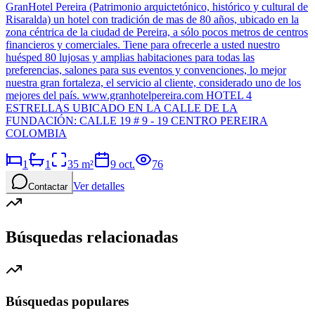
GranHotel Pereira (Patrimonio arquictetónico, histórico y cultural de
Risaralda) un hotel con tradición de mas de 80 años, ubicado en la
zona céntrica de la ciudad de Pereira, a sólo pocos metros de centros
financieros y comerciales. Tiene para ofrecerle a usted nuestro
huésped 80 lujosas y amplias habitaciones para todas las
preferencias, salones para sus eventos y convenciones, lo mejor
nuestra gran fortaleza, el servicio al cliente, considerado uno de los
mejores del país. www.granhotelpereira.com HOTEL 4
ESTRELLAS UBICADO EN LA CALLE DE LA
FUNDACIÓN: CALLE 19 # 9 - 19 CENTRO PEREIRA
COLOMBIA
1
1
35
m²
9 oct.
76
Ver detalles
Contactar
Búsquedas relacionadas
Búsquedas populares