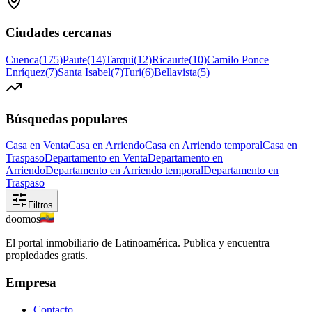
Ciudades cercanas
Cuenca
(
175
)
Paute
(
14
)
Tarqui
(
12
)
Ricaurte
(
10
)
Camilo Ponce
Enríquez
(
7
)
Santa Isabel
(
7
)
Turi
(
6
)
Bellavista
(
5
)
Búsquedas populares
Casa en Venta
Casa en Arriendo
Casa en Arriendo temporal
Casa en
Traspaso
Departamento en Venta
Departamento en
Arriendo
Departamento en Arriendo temporal
Departamento en
Traspaso
Filtros
doomos
El portal inmobiliario de Latinoamérica. Publica y encuentra
propiedades gratis.
Empresa
Contacto