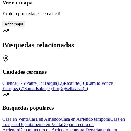
Ver en mapa
Explora propiedades cerca de ti
Abrir mapa
Búsquedas relacionadas
Ciudades cercanas
Cuenca
(
175
)
Paute
(
14
)
Tarqui
(
12
)
Ricaurte
(
10
)
Camilo Ponce
Enríquez
(
7
)
Santa Isabel
(
7
)
Turi
(
6
)
Bellavista
(
5
)
Búsquedas populares
Casa en Venta
Casa en Arriendo
Casa en Arriendo temporal
Casa en
Traspaso
Departamento en Venta
Departamento en
Arriendo
Departamento en Arriendo temporal
Departamento en