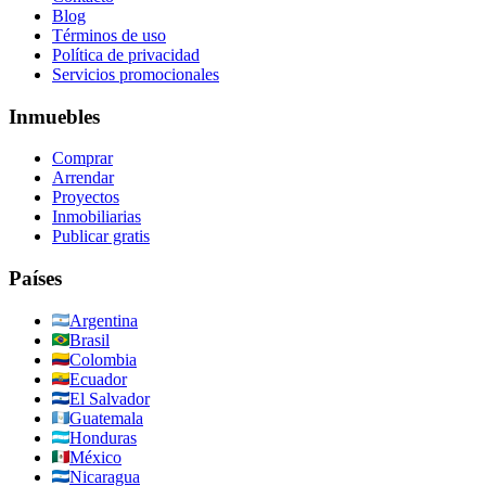
Blog
Términos de uso
Política de privacidad
Servicios promocionales
Inmuebles
Comprar
Arrendar
Proyectos
Inmobiliarias
Publicar gratis
Países
Argentina
Brasil
Colombia
Ecuador
El Salvador
Guatemala
Honduras
México
Nicaragua