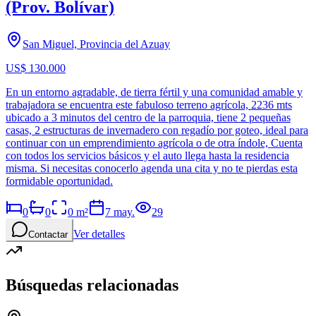
(Prov. Bolívar)
San Miguel, Provincia del Azuay
US$ 130.000
En un entorno agradable, de tierra fértil y una comunidad amable y
trabajadora se encuentra este fabuloso terreno agrícola, 2236 mts
ubicado a 3 minutos del centro de la parroquia, tiene 2 pequeñas
casas, 2 estructuras de invernadero con regadío por goteo, ideal para
continuar con un emprendimiento agrícola o de otra índole, Cuenta
con todos los servicios básicos y el auto llega hasta la residencia
misma. Si necesitas conocerlo agenda una cita y no te pierdas esta
formidable oportunidad.
0
0
0
m²
7 may.
29
Ver detalles
Contactar
Búsquedas relacionadas