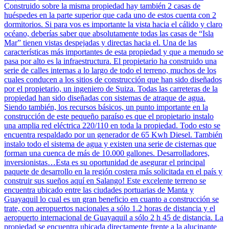
Construido sobre la misma propiedad hay también 2 casas de
huéspedes en la parte superior que cada uno de estos cuenta con 2
dormitorios. Si para vos es importante la vista hacia el cálido y claro
océano, deberías saber que absolutamente todas las casas de “Isla
Mar” tienen vistas despejadas y directas hacia el. Una de las
características más importantes de esta propiedad y que a menudo se
pasa por alto es la infraestructura. El propietario ha construido una
serie de calles internas a lo largo de todo el terreno, muchos de los
cuales conducen a los sitios de construcción que han sido diseñados
por el propietario, un ingeniero de Suiza. Todas las carreteras de la
propiedad han sido diseñadas con sistemas de atraque de agua.
Siendo también, los recursos básicos, un punto importante en la
construcción de este pequeño paraíso es que el propietario instalo
una amplia red eléctrica 220/110 en toda la propiedad. Todo esto se
encuentra respaldado por un generador de 65 Kwh Diesel. También
instalo todo el sistema de agua y existen una serie de cisternas que
forman una cuenca de más de 10.000 gallones. Desarrolladores,
inversionistas…Esta es su oportunidad de asegurar el principal
paquete de desarrollo en la región costera más solicitada en el país y
construir sus sueños aquí en Salango! Este excelente terreno se
encuentra ubicado entre las ciudades portuarias de Manta y
Guayaquil lo cual es un gran beneficio en cuanto a construcción se
trate, con aeropuertos nacionales a sólo 1.2 horas de distancia y el
aeropuerto internacional de Guayaquil a sólo 2 h 45 de distancia. La
propiedad se encuentra ubicada directamente frente a la alucinante