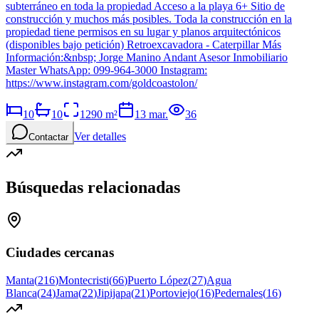
subterráneo en toda la propiedad Acceso a la playa 6+ Sitio de
construcción y muchos más posibles. Toda la construcción en la
propiedad tiene permisos en su lugar y planos arquitectónicos
(disponibles bajo petición) Retroexcavadora - Caterpillar Más
Información:&nbsp; Jorge Manino Andant Asesor Inmobiliario
Master WhatsApp: 099-964-3000 Instagram:
https://www.instagram.com/goldcoastolon/
10
10
1290
m²
13 mar.
36
Ver detalles
Contactar
Búsquedas relacionadas
Ciudades cercanas
Manta
(
216
)
Montecristi
(
66
)
Puerto López
(
27
)
Agua
Blanca
(
24
)
Jama
(
22
)
Jipijapa
(
21
)
Portoviejo
(
16
)
Pedernales
(
16
)