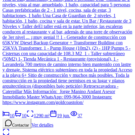
niveles, vista al mar, amueblado, 1 baño, capacidad para 5 personas
Casas prefabricadas de 2 - 1 nivel, cocina, sala de estar, 3
habitaciones, 1 baño Una Casa de Guardian de 2 niveles, 1
habitación, 1 baño, cocina y sala de estar. Un Bar / Restaurante de 3
Niveles y Taller deEl taller está en la parte inferior, las escaleras
conducen al restaurante y al bar, además de una torre de observación
de 3er nivel ... ¡¡muy genial !! 1 - Generador de construcción con
65KVW Diesel Backup Generator + Transformer Building con
25KVA Transformer. 1 - Pump House (10m2), (2) - 1HP Pumps 5 -
Cisternas con una capacidad de 108.3 M2 1 - Taller subterráneo
(50M2) 1- Tienda Mecánica 1 - Restaurante (provisional), 1 -
Lavandería 700 metros de camino interno bien mantenido con lastre
y drenaje. Sistema eléctrico subterráneo en toda la propiedad Acceso
a la playa 6+ Sitio de construcción y muchos más posibles. Toda la
construcción en la propiedad tiene permisos en su lugar y planos
arquitectónicos (disponibles bajo petición) Retroexcavadora -
Caterpillar Más Información: Jorge Manino Andant Asesor
Inmobiliario Master WhatsApp: 099-964-3000 Instagram:
https://www.instagram.com/goldcoastolon/
10
10
1290
m²
19 jun.
37
Ver detalles
Contactar