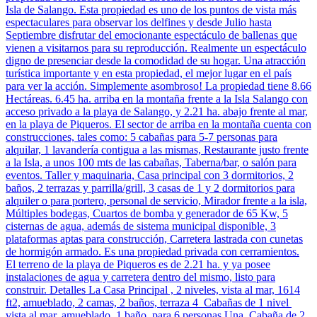
Isla de Salango. Esta propiedad es uno de los puntos de vista más
espectaculares para observar los delfines y desde Julio hasta
Septiembre disfrutar del emocionante espectáculo de ballenas que
vienen a visitarnos para su reproducción. Realmente un espectáculo
digno de presenciar desde la comodidad de su hogar. Una atracción
turística importante y en esta propiedad, el mejor lugar en el país
para ver la acción. Simplemente asombroso! La propiedad tiene 8.66
Hectáreas. 6.45 ha. arriba en la montaña frente a la Isla Salango con
acceso privado a la playa de Salango, y 2.21 ha. abajo frente al mar,
en la playa de Piqueros. El sector de arriba en la montaña cuenta con
construcciones, tales como: 5 cabañas para 5-7 personas para
alquilar, 1 lavandería contigua a las mismas, Restaurante justo frente
a la Isla, a unos 100 mts de las cabañas, Taberna/bar, o salón para
eventos. Taller y maquinaria, Casa principal con 3 dormitorios, 2
baños, 2 terrazas y parrilla/grill, 3 casas de 1 y 2 dormitorios para
alquiler o para portero, personal de servicio, Mirador frente a la isla,
Múltiples bodegas, Cuartos de bomba y generador de 65 Kw, 5
cisternas de agua, además de sistema municipal disponible, 3
plataformas aptas para construcción, Carretera lastrada con cunetas
de hormigón armado. Es una propiedad privada con cerramientos.
El terreno de la playa de Piqueros es de 2.21 ha. y ya posee
instalaciones de agua y carretera dentro del mismo, listo para
construir. Detalles La Casa Principal , 2 niveles, vista al mar, 1614
ft2, amueblado, 2 camas, 2 baños, terraza 4 Cabañas de 1 nivel
vista al mar, amueblado, 1 baño, para 6 personas Una Cabaña de 2