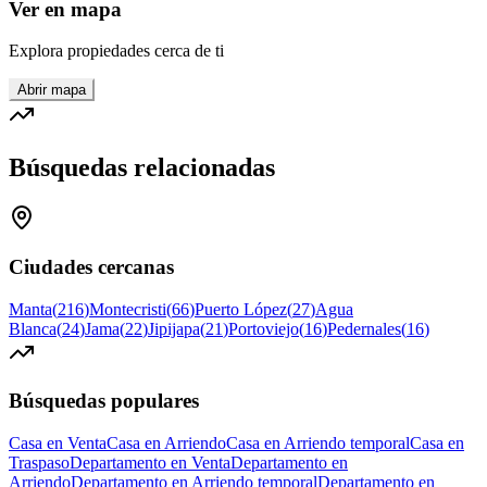
Ver en mapa
Explora propiedades cerca de ti
Abrir mapa
Búsquedas relacionadas
Ciudades cercanas
Manta
(
216
)
Montecristi
(
66
)
Puerto López
(
27
)
Agua
Blanca
(
24
)
Jama
(
22
)
Jipijapa
(
21
)
Portoviejo
(
16
)
Pedernales
(
16
)
Búsquedas populares
Casa en Venta
Casa en Arriendo
Casa en Arriendo temporal
Casa en
Traspaso
Departamento en Venta
Departamento en
Arriendo
Departamento en Arriendo temporal
Departamento en