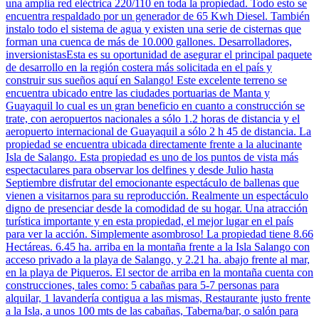
una amplia red eléctrica 220/110 en toda la propiedad. Todo esto se
encuentra respaldado por un generador de 65 Kwh Diesel. También
instalo todo el sistema de agua y existen una serie de cisternas que
forman una cuenca de más de 10.000 gallones. Desarrolladores,
inversionistasEsta es su oportunidad de asegurar el principal paquete
de desarrollo en la región costera más solicitada en el país y
construir sus sueños aquí en Salango! Este excelente terreno se
encuentra ubicado entre las ciudades portuarias de Manta y
Guayaquil lo cual es un gran beneficio en cuanto a construcción se
trate, con aeropuertos nacionales a sólo 1.2 horas de distancia y el
aeropuerto internacional de Guayaquil a sólo 2 h 45 de distancia. La
propiedad se encuentra ubicada directamente frente a la alucinante
Isla de Salango. Esta propiedad es uno de los puntos de vista más
espectaculares para observar los delfines y desde Julio hasta
Septiembre disfrutar del emocionante espectáculo de ballenas que
vienen a visitarnos para su reproducción. Realmente un espectáculo
digno de presenciar desde la comodidad de su hogar. Una atracción
turística importante y en esta propiedad, el mejor lugar en el país
para ver la acción. Simplemente asombroso! La propiedad tiene 8.66
Hectáreas. 6.45 ha. arriba en la montaña frente a la Isla Salango con
acceso privado a la playa de Salango, y 2.21 ha. abajo frente al mar,
en la playa de Piqueros. El sector de arriba en la montaña cuenta con
construcciones, tales como: 5 cabañas para 5-7 personas para
alquilar, 1 lavandería contigua a las mismas, Restaurante justo frente
a la Isla, a unos 100 mts de las cabañas, Taberna/bar, o salón para