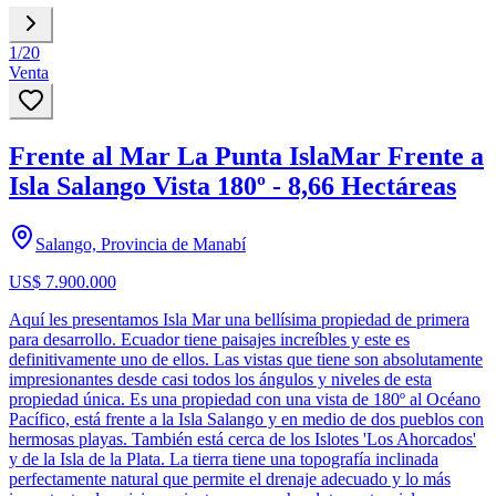
1
/
20
Venta
Frente al Mar La Punta IslaMar Frente a
Isla Salango Vista 180º - 8,66 Hectáreas
Salango, Provincia de Manabí
US$ 7.900.000
Aquí les presentamos Isla Mar una bellísima propiedad de primera
para desarrollo. Ecuador tiene paisajes increíbles y este es
definitivamente uno de ellos. Las vistas que tiene son absolutamente
impresionantes desde casi todos los ángulos y niveles de esta
propiedad única. Es una propiedad con una vista de 180º al Océano
Pacífico, está frente a la Isla Salango y en medio de dos pueblos con
hermosas playas. También está cerca de los Islotes 'Los Ahorcados'
y de la Isla de la Plata. La tierra tiene una topografía inclinada
perfectamente natural que permite el drenaje adecuado y lo más