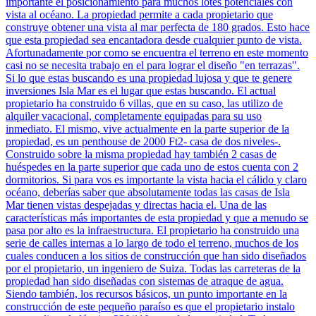
importante el posicionamiento para muchos lotes potenciales con
vista al océano. La propiedad permite a cada propietario que
construye obtener una vista al mar perfecta de 180 grados. Esto hace
que esta propiedad sea encantadora desde cualquier punto de vista.
Afortunadamente por como se encuentra el terreno en este momento
casi no se necesita trabajo en el para lograr el diseño "en terrazas".
Si lo que estas buscando es una propiedad lujosa y que te genere
inversiones Isla Mar es el lugar que estas buscando. El actual
propietario ha construido 6 villas, que en su caso, las utilizo de
alquiler vacacional, completamente equipadas para su uso
inmediato. El mismo, vive actualmente en la parte superior de la
propiedad, es un penthouse de 2000 Ft2- casa de dos niveles-.
Construido sobre la misma propiedad hay también 2 casas de
huéspedes en la parte superior que cada uno de estos cuenta con 2
dormitorios. Si para vos es importante la vista hacia el cálido y claro
océano, deberías saber que absolutamente todas las casas de Isla
Mar tienen vistas despejadas y directas hacia el. Una de las
características más importantes de esta propiedad y que a menudo se
pasa por alto es la infraestructura. El propietario ha construido una
serie de calles internas a lo largo de todo el terreno, muchos de los
cuales conducen a los sitios de construcción que han sido diseñados
por el propietario, un ingeniero de Suiza. Todas las carreteras de la
propiedad han sido diseñadas con sistemas de atraque de agua.
Siendo también, los recursos básicos, un punto importante en la
construcción de este pequeño paraíso es que el propietario instalo