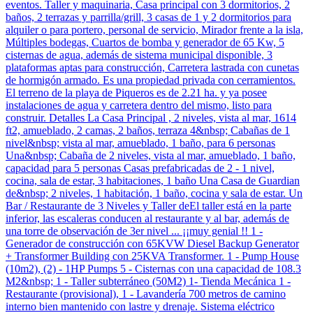
eventos. Taller y maquinaria, Casa principal con 3 dormitorios, 2
baños, 2 terrazas y parrilla/grill, 3 casas de 1 y 2 dormitorios para
alquiler o para portero, personal de servicio, Mirador frente a la isla,
Múltiples bodegas, Cuartos de bomba y generador de 65 Kw, 5
cisternas de agua, además de sistema municipal disponible, 3
plataformas aptas para construcción, Carretera lastrada con cunetas
de hormigón armado. Es una propiedad privada con cerramientos.
El terreno de la playa de Piqueros es de 2.21 ha. y ya posee
instalaciones de agua y carretera dentro del mismo, listo para
construir. Detalles La Casa Principal , 2 niveles, vista al mar, 1614
ft2, amueblado, 2 camas, 2 baños, terraza 4&nbsp; Cabañas de 1
nivel&nbsp; vista al mar, amueblado, 1 baño, para 6 personas
Una&nbsp; Cabaña de 2 niveles, vista al mar, amueblado, 1 baño,
capacidad para 5 personas Casas prefabricadas de 2 - 1 nivel,
cocina, sala de estar, 3 habitaciones, 1 baño Una Casa de Guardian
de&nbsp; 2 niveles, 1 habitación, 1 baño, cocina y sala de estar. Un
Bar / Restaurante de 3 Niveles y Taller deEl taller está en la parte
inferior, las escaleras conducen al restaurante y al bar, además de
una torre de observación de 3er nivel ... ¡¡muy genial !! 1 -
Generador de construcción con 65KVW Diesel Backup Generator
+ Transformer Building con 25KVA Transformer. 1 - Pump House
(10m2), (2) - 1HP Pumps 5 - Cisternas con una capacidad de 108.3
M2&nbsp; 1 - Taller subterráneo (50M2) 1- Tienda Mecánica 1 -
Restaurante (provisional), 1 - Lavandería 700 metros de camino
interno bien mantenido con lastre y drenaje. Sistema eléctrico