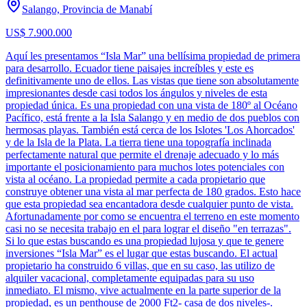
Salango, Provincia de Manabí
US$ 7.900.000
Aquí les presentamos “Isla Mar” una bellísima propiedad de primera
para desarrollo. Ecuador tiene paisajes increíbles y este es
definitivamente uno de ellos. Las vistas que tiene son absolutamente
impresionantes desde casi todos los ángulos y niveles de esta
propiedad única. Es una propiedad con una vista de 180º al Océano
Pacífico, está frente a la Isla Salango y en medio de dos pueblos con
hermosas playas. También está cerca de los Islotes 'Los Ahorcados'
y de la Isla de la Plata. La tierra tiene una topografía inclinada
perfectamente natural que permite el drenaje adecuado y lo más
importante el posicionamiento para muchos lotes potenciales con
vista al océano. La propiedad permite a cada propietario que
construye obtener una vista al mar perfecta de 180 grados. Esto hace
que esta propiedad sea encantadora desde cualquier punto de vista.
Afortunadamente por como se encuentra el terreno en este momento
casi no se necesita trabajo en el para lograr el diseño "en terrazas".
Si lo que estas buscando es una propiedad lujosa y que te genere
inversiones “Isla Mar” es el lugar que estas buscando. El actual
propietario ha construido 6 villas, que en su caso, las utilizo de
alquiler vacacional, completamente equipadas para su uso
inmediato. El mismo, vive actualmente en la parte superior de la
propiedad, es un penthouse de 2000 Ft2- casa de dos niveles-.