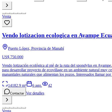
Venta
Vendo lotizacion ecologica en Ayampe Ecu
Puerto López, Provincia de Manabí
US$ 750.000
Vendo lotización ecológica al pié de la ruta del spondylus en Ayamp
para desarrollar proyecto de ecovillage en un ambiente natural muy ce
manantiales naturales que alimentan los pozos. Interesados llamar p
14182.9
m²
6 ago.
42
Ver detalles
Contactar
Venta