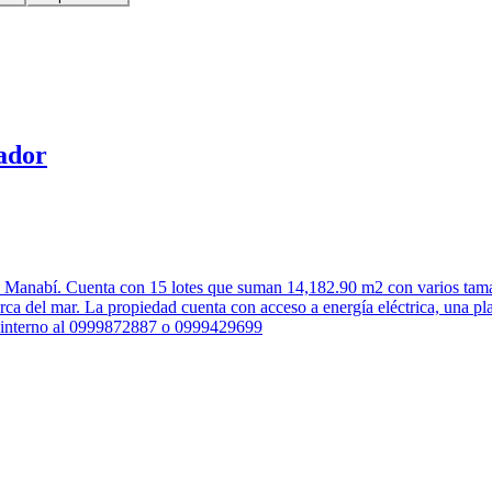
ador
e. Manabí. Cuenta con 15 lotes que suman 14,182.90 m2 con varios tam
rca del mar. La propiedad cuenta con acceso a energía eléctrica, una pl
or interno al 0999872887 o 0999429699