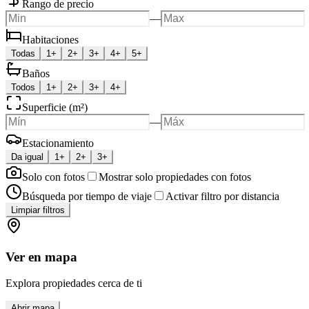
Rango de precio
—
Habitaciones
Todas
1+
2+
3+
4+
5+
Baños
Todos
1+
2+
3+
4+
Superficie (m²)
—
Estacionamiento
Da igual
1+
2+
3+
Solo con fotos
Mostrar solo propiedades con fotos
Búsqueda por tiempo de viaje
Activar filtro por distancia
Limpiar filtros
Ver en mapa
Explora propiedades cerca de ti
Abrir mapa