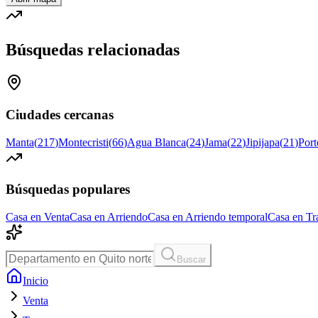
Búsquedas relacionadas
Ciudades cercanas
Manta
(
217
)
Montecristi
(
66
)
Agua Blanca
(
24
)
Jama
(
22
)
Jipijapa
(
21
)
Port
Búsquedas populares
Casa en Venta
Casa en Arriendo
Casa en Arriendo temporal
Casa en Tr
Buscar
Inicio
Venta