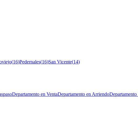
oviejo
(
16
)
Pedernales
(
16
)
San Vicente
(
14
)
aspaso
Departamento en Venta
Departamento en Arriendo
Departamento 