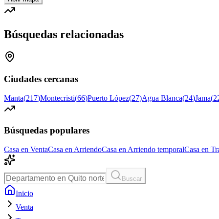
Búsquedas relacionadas
Ciudades cercanas
Manta
(
217
)
Montecristi
(
66
)
Puerto López
(
27
)
Agua Blanca
(
24
)
Jama
(
2
Búsquedas populares
Casa en Venta
Casa en Arriendo
Casa en Arriendo temporal
Casa en Tr
Buscar
Inicio
Venta