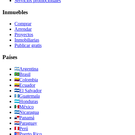
Servicios promocionales
Inmuebles
Comprar
Arrendar
Proyectos
Inmobiliarias
Publicar gratis
Países
Argentina
Brasil
Colombia
Ecuador
El Salvador
Guatemala
Honduras
México
Nicaragua
Panamá
Paraguay
Perú
Puerto Rico