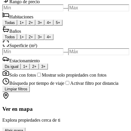
Rango de precio
—
Habitaciones
Todas
1+
2+
3+
4+
5+
Baños
Todos
1+
2+
3+
4+
Superficie (m²)
—
Estacionamiento
Da igual
1+
2+
3+
Solo con fotos
Mostrar solo propiedades con fotos
Búsqueda por tiempo de viaje
Activar filtro por distancia
Limpiar filtros
Ver en mapa
Explora propiedades cerca de ti
Abrir mapa