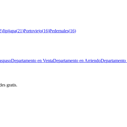
2
)
Jipijapa
(
21
)
Portoviejo
(
16
)
Pedernales
(
16
)
aspaso
Departamento en Venta
Departamento en Arriendo
Departamento 
es gratis.