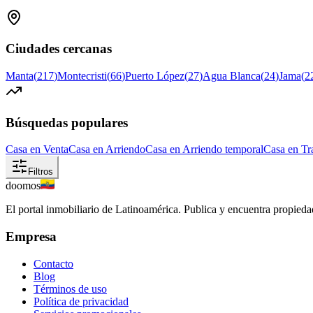
Ciudades cercanas
Manta
(
217
)
Montecristi
(
66
)
Puerto López
(
27
)
Agua Blanca
(
24
)
Jama
(
2
Búsquedas populares
Casa en Venta
Casa en Arriendo
Casa en Arriendo temporal
Casa en Tr
Filtros
doomos
El portal inmobiliario de Latinoamérica. Publica y encuentra propiedad
Empresa
Contacto
Blog
Términos de uso
Política de privacidad