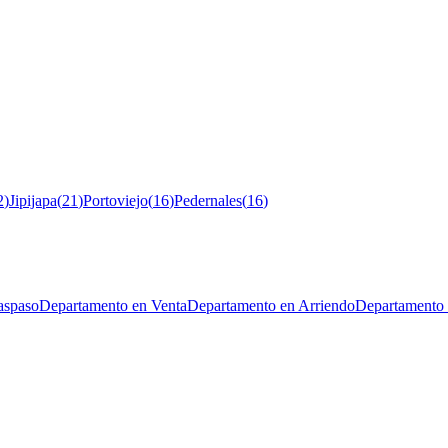
2
)
Jipijapa
(
21
)
Portoviejo
(
16
)
Pedernales
(
16
)
aspaso
Departamento en Venta
Departamento en Arriendo
Departamento 