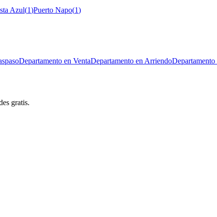
sta Azul
(
1
)
Puerto Napo
(
1
)
aspaso
Departamento en Venta
Departamento en Arriendo
Departamento 
es gratis.