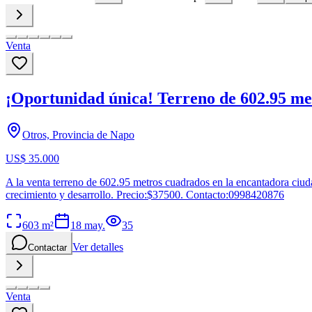
Venta
¡Oportunidad única! Terreno de 602.95 me
Otros, Provincia de Napo
US$ 35.000
A la venta terreno de 602.95 metros cuadrados en la encantadora ciuda
crecimiento y desarrollo. Precio:$37500. Contacto:0998420876
603
m²
18 may.
35
Ver detalles
Contactar
Venta