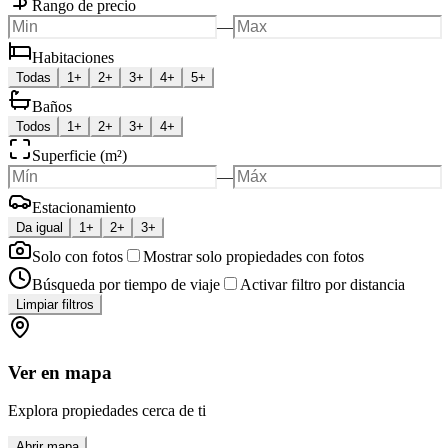
Rango de precio
—
Habitaciones
Todas
1+
2+
3+
4+
5+
Baños
Todos
1+
2+
3+
4+
Superficie (m²)
—
Estacionamiento
Da igual
1+
2+
3+
Solo con fotos
Mostrar solo propiedades con fotos
Búsqueda por tiempo de viaje
Activar filtro por distancia
Limpiar filtros
Ver en mapa
Explora propiedades cerca de ti
Abrir mapa