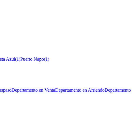
sta Azul
(
1
)
Puerto Napo
(
1
)
aspaso
Departamento en Venta
Departamento en Arriendo
Departamento 