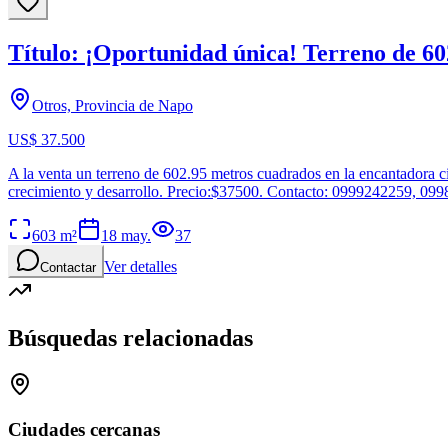
Título: ¡Oportunidad única! Terreno de 6
Otros, Provincia de Napo
US$ 37.500
A la venta un terreno de 602.95 metros cuadrados en la encantadora ci
crecimiento y desarrollo. Precio:$37500. Contacto: 0999242259, 09
603
m²
18 may.
37
Ver detalles
Contactar
Búsquedas relacionadas
Ciudades cercanas