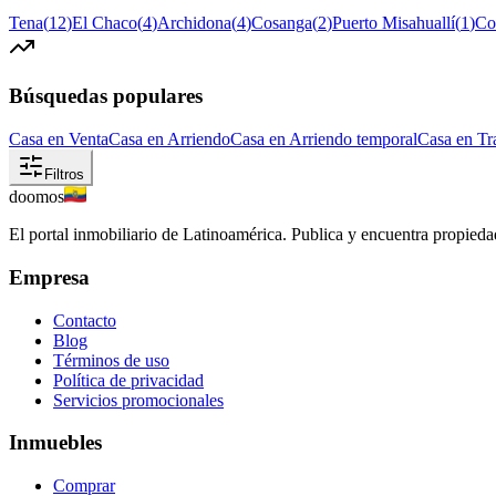
Tena
(
12
)
El Chaco
(
4
)
Archidona
(
4
)
Cosanga
(
2
)
Puerto Misahuallí
(
1
)
Co
Búsquedas populares
Casa en Venta
Casa en Arriendo
Casa en Arriendo temporal
Casa en Tr
Filtros
doomos
El portal inmobiliario de Latinoamérica. Publica y encuentra propiedad
Empresa
Contacto
Blog
Términos de uso
Política de privacidad
Servicios promocionales
Inmuebles
Comprar