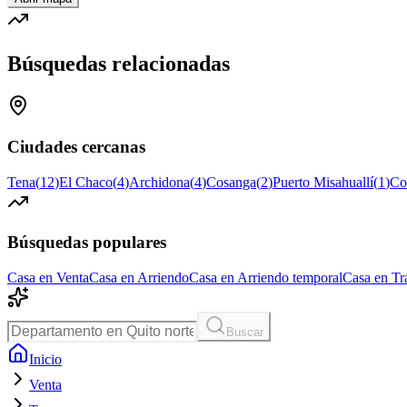
Búsquedas relacionadas
Ciudades cercanas
Tena
(
12
)
El Chaco
(
4
)
Archidona
(
4
)
Cosanga
(
2
)
Puerto Misahuallí
(
1
)
Co
Búsquedas populares
Casa en Venta
Casa en Arriendo
Casa en Arriendo temporal
Casa en Tr
Buscar
Inicio
Venta