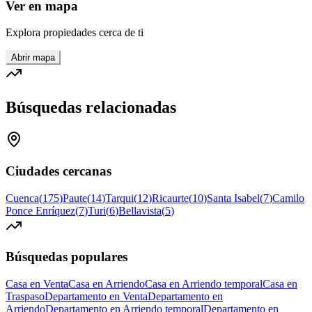
Ver en mapa
Explora propiedades cerca de ti
Abrir mapa
Búsquedas relacionadas
Ciudades cercanas
Cuenca
(
175
)
Paute
(
14
)
Tarqui
(
12
)
Ricaurte
(
10
)
Santa Isabel
(
7
)
Camilo
Ponce Enríquez
(
7
)
Turi
(
6
)
Bellavista
(
5
)
Búsquedas populares
Casa en Venta
Casa en Arriendo
Casa en Arriendo temporal
Casa en
Traspaso
Departamento en Venta
Departamento en
Arriendo
Departamento en Arriendo temporal
Departamento en