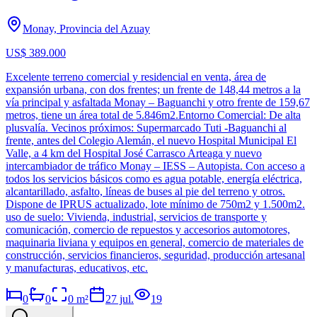
Monay, Provincia del Azuay
US$ 389.000
Excelente terreno comercial y residencial en venta, área de
expansión urbana, con dos frentes; un frente de 148,44 metros a la
vía principal y asfaltada Monay – Baguanchi y otro frente de 159,67
metros, tiene un área total de 5.846m2.Entorno Comercial: De alta
plusvalía. Vecinos próximos: Supermarcado Tuti -Baguanchi al
frente, antes del Colegio Alemán, el nuevo Hospital Municipal El
Valle, a 4 km del Hospital José Carrasco Arteaga y nuevo
intercambiador de tráfico Monay – IESS – Autopista. Con acceso a
todos los servicios básicos como es agua potable, energía eléctrica,
alcantarillado, asfalto, líneas de buses al pie del terreno y otros.
Dispone de IPRUS actualizado, lote mínimo de 750m2 y 1.500m2.
uso de suelo: Vivienda, industrial, servicios de transporte y
comunicación, comercio de repuestos y accesorios automotores,
maquinaria liviana y equipos en general, comercio de materiales de
construcción, servicios financieros, seguridad, producción artesanal
y manufacturas, educativos, etc.
0
0
0
m²
27 jul.
19