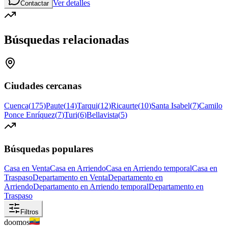
Ver detalles
Contactar
Búsquedas relacionadas
Ciudades cercanas
Cuenca
(
175
)
Paute
(
14
)
Tarqui
(
12
)
Ricaurte
(
10
)
Santa Isabel
(
7
)
Camilo
Ponce Enríquez
(
7
)
Turi
(
6
)
Bellavista
(
5
)
Búsquedas populares
Casa en Venta
Casa en Arriendo
Casa en Arriendo temporal
Casa en
Traspaso
Departamento en Venta
Departamento en
Arriendo
Departamento en Arriendo temporal
Departamento en
Traspaso
Filtros
doomos