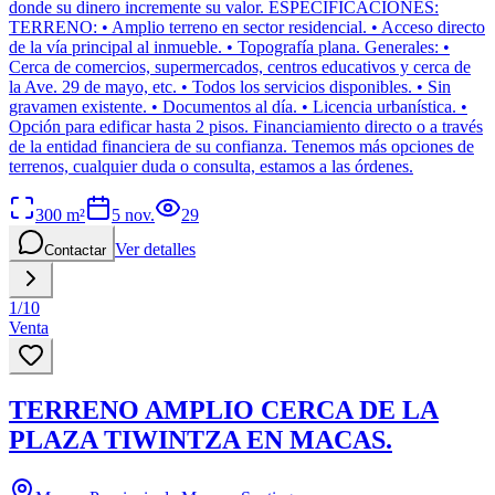
donde su dinero incremente su valor. ESPECIFICACIONES:
TERRENO: • Amplio terreno en sector residencial. • Acceso directo
de la vía principal al inmueble. • Topografía plana. Generales: •
Cerca de comercios, supermercados, centros educativos y cerca de
la Ave. 29 de mayo, etc. • Todos los servicios disponibles. • Sin
gravamen existente. • Documentos al día. • Licencia urbanística. •
Opción para edificar hasta 2 pisos. Financiamiento directo o a través
de la entidad financiera de su confianza. Tenemos más opciones de
terrenos, cualquier duda o consulta, estamos a las órdenes.
300
m²
5 nov.
29
Ver detalles
Contactar
1
/
10
Venta
TERRENO AMPLIO CERCA DE LA
PLAZA TIWINTZA EN MACAS.