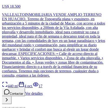
US$ 18.500
VALLEALTOINMOBILIARIA VENDE AMPLIO TERRENO
EN HUACHO. Terreno de Topografía plana y esquinero, en
urbanización a 5 minutos de la ciudad de Macas, con acceso a todos
los servicios disponibles, a 200mts de la Vía Asfaltada, con alta
plusvalía y desarrollo inmobiliario, ideal para construir su casa o
propiedad, ideal para el fin de semana o descanso total en toda la
semana, con las comodidades de hoy en un lugar paradisiaco y lejos
del mundanal ruido y contaminación, para simplificar su diario
quehacer y brindar el confort que busca al elegir un lugar donde
descansar. ESPECIFICACIONES: • Calle de acceso directo al
inmueble. • Varios servicios disponibles. • Zona de alta plusvalía. •
Documentos al día. • Áreas verdes y zonas libre de contaminación.
Financiamiento directo o a través de la entidad financiera de su
confianza. Tenemos más opciones de terrenos, cualquier duda o
consulta, estamos a las órdenes.
440
m²
4 oct.
17
Ver detalles
Contactar