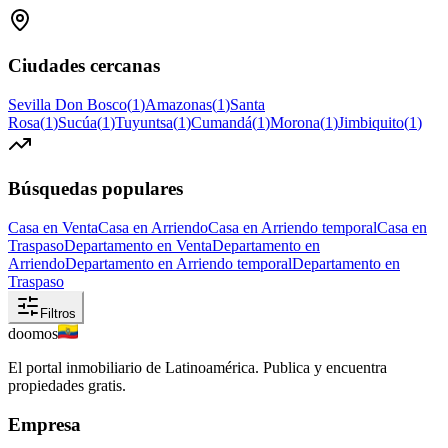
Ciudades cercanas
Sevilla Don Bosco
(
1
)
Amazonas
(
1
)
Santa
Rosa
(
1
)
Sucúa
(
1
)
Tuyuntsa
(
1
)
Cumandá
(
1
)
Morona
(
1
)
Jimbiquito
(
1
)
Búsquedas populares
Casa en Venta
Casa en Arriendo
Casa en Arriendo temporal
Casa en
Traspaso
Departamento en Venta
Departamento en
Arriendo
Departamento en Arriendo temporal
Departamento en
Traspaso
Filtros
doomos
El portal inmobiliario de Latinoamérica. Publica y encuentra
propiedades gratis.
Empresa