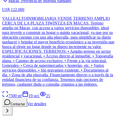
Macas, Provincia de Morona Santiago
US$ 122.000
VALLEALTOINMOBILIARIA VENDE TERRENO AMPLIO
CERCA DE LA PLAZA TIWINTZA EN MACAS. Terreno
amplio en Macas, con acceso a varios servicios disponibles, ideal
para invertir o construir su hogar o quinta vacacional, ya que por su
ubicación cuentan con una alta plusvalía, para simplificar su diario
quehacer y brindar el mayor beneficio económico a su inversión que
busca al elegir un lugar donde su dinero incremente su valor.
ESPECIFICACIONES: TERRENOS: • Amplio terreno en sector
residencial y vacacional. • Acceso directo al inmueble. • Topografía
plana. • Camino de acceso exclusivo. • Frente a la vía principal.
Generales: • Cerca de supermercados y hosterías, etc. • Varios
servicios disponibles. • Sin gravamen existente. • Documentos al
día. • Zona de alta plusvalía. Financiamiento directo o a través de la
entidad financiera de su confianza. Tenemos más opciones de
terrenos, cualquier duda o consulta, estamos a las órdenes.
7500
m²
19 oct.
25
Ver detalles
Contactar