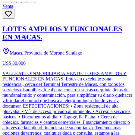
Venta
LOTES AMPLIOS Y FUNCIONALES
EN MACAS.
Macas, Provincia de Morona Santiago
US$ 30.000
VALLEALTOINMOBILIARIA VENDE LOTES AMPLIOS Y
FUNCIONALES EN MACAS. Lotes en excelente zona
residencial, cerca del Terminal Terrestre de Macas, con todos los
servicios disponibles, ideal para construir su casa o quinta, lejos del
mundanal ruido y contaminación, para simplificar su diario quehacer
y brindar el confort que busca al elegir un lugar donde vivir y
descansar. ESPECIFICACIONES: • Zona residencial de alta
plusvalía. • Vía de acceso privado al inmueble. • Acceso a servicios
básicos. • Documentos al día. • Topografía Plana. • Cerca de
colegios, farmacias y centros comerciales. Financiamiento directo o
a través de la entidad financiera de su confianza. Tenemos más
opciones de terrenos, cualquier duda o consulta, estamos a las