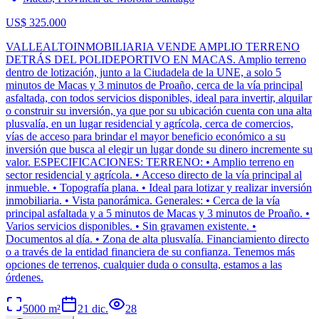
US$ 325.000
VALLEALTOINMOBILIARIA VENDE AMPLIO TERRENO
DETRÁS DEL POLIDEPORTIVO EN MACAS. Amplio terreno
dentro de lotización, junto a la Ciudadela de la UNE, a solo 5
minutos de Macas y 3 minutos de Proaño, cerca de la vía principal
asfaltada, con todos servicios disponibles, ideal para invertir, alquilar
o construir su inversión, ya que por su ubicación cuenta con una alta
plusvalía, en un lugar residencial y agrícola, cerca de comercios,
vías de acceso para brindar el mayor beneficio económico a su
inversión que busca al elegir un lugar donde su dinero incremente su
valor. ESPECIFICACIONES: TERRENO: • Amplio terreno en
sector residencial y agrícola. • Acceso directo de la vía principal al
inmueble. • Topografía plana. • Ideal para lotizar y realizar inversión
inmobiliaria. • Vista panorámica. Generales: • Cerca de la vía
principal asfaltada y a 5 minutos de Macas y 3 minutos de Proaño. •
Varios servicios disponibles. • Sin gravamen existente. •
Documentos al día. • Zona de alta plusvalía. Financiamiento directo
o a través de la entidad financiera de su confianza. Tenemos más
opciones de terrenos, cualquier duda o consulta, estamos a las
órdenes.
5000
m²
21 dic.
28