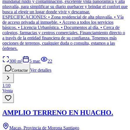
mundanal ruido y contaminación, excelente vista panorámica y alta
plusvalía, para simplificar su diario quehacer y brindar el confort que
busca al elegir un lugar donde vivir y descansar.
ESPECIFICACIONES: • Zona residencial de alta plusvalía. • Vía
de acceso privada al inmueble. • Acceso a todos los servicios
básicos. • Licencia Urbanística. • Documentos al día. • Cerca de
colegios, farmacias y centros comerciales. Financiamiento directo o
a través de la entidad financiera de su confianza. Tenemos más
opciones de terrenos, cualquier duda o consulta, estamos a las
órdenes.
300
m²
5 mar.
22
Ver detalles
Contactar
1
/
10
Venta
AMPLIO TERRENO EN HUACHO.
Macas, Provincia de Morona Santiago