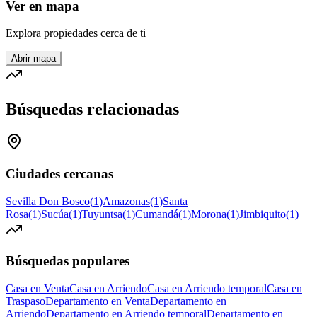
Ver en mapa
Explora propiedades cerca de ti
Abrir mapa
Búsquedas relacionadas
Ciudades cercanas
Sevilla Don Bosco
(
1
)
Amazonas
(
1
)
Santa
Rosa
(
1
)
Sucúa
(
1
)
Tuyuntsa
(
1
)
Cumandá
(
1
)
Morona
(
1
)
Jimbiquito
(
1
)
Búsquedas populares
Casa en Venta
Casa en Arriendo
Casa en Arriendo temporal
Casa en
Traspaso
Departamento en Venta
Departamento en
Arriendo
Departamento en Arriendo temporal
Departamento en