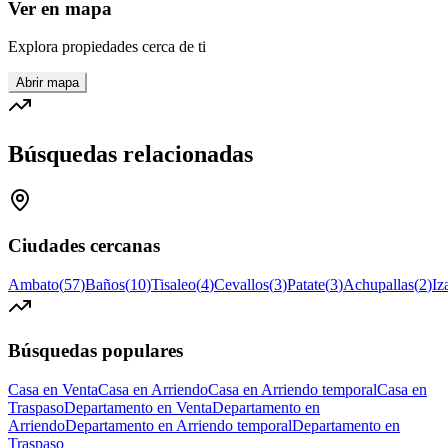
Ver en mapa
Explora propiedades cerca de ti
Abrir mapa
Búsquedas relacionadas
Ciudades cercanas
Ambato
(
57
)
Baños
(
10
)
Tisaleo
(
4
)
Cevallos
(
3
)
Patate
(
3
)
Achupallas
(
2
)
Iz
Búsquedas populares
Casa en Venta
Casa en Arriendo
Casa en Arriendo temporal
Casa en
Traspaso
Departamento en Venta
Departamento en
Arriendo
Departamento en Arriendo temporal
Departamento en
Traspaso