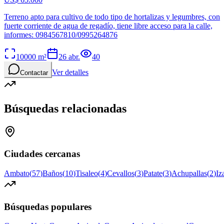
Terreno apto para cultivo de todo tipo de hortalizas y legumbres, con
fuerte corriente de agua de regadío, tiene libre acceso para la calle,
informes: 0984567810/0995264876
10000
m²
26 abr.
40
Ver detalles
Contactar
Búsquedas relacionadas
Ciudades cercanas
Ambato
(
57
)
Baños
(
10
)
Tisaleo
(
4
)
Cevallos
(
3
)
Patate
(
3
)
Achupallas
(
2
)
Iz
Búsquedas populares