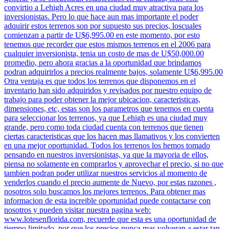
convirtio a Lehigh Acres en una ciudad muy atractiva para los
inversionistas. Pero lo que hace aun mas importante el poder
adquirir estos terrenos son por supuesto sus precios, loscuales
comienzan a partir de U$6,995.00 en este momento, por esto
tenemos que recorder que estos mismos terrenos en el 2006 para
cualquier inversionista, tenia un costo de mas de U$50,000.00
promedio, pero ahora gracias a la oportunidad que brindamos
podran adquirirlos a precios realmente bajos, solamente U$6,995.00
Otra ventaja es que todos los terrenos que disponemos en el
inventario han sido adquiridos y revisados por nuestro equipo de
trabajo para poder obtener la mejor ubicacion, caracteristicas,
dimensiones, etc, estas son los parametros que tenemos en cuenta
para seleccionar los terrenos, ya que Lehigh es una ciudad muy
grande, pero como toda ciudad cuenta con terrenos que tienen
ciertas caracteristicas que los hacen mas llamativos y los convierten
en una mejor oportunidad. Todos los terrenos los hemos tomado
pensando en nuestros inversionistas, ya que la mayoria de ellos,
piensa no solamente en comprarlos y aprovechar el precio, si no que
tambien podran poder utilizar nuestros servicios al momento de
venderlos cuando el precio aumente de Nuevo, por estas razones ,
nosotros solo buscamos los mejores terrenos. Para obtener mas
informacion de esta increible oportunidad puede contactarse con
nosotros y pueden visitar nuestra pagina web:
www.lotesenflorida.com, recuerde que esta es una oportunidad de
tiempo limitado, por que los precios nunca mas volveran a estar tan