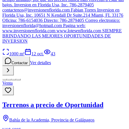
bajos. Inversion en Florida Usa, Inc. 786-2879405
contactenos@inversionenflorida.com
Fabian Torres Inversion en
Florida Usa, Inc. 10651 N Kendall Dr Suite.214 Miami, FL 33176
Oficina: 786-6154036 Directo: 786-2879405 Correo electronico:
inversionenflorida@hotmail.com
Pagina web:
www.inversionenflorida.com www.lotesenflorida.com SIEMPRE
BRINDANDO LAS MEJORES OPORTUNIDADES DE
INVERSION
1000
m²
12 oct.
43
Ver detalles
Contactar
Venta
Terrenos a precio de Oportunidad
Bahía de la Academia, Provincia de Galápagos