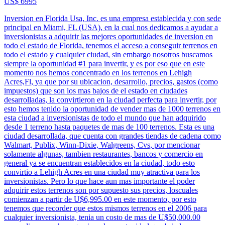
US$ 6995
Inversion en Florida Usa, Inc. es una empresa establecida y con sede
principal en Miami, FL (USA), en la cual nos dedicamos a ayudar a
inversionistas a adquirir las mejores oportunidades de inversion en
todo el estado de Florida, tenemos el acceso a conseguir terrenos en
todo el estado y cualquier ciudad, sin embargo nosotros buscamos
siempre la oportunidad #1 para invertir, y es por eso que en este
momento nos hemos concentrado en los terrenos en Lehigh
Acres,Fl, ya que por su ubicacion, desarrollo, precios, gastos (como
impuestos) que son los mas bajos de el estado en ciudades
desarrolladas, la convirtieron en la ciudad perfecta para invertir, por
esto hemos tenido la oportunidad de vender mas de 1000 terrenos en
esta ciudad a inversionistas de todo el mundo que han adquirido
desde 1 terreno hasta paquetes de mas de 100 terrenos. Esta es una
ciudad desarrollada, que cuenta con grandes tiendas de cadena como
Walmart, Publix, Winn-Dixie, Walgreens, Cvs, por mencionar
solamente algunas, tambien restaurantes, bancos y comercio en
general ya se encuentran establecidos en la ciudad, todo esto
convirtio a Lehigh Acres en una ciudad muy atractiva para los
inversionistas. Pero lo que hace aun mas importante el poder
adquirir estos terrenos son por supuesto sus precios, loscuales
comienzan a partir de U$6,995.00 en este momento, por esto
tenemos que recorder que estos mismos terrenos en el 2006 para
cualquier inversionista, tenia un costo de mas de U$50,000.00