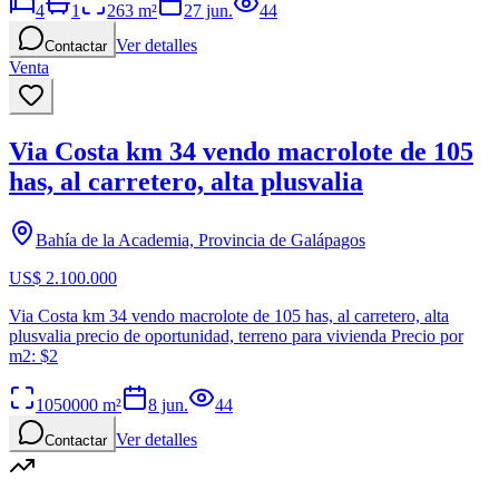
4
1
263
m²
27 jun.
44
Ver detalles
Contactar
Venta
Via Costa km 34 vendo macrolote de 105
has, al carretero, alta plusvalia
Bahía de la Academia, Provincia de Galápagos
US$ 2.100.000
Via Costa km 34 vendo macrolote de 105 has, al carretero, alta
plusvalia precio de oportunidad, terreno para vivienda Precio por
m2: $2
1050000
m²
8 jun.
44
Ver detalles
Contactar