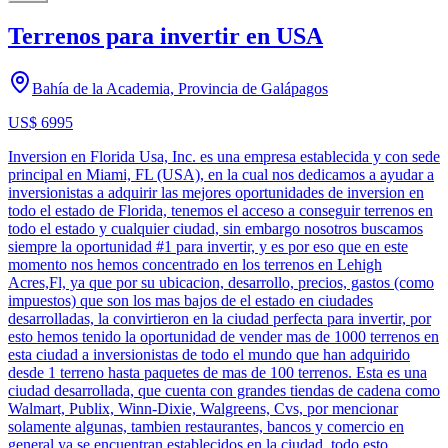
Terrenos para invertir en USA
Bahía de la Academia, Provincia de Galápagos
US$ 6995
Inversion en Florida Usa, Inc. es una empresa establecida y con sede
principal en Miami, FL (USA), en la cual nos dedicamos a ayudar a
inversionistas a adquirir las mejores oportunidades de inversion en
todo el estado de Florida, tenemos el acceso a conseguir terrenos en
todo el estado y cualquier ciudad, sin embargo nosotros buscamos
siempre la oportunidad #1 para invertir, y es por eso que en este
momento nos hemos concentrado en los terrenos en Lehigh
Acres,Fl, ya que por su ubicacion, desarrollo, precios, gastos (como
impuestos) que son los mas bajos de el estado en ciudades
desarrolladas, la convirtieron en la ciudad perfecta para invertir, por
esto hemos tenido la oportunidad de vender mas de 1000 terrenos en
esta ciudad a inversionistas de todo el mundo que han adquirido
desde 1 terreno hasta paquetes de mas de 100 terrenos. Esta es una
ciudad desarrollada, que cuenta con grandes tiendas de cadena como
Walmart, Publix, Winn-Dixie, Walgreens, Cvs, por mencionar
solamente algunas, tambien restaurantes, bancos y comercio en
general ya se encuentran establecidos en la ciudad, todo esto