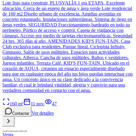
Lote listo para construir, PLUSVALÍA 1 era ETAPA, Excelente
ubicación. Cerca de un espejo de agua y área verde Lote residencial
de 160 m2 Diseño urbano de excelencia. Amplias avenidas en
concreto estampado. Instalaciones subterráneas. Sistema de riego en
áreas verdes. SEGURIDAD Fraccionamiento bardeado en todo su
perímetro. Pórtico de acceso y control. Caseta de vigilancia con
cámaras. Acceso por medio de tarjetas electromagnéticas. Seguridad
24 hrs. 365 días al año. AMENIDADES KID'S FUN-TAIN. Casa
Club exclusiva para residentes. Parque lineal. Ciclopista Infinity.
Gimnasio. Salón de usos múltiples. Espacios para actividades
culturales. Alberca. Cancha de usos múltiples. Baños y vestidores.
Juegos infantiles. Terraza Café. KID'S FUN-TAIN. Ubicado en el
corazón de AQUA, creamos un espacio especialmente diseñado
para que en cualquier epoca del año tus hijos puedan interactuar con
agua. Un concepto único en su clase dedicado a la convivencia
familiar, el cual le brindará vitalidad, alegria y convivio para una
verdadera comunidad en contacto con el agua.
160
m²
11 nov.
47
Ver detalles
Contactar
Venta