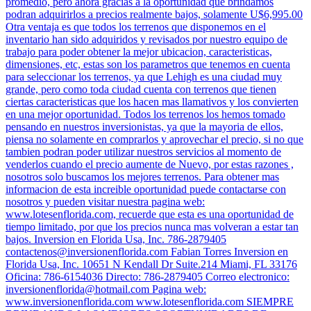
promedio, pero ahora gracias a la oportunidad que brindamos
podran adquirirlos a precios realmente bajos, solamente U$6,995.00
Otra ventaja es que todos los terrenos que disponemos en el
inventario han sido adquiridos y revisados por nuestro equipo de
trabajo para poder obtener la mejor ubicacion, caracteristicas,
dimensiones, etc, estas son los parametros que tenemos en cuenta
para seleccionar los terrenos, ya que Lehigh es una ciudad muy
grande, pero como toda ciudad cuenta con terrenos que tienen
ciertas caracteristicas que los hacen mas llamativos y los convierten
en una mejor oportunidad. Todos los terrenos los hemos tomado
pensando en nuestros inversionistas, ya que la mayoria de ellos,
piensa no solamente en comprarlos y aprovechar el precio, si no que
tambien podran poder utilizar nuestros servicios al momento de
venderlos cuando el precio aumente de Nuevo, por estas razones ,
nosotros solo buscamos los mejores terrenos. Para obtener mas
informacion de esta increible oportunidad puede contactarse con
nosotros y pueden visitar nuestra pagina web:
www.lotesenflorida.com, recuerde que esta es una oportunidad de
tiempo limitado, por que los precios nunca mas volveran a estar tan
bajos. Inversion en Florida Usa, Inc. 786-2879405
contactenos@inversionenflorida.com
Fabian Torres Inversion en
Florida Usa, Inc. 10651 N Kendall Dr Suite.214 Miami, FL 33176
Oficina: 786-6154036 Directo: 786-2879405 Correo electronico:
inversionenflorida@hotmail.com
Pagina web:
www.inversionenflorida.com www.lotesenflorida.com SIEMPRE