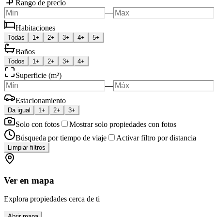
Rango de precio
—
Habitaciones
Todas
1+
2+
3+
4+
5+
Baños
Todos
1+
2+
3+
4+
Superficie (m²)
—
Estacionamiento
Da igual
1+
2+
3+
Solo con fotos
Mostrar solo propiedades con fotos
Búsqueda por tiempo de viaje
Activar filtro por distancia
Limpiar filtros
Ver en mapa
Explora propiedades cerca de ti
Abrir mapa