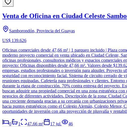
Venta de Oficina en Ciudad Celeste Sam
Samborondón, Provincia del Guayas
US$ 139.626
Oficinas comerciales desde 47,66 m² | 1 parqueo incluido | Plaza co
moderno proyecto comercial en venta ubicado en Ciudad Celeste, Samb
oficinas profesionales, consultorios médicos y espacios comerciales e
proyecto: Oficinas disponibles desde 47,66 m². Valores desde $139.62
empresas, estudios profesionales o inversión para alquiler. Proyecto u
seguridad con reconocimiento facial. Sistema de circuito cerrado de v
reuniones equipadas. Cafetería para profesionales y clientes. Entorno
durante la etapa de construcción. 70% contra entrega del proyecto. E
buscan adquirir una propiedad comercial en una zona estratégica con c
negocios de diferentes actividades. Descripción de la zona: Ciudad C
una creciente demanda gracias a su cercanía con urbanizaciones privad
hacia puntos estratégicos como el Colegio Alemán, Colegio Menor, C
oportunidades de inversión con alta proyección de plusvalía y rentabi
0
1
47.66
m²
17 jul.
46