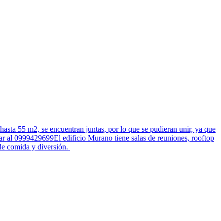
a 55 m2, se encuentran juntas, por lo que se pudieran unir, ya que
tar al 0999429699El edificio Murano tiene salas de reuniones, rooftop
 de comida y diversión.