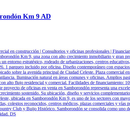
borondón Km 9 AD
mercial en construcción | Consultorios y oficinas profesionales | Fin
orondón Km 9, una zona con alto crecimiento inmobiliario y gran proy
n un entorno estratégico, rodeado de urbanizaciones, centros educativos
6. 1 parqueo incluido por oficina. Diseño contemporáneo con espacios 
bicado sobre la avenida principal de Ciudad Celeste. Plaza comercial en
igilancia. Iluminación natural en áreas comunes y oficinas. Amplios pas
 con alto flujo residencial y comercial. Facilidades de financiamiento:
ste proyecto de oficinas en venta en Samborondón representa una excele
recimiento sostenido. Su ubicación, diseño y servicios complementarios 
eleste, ubicada en Samborondón Km 9, es uno de los sectores con mayor
as, colegios reconocidos, centros médicos, plazas comerciales y vías p
ountry Club y Buijo Histórico. Samborondón se consolida como uno de 
lidad. DS