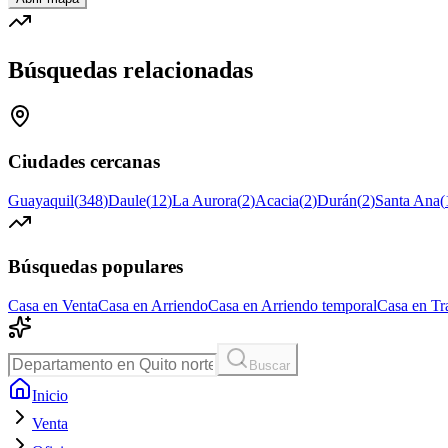
Búsquedas relacionadas
Ciudades cercanas
Guayaquil
(
348
)
Daule
(
12
)
La Aurora
(
2
)
Acacia
(
2
)
Durán
(
2
)
Santa Ana
(
Búsquedas populares
Casa en Venta
Casa en Arriendo
Casa en Arriendo temporal
Casa en Tr
Buscar
Inicio
Venta