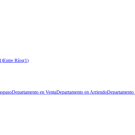
1
)
Entre Ríos
(
1
)
aspaso
Departamento en Venta
Departamento en Arriendo
Departamento 