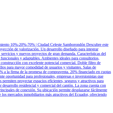
anciamiento 10%-20%-70% | Ciudad Celeste Samborondón Descubre este
ección de valorización. Un desarrollo diseñado para integrar
, servicios y nuevos proyectos de gran demanda. Características del
funcionales y adaptables. Ambientes ideales para consultorios,
 construcción con excelente potencial comercial. Doble filtro de
illos para mayor comodidad de usuarios y visitantes. Salas de
 10% a la firma de la promesa de compraventa. 20% financiado en cuotas
nte oportunidad para profesionales, empresas e inversionistas que
permiten proyectar espacios eficientes, seguros y atractivos para
 desarrollo residencial y comercial del cantón. La zona cuenta con
rincipales de conexión. Su ubicación permite desplazarse fácilmente
los mercados inmobiliarios más atractivos del Ecuador, ofreciendo