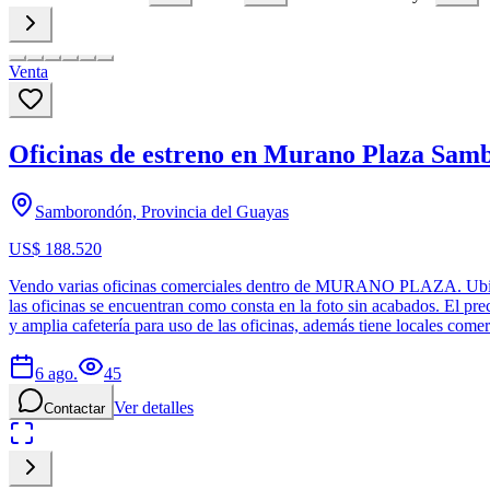
Venta
Oficinas de estreno en Murano Plaza Sam
Samborondón, Provincia del Guayas
US$ 188.520
Vendo varias oficinas comerciales dentro de MURANO PLAZA. Ubicaci
las oficinas se encuentran como consta en la foto sin acabados. El pr
y amplia cafetería para uso de las oficinas, además tiene locales com
6 ago.
45
Ver detalles
Contactar