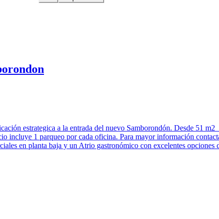
borondon
ón estrategica a la entrada del nuevo Samborondón. Desde 51 m2 hast
ecio incluye 1 parqueo por cada oficina. Para mayor información contac
erciales en planta baja y un Atrio gastronómico con excelentes opciones