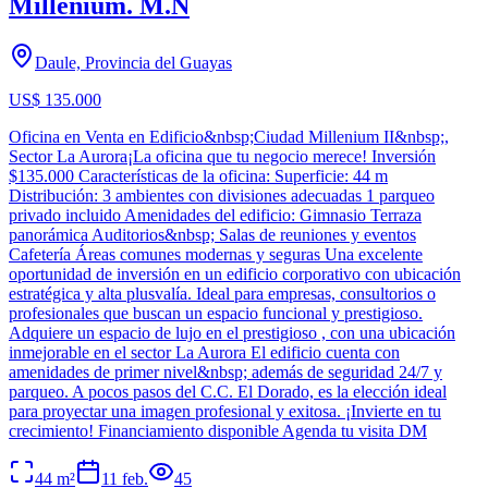
Millenium. M.N
Daule, Provincia del Guayas
US$ 135.000
Oficina en Venta en Edificio&nbsp;Ciudad Millenium II&nbsp;,
Sector La Aurora¡La oficina que tu negocio merece! Inversión
$135.000 Características de la oficina: Superficie: 44 m
Distribución: 3 ambientes con divisiones adecuadas 1 parqueo
privado incluido Amenidades del edificio: Gimnasio Terraza
panorámica Auditorios&nbsp; Salas de reuniones y eventos
Cafetería Áreas comunes modernas y seguras Una excelente
oportunidad de inversión en un edificio corporativo con ubicación
estratégica y alta plusvalía. Ideal para empresas, consultorios o
profesionales que buscan un espacio funcional y prestigioso.
Adquiere un espacio de lujo en el prestigioso , con una ubicación
inmejorable en el sector La Aurora El edificio cuenta con
amenidades de primer nivel&nbsp; además de seguridad 24/7 y
parqueo. A pocos pasos del C.C. El Dorado, es la elección ideal
para proyectar una imagen profesional y exitosa. ¡Invierte en tu
crecimiento! Financiamiento disponible Agenda tu visita DM
44
m²
11 feb.
45