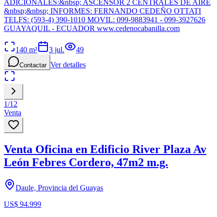
ADICIONALES:&nbsp; ASCENSOR 2 CENTRALES DE AIRE
&nbsp;&nbsp; INFORMES: FERNANDO CEDEÑO OTTATI
TELFS: (593-4) 390-1010 MOVIL: 099-9883941 - 099-3927626
GUAYAQUIL - ECUADOR www.cedenocabanilla.com
140
m²
3 jul.
49
Ver detalles
Contactar
1
/
12
Venta
Venta Oficina en Edificio River Plaza Av
León Febres Cordero, 47m2 m.g.
Daule, Provincia del Guayas
US$ 94.999