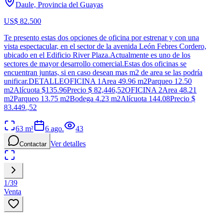
Daule, Provincia del Guayas
US$ 82.500
Te presento estas dos opciones de oficina por estrenar y con una
vista espectacular, en el sector de la avenida León Febres Cordero,
ubicado en el Edificio River Plaza.Actualmente es uno de los
sectores de mayor desarrollo comercial.Estas dos oficinas se
encuentran juntas, si en caso desean mas m2 de area se las podría
unificar.DETALLEOFICINA 1Area 49.96 m2Parqueo 12.50
m2Alícuota $135.96Precio $ 82,446,52OFICINA 2Area 48.21
m2Parqueo 13.75 m2Bodega 4.23 m2Alícuota 144.08Precio $
83.449.,52
63
m²
6 ago.
43
Ver detalles
Contactar
1
/
39
Venta