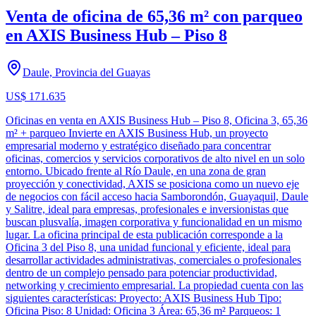
Venta de oficina de 65,36 m² con parqueo
en AXIS Business Hub – Piso 8
Daule, Provincia del Guayas
US$ 171.635
Oficinas en venta en AXIS Business Hub – Piso 8, Oficina 3, 65,36
m² + parqueo Invierte en AXIS Business Hub, un proyecto
empresarial moderno y estratégico diseñado para concentrar
oficinas, comercios y servicios corporativos de alto nivel en un solo
entorno. Ubicado frente al Río Daule, en una zona de gran
proyección y conectividad, AXIS se posiciona como un nuevo eje
de negocios con fácil acceso hacia Samborondón, Guayaquil, Daule
y Salitre, ideal para empresas, profesionales e inversionistas que
buscan plusvalía, imagen corporativa y funcionalidad en un mismo
lugar. La oficina principal de esta publicación corresponde a la
Oficina 3 del Piso 8, una unidad funcional y eficiente, ideal para
desarrollar actividades administrativas, comerciales o profesionales
dentro de un complejo pensado para potenciar productividad,
networking y crecimiento empresarial. La propiedad cuenta con las
siguientes características: Proyecto: AXIS Business Hub Tipo:
Oficina Piso: 8 Unidad: Oficina 3 Área: 65,36 m² Parqueos: 1