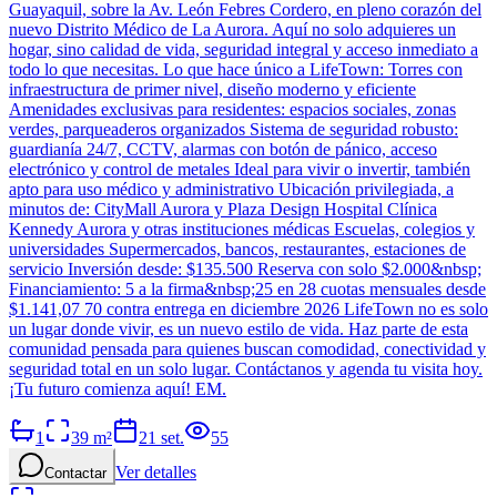
Guayaquil, sobre la Av. León Febres Cordero, en pleno corazón del
nuevo Distrito Médico de La Aurora. Aquí no solo adquieres un
hogar, sino calidad de vida, seguridad integral y acceso inmediato a
todo lo que necesitas. Lo que hace único a LifeTown: Torres con
infraestructura de primer nivel, diseño moderno y eficiente
Amenidades exclusivas para residentes: espacios sociales, zonas
verdes, parqueaderos organizados Sistema de seguridad robusto:
guardianía 24/7, CCTV, alarmas con botón de pánico, acceso
electrónico y control de metales Ideal para vivir o invertir, también
apto para uso médico y administrativo Ubicación privilegiada, a
minutos de: CityMall Aurora y Plaza Design Hospital Clínica
Kennedy Aurora y otras instituciones médicas Escuelas, colegios y
universidades Supermercados, bancos, restaurantes, estaciones de
servicio Inversión desde: $135.500 Reserva con solo $2.000&nbsp;
Financiamiento: 5 a la firma&nbsp;25 en 28 cuotas mensuales desde
$1.141,07 70 contra entrega en diciembre 2026 LifeTown no es solo
un lugar donde vivir, es un nuevo estilo de vida. Haz parte de esta
comunidad pensada para quienes buscan comodidad, conectividad y
seguridad total en un solo lugar. Contáctanos y agenda tu visita hoy.
¡Tu futuro comienza aquí! EM.
1
39
m²
21 set.
55
Ver detalles
Contactar