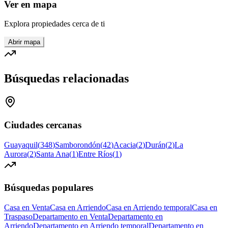
Ver en mapa
Explora propiedades cerca de ti
Abrir mapa
Búsquedas relacionadas
Ciudades cercanas
Guayaquil
(
348
)
Samborondón
(
42
)
Acacia
(
2
)
Durán
(
2
)
La
Aurora
(
2
)
Santa Ana
(
1
)
Entre Ríos
(
1
)
Búsquedas populares
Casa en Venta
Casa en Arriendo
Casa en Arriendo temporal
Casa en
Traspaso
Departamento en Venta
Departamento en
Arriendo
Departamento en Arriendo temporal
Departamento en