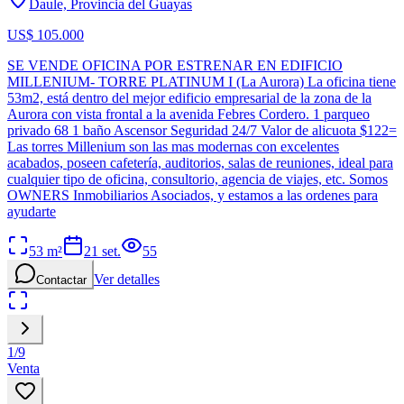
Daule, Provincia del Guayas
US$ 105.000
SE VENDE OFICINA POR ESTRENAR EN EDIFICIO
MILLENIUM- TORRE PLATINUM I (La Aurora) La oficina tiene
53m2, está dentro del mejor edificio empresarial de la zona de la
Aurora con vista frontal a la avenida Febres Cordero. 1 parqueo
privado 68 1 baño Ascensor Seguridad 24/7 Valor de alicuota $122=
Las torres Millenium son las mas modernas con excelentes
acabados, poseen cafetería, auditorios, salas de reuniones, ideal para
cualquier tipo de oficina, consultorio, agencia de viajes, etc. Somos
OWNERS Inmobiliarios Asociados, y estamos a las ordenes para
ayudarte
53
m²
21 set.
55
Ver detalles
Contactar
1
/
9
Venta