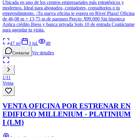
Ubicada en uno de los centros empresariales más estratégicos y
modernos. Ideal para abogados, contadores, consultorios o tu
emprendimiento. ¡Tu nueva oficina te espera en River Plaza! Oficina
de 46,08 m + 13,75 m de parqueo Precio: $99.000 Sin hipoteca
Aplica crédito Biess y banca privada Solo 10 de entrada Contáctame
para agendar tu visita.
47
m²
3 jul.
48
Ver detalles
Contactar
1
/
11
Venta
VENTA OFICINA POR ESTRENAR EN
EDIFICIO MILLENIUM - PLATINIUM
I (LM)