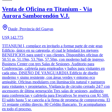
Venta de Oficina en Titanium - Vía
Aurora Samborondón V.J.
Daule, Provincia del Guayas
US$ 142.775
TITANIUM I, complace en invitarlo a formar parte de este gran
Edificio, único en su categoría, el cual le brindará los mejores
BENEFICIOS para usted y sus clientes. Disponibles oficinas de
50.51 m, 51.19m, 53.76m, 57.50m, con moderno hall de ingreso,
Business Center con tres Salas de Sesiones, Auditorio para
Conferencias, cafetería para empleados y baños para visitantes en
cada piso. DISEÑO DE VANGUARDIA Edificio de diseño
moderno y sismo resistente, con áreas verdes y entorno eco
amigable. Oficinas modulares con iluminación natural y parqueos
para visitantes y propietarios. Vigilancia de circuito cerrado 24/7 con
ascensores de última generación Tres salas de sesiones, auditorio
para conferencias y cafetería para Ejecutivos Se reserva con $1,500.
El saldo hasta 5 se cancela a la firma de promesa de compraventa. El
15 restante crédito directo. 80 Crédito Bancario. Te acompañamos
en todo el proceso.