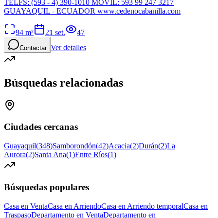
TELFS: (593 - 4) 390-1010 MÓVIL: 593 99 247 3217
GUAYAQUIL - ECUADOR www.cedenocabanilla.com
94
m²
21 set.
47
Ver detalles
Contactar
Búsquedas relacionadas
Ciudades cercanas
Guayaquil
(
348
)
Samborondón
(
42
)
Acacia
(
2
)
Durán
(
2
)
La
Aurora
(
2
)
Santa Ana
(
1
)
Entre Ríos
(
1
)
Búsquedas populares
Casa en Venta
Casa en Arriendo
Casa en Arriendo temporal
Casa en
Traspaso
Departamento en Venta
Departamento en