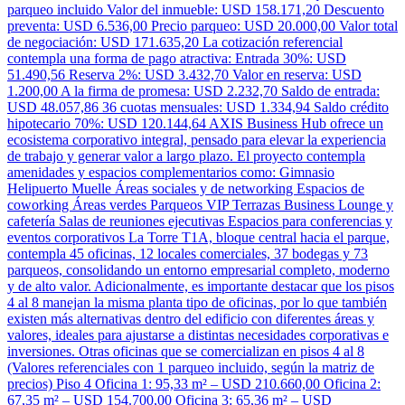
parqueo incluido Valor del inmueble: USD 158.171,20 Descuento
preventa: USD 6.536,00 Precio parqueo: USD 20.000,00 Valor total
de negociación: USD 171.635,20 La cotización referencial
contempla una forma de pago atractiva: Entrada 30%: USD
51.490,56 Reserva 2%: USD 3.432,70 Valor en reserva: USD
1.200,00 A la firma de promesa: USD 2.232,70 Saldo de entrada:
USD 48.057,86 36 cuotas mensuales: USD 1.334,94 Saldo crédito
hipotecario 70%: USD 120.144,64 AXIS Business Hub ofrece un
ecosistema corporativo integral, pensado para elevar la experiencia
de trabajo y generar valor a largo plazo. El proyecto contempla
amenidades y espacios complementarios como: Gimnasio
Helipuerto Muelle Áreas sociales y de networking Espacios de
coworking Áreas verdes Parqueos VIP Terrazas Business Lounge y
cafetería Salas de reuniones ejecutivas Espacios para conferencias y
eventos corporativos La Torre T1A, bloque central hacia el parque,
contempla 45 oficinas, 12 locales comerciales, 37 bodegas y 73
parqueos, consolidando un entorno empresarial completo, moderno
y de alto valor. Adicionalmente, es importante destacar que los pisos
4 al 8 manejan la misma planta tipo de oficinas, por lo que también
existen más alternativas dentro del edificio con diferentes áreas y
valores, ideales para ajustarse a distintas necesidades corporativas e
inversiones. Otras oficinas que se comercializan en pisos 4 al 8
(Valores referenciales con 1 parqueo incluido, según la matriz de
precios) Piso 4 Oficina 1: 95,33 m² – USD 210.660,00 Oficina 2:
67,35 m² – USD 154.700,00 Oficina 3: 65,36 m² – USD