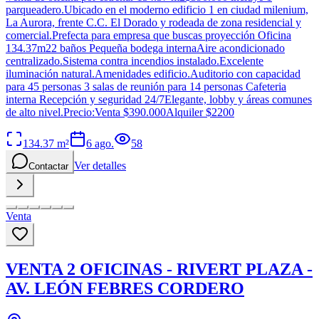
parqueadero.Ubicado en el moderno edificio 1 en ciudad milenium,
La Aurora, frente C.C. El Dorado y rodeada de zona residencial y
comercial.Prefecta para empresa que buscas proyección Oficina
134.37m22 baños Pequeña bodega internaAire acondicionado
centralizado.Sistema contra incendios instalado.Excelente
iluminación natural.Amenidades edificio.Auditorio con capacidad
para 45 personas 3 salas de reunión para 14 personas Cafeteria
interna Recepción y seguridad 24/7Elegante, lobby y áreas comunes
de alto nivel.Precio:Venta $390.000Alquiler $2200
134.37
m²
6 ago.
58
Ver detalles
Contactar
Venta
VENTA 2 OFICINAS - RIVERT PLAZA -
AV. LEÓN FEBRES CORDERO