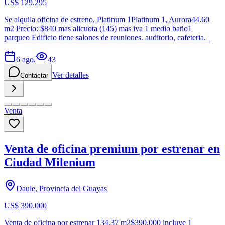
US$ 129.295
Se alquila oficina de estreno, Platinum 1Platinum 1, Aurora44.60
m2 Precio: $840 mas alicuota (145) mas iva 1 medio baño1
parqueo Edificio tiene salones de reuniones. auditorio, cafeteria.
6 ago.
43
Ver detalles
Contactar
Venta
Venta de oficina premium por estrenar en
Ciudad Milenium
Daule, Provincia del Guayas
US$ 390.000
Venta de oficina por estrenar 134.37 m2$390.000 incluye 1