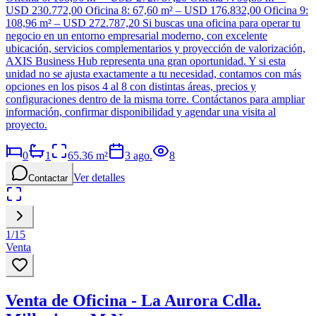
USD 230.772,00 Oficina 8: 67,60 m² – USD 176.832,00 Oficina 9:
108,96 m² – USD 272.787,20 Si buscas una oficina para operar tu
negocio en un entorno empresarial moderno, con excelente
ubicación, servicios complementarios y proyección de valorización,
AXIS Business Hub representa una gran oportunidad. Y si esta
unidad no se ajusta exactamente a tu necesidad, contamos con más
opciones en los pisos 4 al 8 con distintas áreas, precios y
configuraciones dentro de la misma torre. Contáctanos para ampliar
información, confirmar disponibilidad y agendar una visita al
proyecto.
0
1
65.36
m²
3 ago.
8
Ver detalles
Contactar
1
/
15
Venta
Venta de Oficina - La Aurora Cdla.