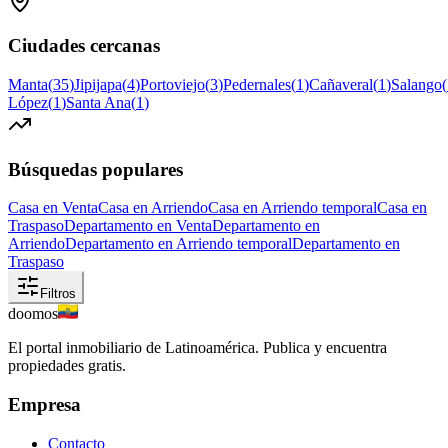
Ciudades cercanas
Manta
(
35
)
Jipijapa
(
4
)
Portoviejo
(
3
)
Pedernales
(
1
)
Cañaveral
(
1
)
Salango
(
López
(
1
)
Santa Ana
(
1
)
Búsquedas populares
Casa en Venta
Casa en Arriendo
Casa en Arriendo temporal
Casa en
Traspaso
Departamento en Venta
Departamento en
Arriendo
Departamento en Arriendo temporal
Departamento en
Traspaso
Filtros
doomos
El portal inmobiliario de Latinoamérica. Publica y encuentra
propiedades gratis.
Empresa
Contacto