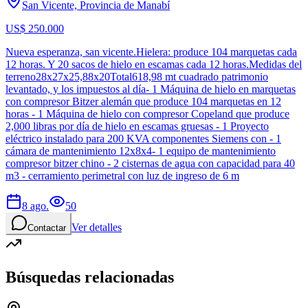
San Vicente, Provincia de Manabí
US$ 250.000
Nueva esperanza, san vicente.Hielera: produce 104 marquetas cada
12 horas. Y 20 sacos de hielo en escamas cada 12 horas.Medidas del
terreno28x27x25,88x20Total618,98 mt cuadrado patrimonio
levantado, y los impuestos al día- 1 Máquina de hielo en marquetas
con compresor Bitzer alemán que produce 104 marquetas en 12
horas - 1 Máquina de hielo con compresor Copeland que produce
2,000 libras por día de hielo en escamas gruesas - 1 Proyecto
eléctrico instalado para 200 KVA componentes Siemens con - 1
cámara de mantenimiento 12x8x4- 1 equipo de mantenimiento
compresor bitzer chino - 2 cisternas de agua con capacidad para 40
m3 - cerramiento perimetral con luz de ingreso de 6 m
8 ago.
50
Ver detalles
Contactar
Búsquedas relacionadas