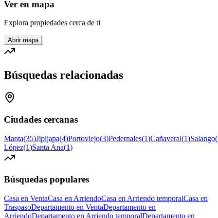
Ver en mapa
Explora propiedades cerca de ti
Abrir mapa
Búsquedas relacionadas
Ciudades cercanas
Manta
(
35
)
Jipijapa
(
4
)
Portoviejo
(
3
)
Pedernales
(
1
)
Cañaveral
(
1
)
Salango
(
López
(
1
)
Santa Ana
(
1
)
Búsquedas populares
Casa en Venta
Casa en Arriendo
Casa en Arriendo temporal
Casa en
Traspaso
Departamento en Venta
Departamento en
Arriendo
Departamento en Arriendo temporal
Departamento en