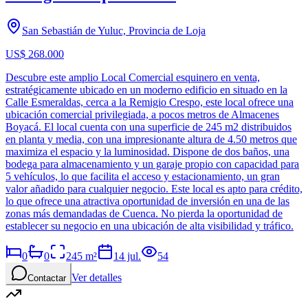
San Sebastián de Yuluc, Provincia de Loja
US$ 268.000
Descubre este amplio Local Comercial esquinero en venta,
estratégicamente ubicado en un moderno edificio en situado en la
Calle Esmeraldas, cerca a la Remigio Crespo, este local ofrece una
ubicación comercial privilegiada, a pocos metros de Almacenes
Boyacá. El local cuenta con una superficie de 245 m2 distribuidos
en planta y media, con una impresionante altura de 4.50 metros que
maximiza el espacio y la luminosidad. Dispone de dos baños, una
bodega para almacenamiento y un garaje propio con capacidad para
5 vehículos, lo que facilita el acceso y estacionamiento, un gran
valor añadido para cualquier negocio. Este local es apto para crédito,
lo que ofrece una atractiva oportunidad de inversión en una de las
zonas más demandadas de Cuenca. No pierda la oportunidad de
establecer su negocio en una ubicación de alta visibilidad y tráfico.
0
0
245
m²
14 jul.
54
Ver detalles
Contactar