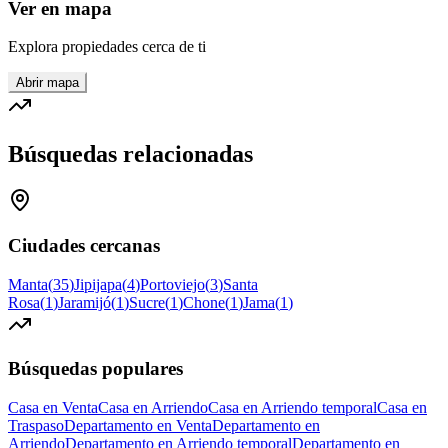
Ver en mapa
Explora propiedades cerca de ti
Abrir mapa
Búsquedas relacionadas
Ciudades cercanas
Manta
(
35
)
Jipijapa
(
4
)
Portoviejo
(
3
)
Santa
Rosa
(
1
)
Jaramijó
(
1
)
Sucre
(
1
)
Chone
(
1
)
Jama
(
1
)
Búsquedas populares
Casa en Venta
Casa en Arriendo
Casa en Arriendo temporal
Casa en
Traspaso
Departamento en Venta
Departamento en
Arriendo
Departamento en Arriendo temporal
Departamento en