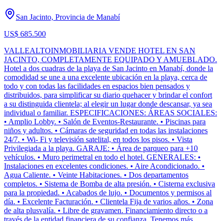
San Jacinto, Provincia de Manabí
US$ 685.500
VALLEALTOINMOBILIARIA VENDE HOTEL EN SAN
JACINTO, COMPLETAMENTE EQUIPADO Y AMUEBLADO.
Hotel a dos cuadras de la playa de San Jacinto en Manabí, donde la
comodidad se une a una excelente ubicación en la playa, cerca de
todo y con todas las facilidades en espacios bien pensados y
distribuidos, para simplificar su diario quehacer y brindar el confort
a su distinguida clientela; al elegir un lugar donde descansar, ya sea
individual o familiar. ESPECIFICACIONES: ÁREAS SOCIALES:
• Amplio Lobby. • Salón de Eventos-Restaurante. • Piscinas para
niños y adultos. • Cámaras de seguridad en todas las instalaciones
24/7. • Wi- Fi y televisión satelital, en todos los pisos. • Vista
Privilegiada a la playa. GARAJE: • Área de parqueo para +10
vehículos. • Muro perimetral en todo el hotel. GENERALES: •
Instalaciones en excelentes condiciones. • Aire Acondicionado. •
Agua Caliente. • Veinte Habitaciones. • Dos departamentos
completos. • Sistema de Bomba de alta presión. • Cisterna exclusiva
para la propiedad. • Acabados de lujo. • Documentos y permisos al
día. • Excelente Facturación. • Clientela Fija de varios años. • Zona
de alta plusvalía. • Libre de gravamen. Financiamiento directo o a
través de la entidad financiera de su confianza. Tenemos más