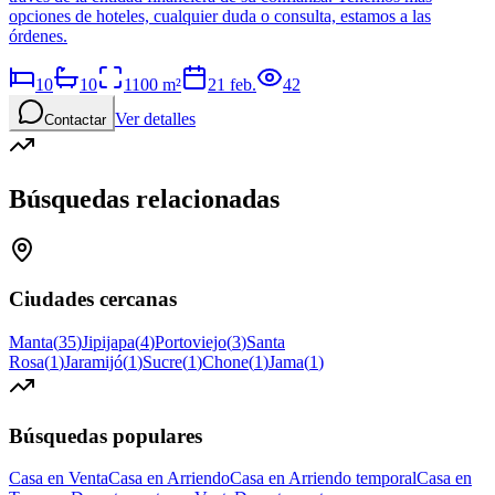
opciones de hoteles, cualquier duda o consulta, estamos a las
órdenes.
10
10
1100
m²
21 feb.
42
Ver detalles
Contactar
Búsquedas relacionadas
Ciudades cercanas
Manta
(
35
)
Jipijapa
(
4
)
Portoviejo
(
3
)
Santa
Rosa
(
1
)
Jaramijó
(
1
)
Sucre
(
1
)
Chone
(
1
)
Jama
(
1
)
Búsquedas populares
Casa en Venta
Casa en Arriendo
Casa en Arriendo temporal
Casa en