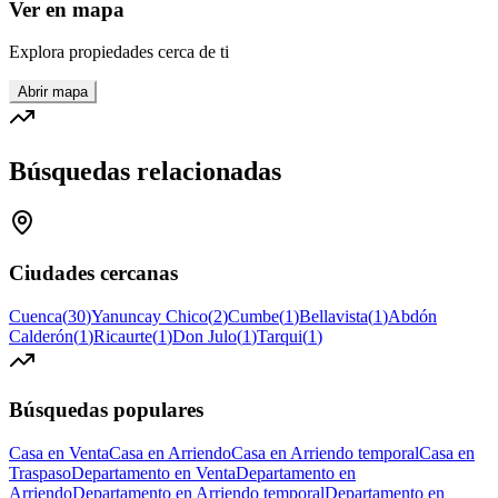
Ver en mapa
Explora propiedades cerca de ti
Abrir mapa
Búsquedas relacionadas
Ciudades cercanas
Cuenca
(
30
)
Yanuncay Chico
(
2
)
Cumbe
(
1
)
Bellavista
(
1
)
Abdón
Calderón
(
1
)
Ricaurte
(
1
)
Don Julo
(
1
)
Tarqui
(
1
)
Búsquedas populares
Casa en Venta
Casa en Arriendo
Casa en Arriendo temporal
Casa en
Traspaso
Departamento en Venta
Departamento en
Arriendo
Departamento en Arriendo temporal
Departamento en