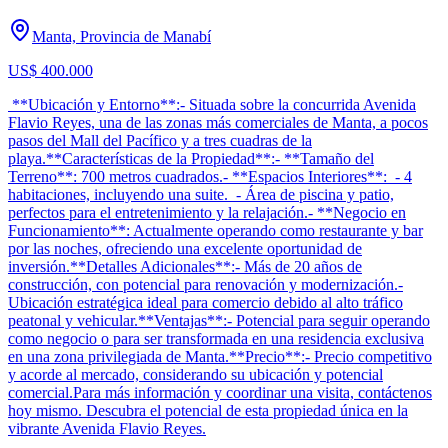
Manta, Provincia de Manabí
US$ 400.000
**Ubicación y Entorno**:- Situada sobre la concurrida Avenida
Flavio Reyes, una de las zonas más comerciales de Manta, a pocos
pasos del Mall del Pacífico y a tres cuadras de la
playa.**Características de la Propiedad**:- **Tamaño del
Terreno**: 700 metros cuadrados.- **Espacios Interiores**: - 4
habitaciones, incluyendo una suite. - Área de piscina y patio,
perfectos para el entretenimiento y la relajación.- **Negocio en
Funcionamiento**: Actualmente operando como restaurante y bar
por las noches, ofreciendo una excelente oportunidad de
inversión.**Detalles Adicionales**:- Más de 20 años de
construcción, con potencial para renovación y modernización.-
Ubicación estratégica ideal para comercio debido al alto tráfico
peatonal y vehicular.**Ventajas**:- Potencial para seguir operando
como negocio o para ser transformada en una residencia exclusiva
en una zona privilegiada de Manta.**Precio**:- Precio competitivo
y acorde al mercado, considerando su ubicación y potencial
comercial.Para más información y coordinar una visita, contáctenos
hoy mismo. Descubra el potencial de esta propiedad única en la
vibrante Avenida Flavio Reyes.