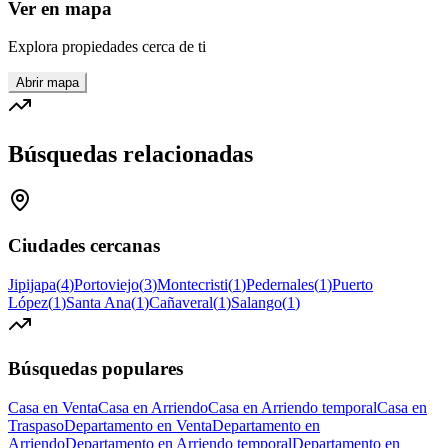
Ver en mapa
Explora propiedades cerca de ti
Abrir mapa
Búsquedas relacionadas
Ciudades cercanas
Jipijapa
(
4
)
Portoviejo
(
3
)
Montecristi
(
1
)
Pedernales
(
1
)
Puerto
López
(
1
)
Santa Ana
(
1
)
Cañaveral
(
1
)
Salango
(
1
)
Búsquedas populares
Casa en Venta
Casa en Arriendo
Casa en Arriendo temporal
Casa en
Traspaso
Departamento en Venta
Departamento en
Arriendo
Departamento en Arriendo temporal
Departamento en