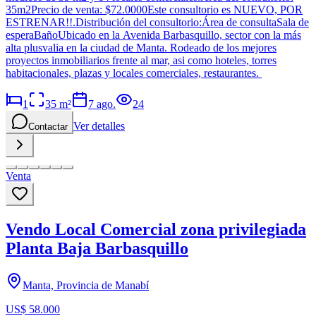
35m2Precio de venta: $72.0000Este consultorio es NUEVO, POR
ESTRENAR!!.Distribución del consultorio:Área de consultaSala de
esperaBañoUbicado en la Avenida Barbasquillo, sector con la más
alta plusvalia en la ciudad de Manta. Rodeado de los mejores
proyectos inmobiliarios frente al mar, asi como hoteles, torres
habitacionales, plazas y locales comerciales, restaurantes.
1
35
m²
7 ago.
24
Ver detalles
Contactar
Venta
Vendo Local Comercial zona privilegiada
Planta Baja Barbasquillo
Manta, Provincia de Manabí
US$ 58.000