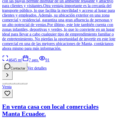
con las playas permite disfrutar de un ambiente relajante y atractivo
para clientes y visitantes.Otra ventaja importante es la cercanía del
transporte público, lo que facilita la movilidad y acceso al lugar para
clientes y empleados. Además, su ubicación exterior en una zona
comercial y residencial, garantiza una gran afluencia de personas y
un alto potencial de ventas.Por último, este lote también cuenta con
zonas infantiles, deportivas y verdes, lo que lo convierte en un lugar
ideal para llevar a cabo cualquier tipo de emprendimiento familiar o
de entretenimiento. No pierdas la oportunidad de invertir en este lote
comercial en una de las mejores ubicaciones de Manta, contáctanos
ahora mismo para más información.
4645
m²
7 ago.
91
Ver detalles
Contactar
Venta
En venta casa con local comerciales
Manta Ecuador.