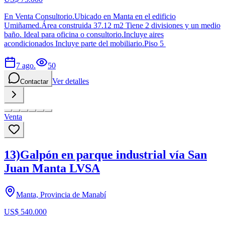
En Venta Consultorio.Ubicado en Manta en el edificio
Umiñamed.Área construida 37.12 m2 Tiene 2 divisiones y un medio
baño. Ideal para oficina o consultorio.Incluye aires
acondicionados Incluye parte del mobiliario.Piso 5
7 ago.
50
Ver detalles
Contactar
Venta
13)Galpón en parque industrial vía San
Juan Manta LVSA
Manta, Provincia de Manabí
US$ 540.000