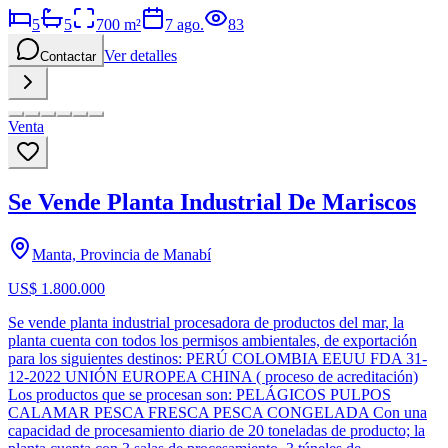
5
5
700
m²
7 ago.
83
Ver detalles
Contactar
Venta
Se Vende Planta Industrial De Mariscos
Manta, Provincia de Manabí
US$ 1.800.000
Se vende planta industrial procesadora de productos del mar, la
planta cuenta con todos los permisos ambientales, de exportación
para los siguientes destinos: PERÚ COLOMBIA EEUU FDA 31-
12-2022 UNIÓN EUROPEA CHINA ( proceso de acreditación)
Los productos que se procesan son: PELÁGICOS PULPOS
CALAMAR PESCA FRESCA PESCA CONGELADA Con una
capacidad de procesamiento diario de 20 toneladas de producto; la