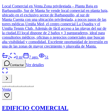
Local Comercial en Venta.Zona privilegiada – Planta Baja en
Barbasquillo, Sur de Manta Se vende local comercial en planta baja,
ubicado en el exclusivo sector de Barbasquillo, al sur de
Manta Cuenta con una ubicación privilegiada, a pocos pasos de las
torres médicas Umiña Med, el centro comercial La Quadra y el
Umiña Tennis Club. Además de fácil acceso a las playas del sur de
la ciudad.El local dispone de 2 baños y 3 parqueaderos, ideal para
consultorios médicos, oficinas o negocios comerciales que buscan
alta visibilidad y comodidad. Excelente oportunidad de inversión en
una de las zonas de mayor crecimiento y plusvalía de Manta.
2
0
m²
7 ago.
51
Ver detalles
Contactar
Venta
EDIFICIO COMERCIAL