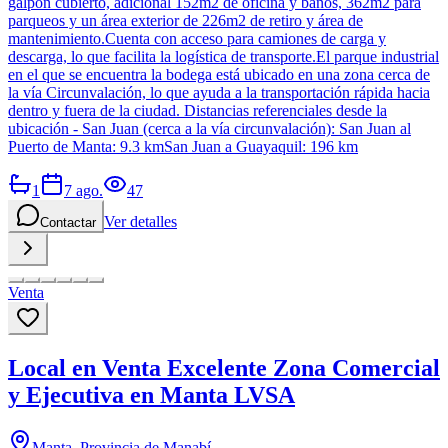
galpón cubierto, adicional 152m2 de oficina y baños, 362m2 para
parqueos y un área exterior de 226m2 de retiro y área de
mantenimiento.Cuenta con acceso para camiones de carga y
descarga, lo que facilita la logística de transporte.El parque industrial
en el que se encuentra la bodega está ubicado en una zona cerca de
la vía Circunvalación, lo que ayuda a la transportación rápida hacia
dentro y fuera de la ciudad. Distancias referenciales desde la
ubicación - San Juan (cerca a la vía circunvalación): San Juan al
Puerto de Manta: 9.3 kmSan Juan a Guayaquil: 196 km
1
7 ago.
47
Ver detalles
Contactar
Venta
Local en Venta Excelente Zona Comercial
y Ejecutiva en Manta LVSA
Manta, Provincia de Manabí