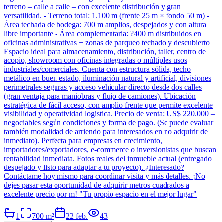
terreno – calle a calle – con excelente distribución y gran
versatilidad. - Terreno total: 1.100 m (frente 25 m × fondo 50 m) -
Área techada de bodega: 700 m amplios, despejados y con altura
libre importante - Área complementaria: ?400 m distribuidos en
oficinas administrativas + zonas de parqueo techado y descubierto
Espacio ideal para almacenamiento, distribución, taller, centro de
acopio, showroom con oficinas integradas o múltiples usos
industriales/comerciales. Cuenta con estructura sólida, techo
metálico en buen estado, iluminación natural y artificial, divisiones
perimetrales seguras y acceso vehicular directo desde dos calles
(gran ventaja para maniobras y flujo de camiones). Ubicación
estratégica de fácil acceso, con amplio frente que permite excelente
visibilidad y operatividad logística. Precio de venta: US$ 220.000 –
negociables según condiciones y forma de pago. (Se puede evaluar
también modalidad de arriendo para interesados en no adquirir de
inmediato). Perfecta para empresas en crecimiento,
importadores/exportadores, e-commerce o inversionistas que buscan
rentabilidad inmediata. Fotos reales del inmueble actual (entregado
despejado y listo para adaptar a tu proyecto). ¿Interesado?
Contáctame hoy mismo para coordinar visita y más detalles. ¡No
dejes pasar esta oportunidad de adquirir metros cuadrados a
excelente precio por m! "Tu propio espacio en el mejor lugar"
1
700
m²
22 feb.
43