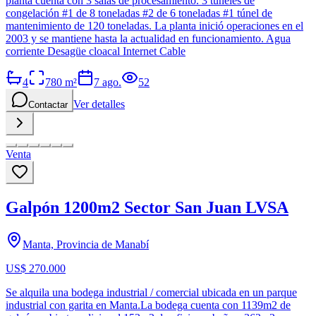
planta cuenta con 3 salas de procesamiento. 3 túneles de
congelación #1 de 8 toneladas #2 de 6 toneladas #1 túnel de
mantenimiento de 120 toneladas. La planta inició operaciones en el
2003 y se mantiene hasta la actualidad en funcionamiento. Agua
corriente Desagüe cloacal Internet Cable
4
780
m²
7 ago.
52
Ver detalles
Contactar
Venta
Galpón 1200m2 Sector San Juan LVSA
Manta, Provincia de Manabí
US$ 270.000
Se alquila una bodega industrial / comercial ubicada en un parque
industrial con garita en Manta.La bodega cuenta con 1139m2 de