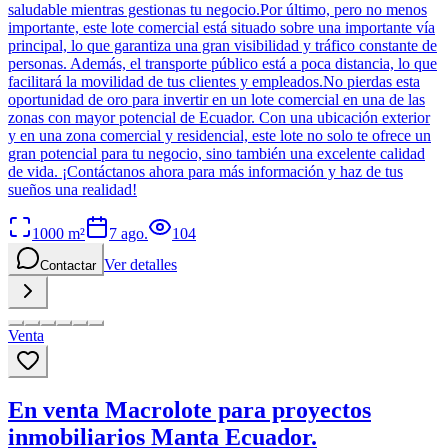
saludable mientras gestionas tu negocio.Por último, pero no menos
importante, este lote comercial está situado sobre una importante vía
principal, lo que garantiza una gran visibilidad y tráfico constante de
personas. Además, el transporte público está a poca distancia, lo que
facilitará la movilidad de tus clientes y empleados.No pierdas esta
oportunidad de oro para invertir en un lote comercial en una de las
zonas con mayor potencial de Ecuador. Con una ubicación exterior
y en una zona comercial y residencial, este lote no solo te ofrece un
gran potencial para tu negocio, sino también una excelente calidad
de vida. ¡Contáctanos ahora para más información y haz de tus
sueños una realidad!
1000
m²
7 ago.
104
Ver detalles
Contactar
Venta
En venta Macrolote para proyectos
inmobiliarios Manta Ecuador.