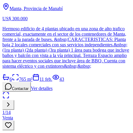
Manta, Provincia de Manabí
US$ 300.000
Hermoso edificio de 4 plantas ubicado en una zona de alto trafico
comercial, exactamente en el sector de los contenedores de Manta,
frente a la parada de buses. &nbsp;CARACTERISTICAS: Planta
baja 2 locales comerciales con sus servicios independientes.&nbsp;
(1ra planta) (2da planta) (3ra planta) 1 área para bodega que incluye
baños y balcón con vista a la vía principal. Terraza Espacio amplio
para hacer eventos sociales que incluye área de BBQ. Cuenta con
sistema eléctrico y con extintores&nbsp;&nbsp;
6
765
m²
11 feb.
43
Ver detalles
Contactar
1
/
14
Venta