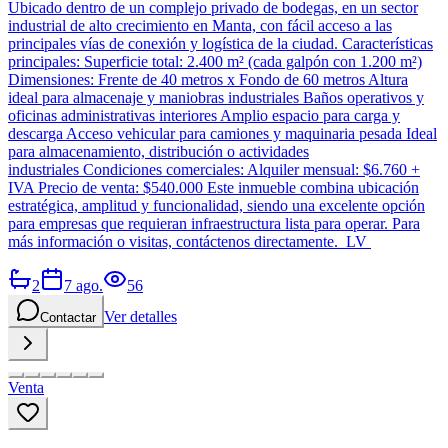
Ubicado dentro de un complejo privado de bodegas, en un sector
industrial de alto crecimiento en Manta, con fácil acceso a las
principales vías de conexión y logística de la ciudad. Características
principales: Superficie total: 2.400 m² (cada galpón con 1.200 m²)
Dimensiones: Frente de 40 metros x Fondo de 60 metros Altura
ideal para almacenaje y maniobras industriales Baños operativos y
oficinas administrativas interiores Amplio espacio para carga y
descarga Acceso vehicular para camiones y maquinaria pesada Ideal
para almacenamiento, distribución o actividades
industriales Condiciones comerciales: Alquiler mensual: $6.760 +
IVA Precio de venta: $540.000 Este inmueble combina ubicación
estratégica, amplitud y funcionalidad, siendo una excelente opción
para empresas que requieran infraestructura lista para operar. Para
más información o visitas, contáctenos directamente. LV
2
7 ago.
56
Ver detalles
Contactar
Venta