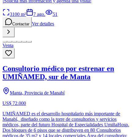
¡Solicita más información y agenda una visita!
3100
m²
7 ago.
51
Ver detalles
Contactar
Venta
Consultorio médico por estrenar en
UMIÑAMED, sur de Manta
Manta, Provincia de Manabí
US$ 72.000
UMIÑAMED es el desarrollo hospitalario más importante de
Manabí, diseñado como la torre de consultorios y servicios
médicos, parte del futuro Hospital de Especialidades UmiñaHosp.
Dos bloques de 6 pisos que se distribuyen en 80 Consultorios
médicos de 35 m2 y 14 locales comerciales.Área del consultorio: