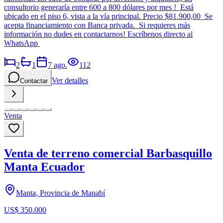
consultorio generaría entre 600 a 800 dólares por mes ! Está
ubicado en el piso 6, vista a la vía principal. Precio $81.900,00 Se
acepta financiamiento con Banca privada. Si requieres más
información no dudes en contactarnos! Escríbenos directo al
WhatsApp
2
1
7 ago.
112
Ver detalles
Contactar
Venta
Venta de terreno comercial Barbasquillo
Manta Ecuador
Manta, Provincia de Manabí
US$ 350.000