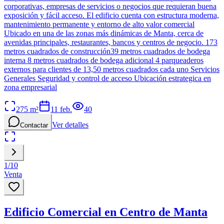
corporativas, empresas de servicios o negocios que requieran buena
exposición y fácil acceso. El edificio cuenta con estructura moderna,
mantenimiento permanente y entorno de alto valor comercial
Ubicado en una de las zonas más dinámicas de Manta, cerca de
avenidas principales, restaurantes, bancos y centros de negocio. 173
metros cuadrados de construcción39 metros cuadrados de bodega
interna 8 metros cuadrados de bodega adicional 4 parqueaderos
externos para clientes de 13,50 metros cuadrados cada uno Servicios
Generales Seguridad y control de acceso Ubicación estrategica en
zona empresarial
275
m²
11 feb.
40
Ver detalles
Contactar
1
/
10
Venta
Edificio Comercial en Centro de Manta