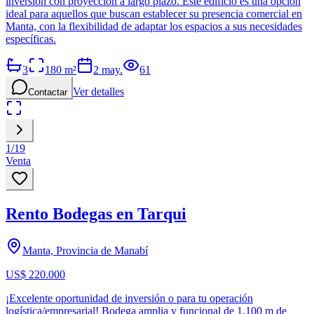
inversión con proyección a largo plazo. Este edificio es una opción
ideal para aquellos que buscan establecer su presencia comercial en
Manta, con la flexibilidad de adaptar los espacios a sus necesidades
específicas.
3
180
m²
2 may.
61
Ver detalles
Contactar
1
/
19
Venta
Rento Bodegas en Tarqui
Manta, Provincia de Manabí
US$ 220.000
¡Excelente oportunidad de inversión o para tu operación
logística/empresarial! Bodega amplia y funcional de 1.100 m de