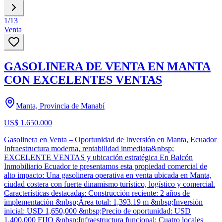
1
/
13
Venta
GASOLINERA DE VENTA EN MANTA
CON EXCELENTES VENTAS
Manta, Provincia de Manabí
US$ 1.650.000
Gasolinera en Venta – Oportunidad de Inversión en Manta, Ecuador
Infraestructura moderna, rentabilidad inmediata&nbsp;
EXCELENTE VENTAS y ubicación estratégica En Balcón
Inmobiliario Ecuador te presentamos esta propiedad comercial de
alto impacto: Una gasolinera operativa en venta ubicada en Manta,
ciudad costera con fuerte dinamismo turístico, logístico y comercial.
Características destacadas: Construcción reciente: 2 años de
implementación &nbsp;Área total: 1,393.19 m &nbsp;Inversión
inicial: USD 1,650,000 &nbsp;Precio de oportunidad: USD
1,400,000 FIJO &nbsp;Infraestructura funcional: Cuatro locales