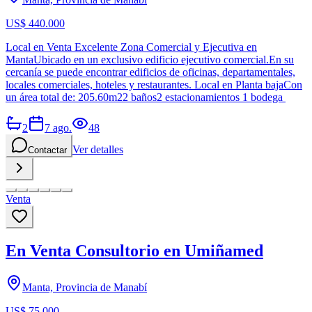
US$ 440.000
Local en Venta Excelente Zona Comercial y Ejecutiva en
MantaUbicado en un exclusivo edificio ejecutivo comercial.En su
cercanía se puede encontrar edificios de oficinas, departamentales,
locales comerciales, hoteles y restaurantes. Local en Planta bajaCon
un área total de: 205.60m22 baños2 estacionamientos 1 bodega
2
7 ago.
48
Ver detalles
Contactar
Venta
En Venta Consultorio en Umiñamed
Manta, Provincia de Manabí
US$ 75.000