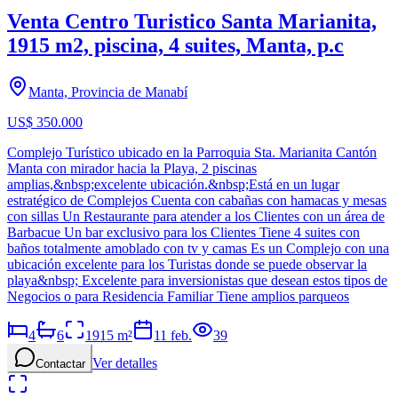
Venta Centro Turistico Santa Marianita,
1915 m2, piscina, 4 suites, Manta, p.c
Manta, Provincia de Manabí
US$ 350.000
Complejo Turístico ubicado en la Parroquia Sta. Marianita Cantón
Manta con mirador hacia la Playa, 2 piscinas
amplias,&nbsp;excelente ubicación.&nbsp;Está en un lugar
estratégico de Complejos Cuenta con cabañas con hamacas y mesas
con sillas Un Restaurante para atender a los Clientes con un área de
Barbacue Un bar exclusivo para los Clientes Tiene 4 suites con
baños totalmente amoblado con tv y camas Es un Complejo con una
ubicación excelente para los Turistas donde se puede observar la
playa&nbsp; Excelente para inversionistas que desean estos tipos de
Negocios o para Residencia Familiar Tiene amplios parqueos
4
6
1915
m²
11 feb.
39
Ver detalles
Contactar