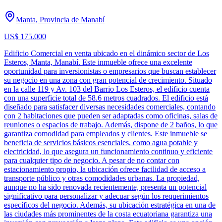
Manta, Provincia de Manabí
US$ 175.000
Edificio Comercial en venta ubicado en el dinámico sector de Los
Esteros, Manta, Manabí. Este inmueble ofrece una excelente
oportunidad para inversionistas o empresarios que buscan establecer
su negocio en una zona con gran potencial de crecimiento. Situado
en la calle 119 y Av. 103 del Barrio Los Esteros, el edificio cuenta
con una superficie total de 58.6 metros cuadrados. El edificio está
diseñado para satisfacer diversas necesidades comerciales, contando
con 2 habitaciones que pueden ser adaptadas como oficinas, salas de
reuniones o espacios de trabajo. Además, dispone de 2 baños, lo que
garantiza comodidad para empleados y clientes. Este inmueble se
beneficia de servicios básicos esenciales, como agua potable y
electricidad, lo que asegura un funcionamiento continuo y eficiente
para cualquier tipo de negocio. A pesar de no contar con
estacionamiento propio, la ubicación ofrece facilidad de acceso a
transporte público y otras comodidades urbanas. La propiedad,
aunque no ha sido renovada recientemente, presenta un potencial
significativo para personalizar y adecuar según los requerimientos
específicos del negocio. Además, su ubicación estratégica en una de
las ciudades más prominentes de la costa ecuatoriana garantiza una