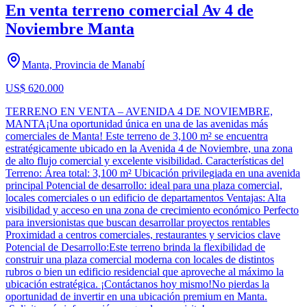
En venta terreno comercial Av 4 de
Noviembre Manta
Manta, Provincia de Manabí
US$ 620.000
TERRENO EN VENTA – AVENIDA 4 DE NOVIEMBRE,
MANTA¡Una oportunidad única en una de las avenidas más
comerciales de Manta! Este terreno de 3,100 m² se encuentra
estratégicamente ubicado en la Avenida 4 de Noviembre, una zona
de alto flujo comercial y excelente visibilidad. Características del
Terreno: Área total: 3,100 m² Ubicación privilegiada en una avenida
principal Potencial de desarrollo: ideal para una plaza comercial,
locales comerciales o un edificio de departamentos Ventajas: Alta
visibilidad y acceso en una zona de crecimiento económico Perfecto
para inversionistas que buscan desarrollar proyectos rentables
Proximidad a centros comerciales, restaurantes y servicios clave
Potencial de Desarrollo:Este terreno brinda la flexibilidad de
construir una plaza comercial moderna con locales de distintos
rubros o bien un edificio residencial que aproveche al máximo la
ubicación estratégica. ¡Contáctanos hoy mismo!No pierdas la
oportunidad de invertir en una ubicación premium en Manta.