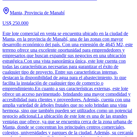
Manta, Provincia de Manabí
US$ 250.000
Este lote comercial en venta se encuentra ubicado en la ciudad de
Manta, en la provincia de Manabí, una de las zonas con mayor
desarrollo económico del país. Con una extensión de 4645 M2, este
terreno ofrece una excelente oportunidad para emprendedores y
empresarios que buscan expandir sus negocios en una ubicación
estratégica.Con una vista panorámica única, este lote cuenta con
todas las características necesarias para garantizar el éxito de
cualquier tipo de proyecto. Entre sus características internas,
destacan la disponibilidad de agua para el abastecimiento, lo que
facilita la instalación de cualquier tipo de comercio o
emprendimiento.En cuanto a sus características externas, este lote
ofrece un acceso pavimentado, brindando una mayor comodidad y
accesibilidad para clientes y proveedores. Además, cuenta con una
amplia variedad de árboles frutales que no solo brindan una vista
hermosa, sino que también pueden ser utilizados como un potencial
negocio adicional.La ubicación de este lote es una de las grandes
ventajas que ofrece, ya que se encuentra cerca de la zona urbana de
Manta, donde se concentran los principales centros comerciales,
colegios, universidades y parques de la ciudad. Además, su cercanía