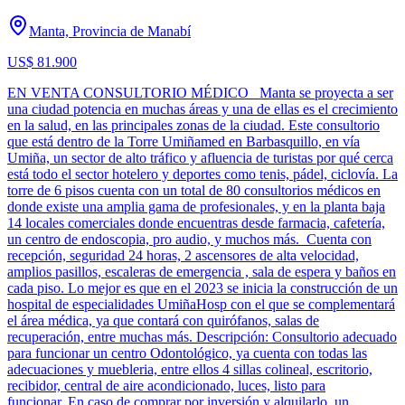
Manta, Provincia de Manabí
US$ 81.900
EN VENTA CONSULTORIO MÉDICO Manta se proyecta a ser
una ciudad potencia en muchas áreas y una de ellas es el crecimiento
en la salud, en las principales zonas de la ciudad. Este consultorio
que está dentro de la Torre Umiñamed en Barbasquillo, en vía
Umiña, un sector de alto tráfico y afluencia de turistas por qué cerca
está todo el sector hotelero y deportes como tenis, pádel, ciclovía. La
torre de 6 pisos cuenta con un total de 80 consultorios médicos en
donde existe una amplia gama de profesionales, y en la planta baja
14 locales comerciales donde encuentras desde farmacia, cafetería,
un centro de endoscopia, pro audio, y muchos más. Cuenta con
recepción, seguridad 24 horas, 2 ascensores de alta velocidad,
amplios pasillos, escaleras de emergencia , sala de espera y baños en
cada piso. Lo mejor es que en el 2023 se inicia la construcción de un
hospital de especialidades UmiñaHosp con el que se complementará
el área médica, ya que contará con quirófanos, salas de
recuperación, entre muchas más. Descripción: Consultorio adecuado
para funcionar un centro Odontológico, ya cuenta con todas las
adecuaciones y muebleria, entre ellos 4 sillas colineal, escritorio,
recibidor, central de aire acondicionado, luces, listo para
funcionar. En caso de comprar por inversión y alquilarlo, un