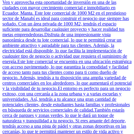
Ven y aprovecha esta oportunidad de inversión en una de las
ciudades con mayor crecimiento comercial e inmobiliario en
Ecuador, Manta. Este lote comercial de 1000 M2 en el prestigioso
sector de Manabí es ideal para construir el negocio que siempre has
soñado. Con un área privada de 1000 M2, tendrás el espacio
suficiente para desarrollar cualquier proyecto y hacer realidad tus
metas emprendedoras.Disfruta de una impresionante vista
panorámica desde tu lote comercial, lo que te permitirá crear un
ambiente atractivo y agradable para tus clientes. Además, la
electricidad está disponible, lo que facilita la implementación de
cualquier tipo de negocio o actividad que requiera el suministro de
energía.Este lote comercial se encuentra en una ubicación estratégica
con acceso pavimentado, lo que garantiza la comodidad y facilidad
de acceso tanto para tus clientes como para ti como dueño de
negocio. Además, tendrás a tu disposición una amplia variedad de
centros comerciales en los alrededores, lo que aumentará el potencial
y la visibilidad de tu negocio.El entorno es perfecto para un negocio
exitoso, con una cercanía a la zona urbana y a varias escuelas y
universidades. Así, tendrás a tu alcance una gran cantidad de
potenciales clientes, desde estudiantes hasta familias y profesionales
en búsqueda de servicios comerciales de calidad.También estarás
cerca de parques y zonas verdes, lo que le dará un toque de
naturaleza y tranquilidad a tu negocio. Si eres amante del deporte,
tendrás acceso a una pista de pádel y otras zonas deportivas en las
cercanías, lo que te permitirá mantener un estilo de vida activo y