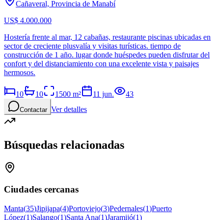
Cañaveral, Provincia de Manabí
US$ 4.000.000
Hostería frente al mar, 12 cabañas, restaurante piscinas ubicadas en
sector de creciente plusvalía y visitas turísticas. tiempo de
construcción de 1 año. lugar donde huéspedes pueden disfrutar del
confort y del distanciamiento con una excelente vista y paisajes
hermosos.
10
10
1500
m²
11 jun.
43
Ver detalles
Contactar
Búsquedas relacionadas
Ciudades cercanas
Manta
(
35
)
Jipijapa
(
4
)
Portoviejo
(
3
)
Pedernales
(
1
)
Puerto
López
(
1
)
Salango
(
1
)
Santa Ana
(
1
)
Jaramijó
(
1
)