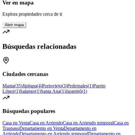
Ver en mapa
Explora propiedades cerca de ti
Abrir mapa
Búsquedas relacionadas
Ciudades cercanas
Manta
(
35
)
Jipijapa
(
4
)
Portoviejo
(
3
)
Pedernales
(
1
)
Puerto
López
(
1
)
Salango
(
1
)
Santa Ana
(
1
)
Jaramijó
(
1
)
Búsquedas populares
Casa en Venta
Casa en Arriendo
Casa en Arriendo temporal
Casa en
Traspaso
Departamento en Venta
Departamento en
Arriendo
Departamento en Arriendo temporal
Departamento en