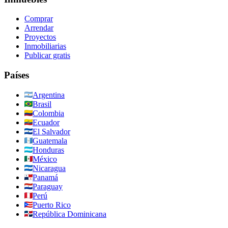
Comprar
Arrendar
Proyectos
Inmobiliarias
Publicar gratis
Países
Argentina
Brasil
Colombia
Ecuador
El Salvador
Guatemala
Honduras
México
Nicaragua
Panamá
Paraguay
Perú
Puerto Rico
República Dominicana