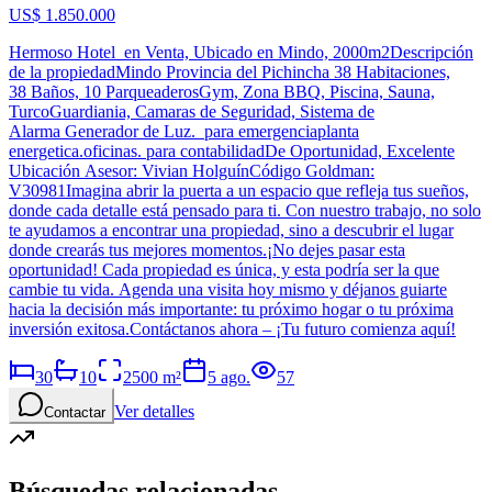
US$ 1.850.000
Hermoso Hotel en Venta, Ubicado en Mindo, 2000m2Descripción
de la propiedadMindo Provincia del Pichincha 38 Habitaciones,
38 Baños, 10 ParqueaderosGym, Zona BBQ, Piscina, Sauna,
TurcoGuardiania, Camaras de Seguridad, Sistema de
Alarma Generador de Luz. para emergenciaplanta
energetica.oficinas. para contabilidadDe Oportunidad, Excelente
Ubicación Asesor: Vivian HolguínCódigo Goldman:
V30981Imagina abrir la puerta a un espacio que refleja tus sueños,
donde cada detalle está pensado para ti. Con nuestro trabajo, no solo
te ayudamos a encontrar una propiedad, sino a descubrir el lugar
donde crearás tus mejores momentos.¡No dejes pasar esta
oportunidad! Cada propiedad es única, y esta podría ser la que
cambie tu vida. Agenda una visita hoy mismo y déjanos guiarte
hacia la decisión más importante: tu próximo hogar o tu próxima
inversión exitosa.Contáctanos ahora – ¡Tu futuro comienza aquí!
30
10
2500
m²
5 ago.
57
Ver detalles
Contactar
Búsquedas relacionadas