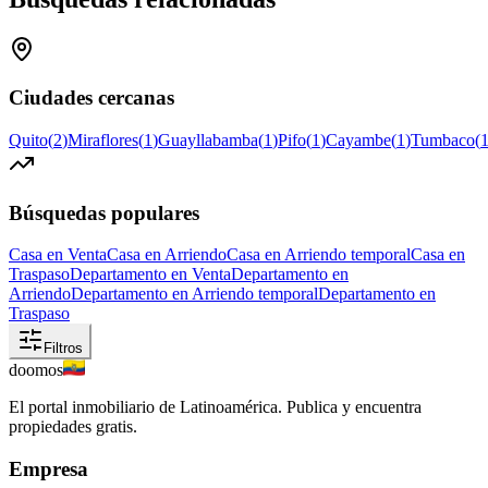
Ciudades cercanas
Quito
(
2
)
Miraflores
(
1
)
Guayllabamba
(
1
)
Pifo
(
1
)
Cayambe
(
1
)
Tumbaco
(
Búsquedas populares
Casa en Venta
Casa en Arriendo
Casa en Arriendo temporal
Casa en
Traspaso
Departamento en Venta
Departamento en
Arriendo
Departamento en Arriendo temporal
Departamento en
Traspaso
Filtros
doomos
El portal inmobiliario de Latinoamérica. Publica y encuentra
propiedades gratis.
Empresa