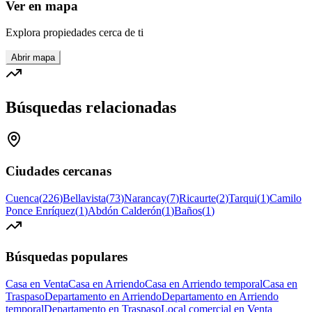
Ver en mapa
Explora propiedades cerca de ti
Abrir mapa
Búsquedas relacionadas
Ciudades cercanas
Cuenca
(
226
)
Bellavista
(
73
)
Narancay
(
7
)
Ricaurte
(
2
)
Tarqui
(
1
)
Camilo
Ponce Enríquez
(
1
)
Abdón Calderón
(
1
)
Baños
(
1
)
Búsquedas populares
Casa en Venta
Casa en Arriendo
Casa en Arriendo temporal
Casa en
Traspaso
Departamento en Arriendo
Departamento en Arriendo
temporal
Departamento en Traspaso
Local comercial en Venta