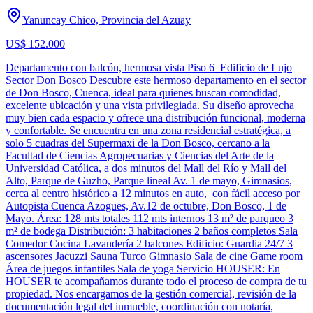
Yanuncay Chico, Provincia del Azuay
US$ 152.000
Departamento con balcón, hermosa vista Piso 6 Edificio de Lujo
Sector Don Bosco Descubre este hermoso departamento en el sector
de Don Bosco, Cuenca, ideal para quienes buscan comodidad,
excelente ubicación y una vista privilegiada. Su diseño aprovecha
muy bien cada espacio y ofrece una distribución funcional, moderna
y confortable. Se encuentra en una zona residencial estratégica, a
solo 5 cuadras del Supermaxi de la Don Bosco, cercano a la
Facultad de Ciencias Agropecuarias y Ciencias del Arte de la
Universidad Católica, a dos minutos del Mall del Río y Mall del
Alto, Parque de Guzho, Parque lineal Av. 1 de mayo, Gimnasios,
cerca al centro histórico a 12 minutos en auto, con fácil acceso por
Autopista Cuenca Azogues, Av.12 de octubre, Don Bosco, 1 de
Mayo. Área: 128 mts totales 112 mts internos 13 m² de parqueo 3
m² de bodega Distribución: 3 habitaciones 2 baños completos Sala
Comedor Cocina Lavandería 2 balcones Edificio: Guardia 24/7 3
ascensores Jacuzzi Sauna Turco Gimnasio Sala de cine Game room
Área de juegos infantiles Sala de yoga Servicio HOUSER: En
HOUSER te acompañamos durante todo el proceso de compra de tu
propiedad. Nos encargamos de la gestión comercial, revisión de la
documentación legal del inmueble, coordinación con notaría,