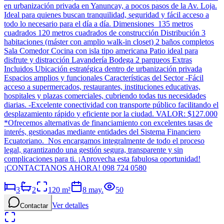
en urbanización privada en Yanuncay, a pocos pasos de la Av. Loja.
Ideal para quienes buscan tranquilidad, seguridad y fácil acceso a
todo lo necesario para el día a día. Dimensiones 135 metros
cuadrados 120 metros cuadrados de construcción Distribución 3
habitaciones (máster con amplio walk-in closet) 2 baños completos
Sala Comedor Cocina con isla tipo americana Patio ideal para
disfrute y distracción Lavandería Bodega 2 parqueos Extras
Incluidos Ubicación estratégica dentro de urbanización privada
Espacios amplios y funcionales Características del Sector -Fácil
acceso a supermercados, restaurantes, instituciones educativas,
hospitales y plazas comerciales, cubriendo todas tus necesidades
diarias. -Excelente conectividad con transporte público facilitando el
desplazamiento rápido y eficiente por la ciudad. VALOR: $127.000
*Ofrecemos alternativas de financiamiento con excelentes tasas de
interés, gestionadas mediante entidades del Sistema Financiero
Ecuatoriano. Nos encargamos integralmente de todo el proceso
legal, garantizando una gestión segura, transparente y sin
complicaciones para ti. ¡Aprovecha esta fabulosa oportunidad!
¡CONTACTANOS AHORA! 098 724 0580
3
2
120
m²
8 may.
50
Ver detalles
Contactar