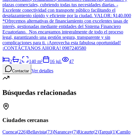
plazas comerciales, cubriendo todas tus necesidades diarias. -
Excelente conectividad con transporte público facilitando el
desplazamiento rápido y eficiente por la ciudad. VALOR: $140.000
*Ofrecemos alternativas de financiamiento con excelentes tasas de
interés, gestionadas mediante entidades del Sistema Financiero
Ecuatoriano. Nos encargamos integralmente de todo el proceso
legal, garantizando una gestión segura, transparente y sin
complicaciones para ti. ¡Aprovecha esta fabulosa oportunidad!
¡CONTÁCTANOS AHORA! 0987240580
2
2
140
m²
16 jul.
47
Ver detalles
Contactar
Búsquedas relacionadas
Ciudades cercanas
Cuenca
(
226
)
Bellavista
(
73
)
Narancay
(
7
)
Ricaurte
(
2
)
Tarqui
(
1
)
Camilo