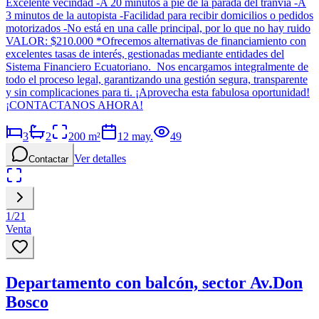
Excelente vecindad -A 20 minutos a pie de la parada del tranvía -A
3 minutos de la autopista -Facilidad para recibir domicilios o pedidos
motorizados -No está en una calle principal, por lo que no hay ruido
VALOR: $210.000 *Ofrecemos alternativas de financiamiento con
excelentes tasas de interés, gestionadas mediante entidades del
Sistema Financiero Ecuatoriano. Nos encargamos integralmente de
todo el proceso legal, garantizando una gestión segura, transparente
y sin complicaciones para ti. ¡Aprovecha esta fabulosa oportunidad!
¡CONTACTANOS AHORA!
3
2
200
m²
12 may.
49
Ver detalles
Contactar
1
/
21
Venta
Departamento con balcón, sector Av.Don
Bosco