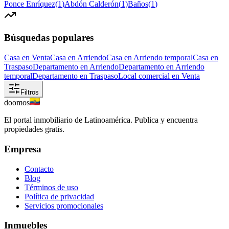
Ponce Enríquez
(
1
)
Abdón Calderón
(
1
)
Baños
(
1
)
Búsquedas populares
Casa en Venta
Casa en Arriendo
Casa en Arriendo temporal
Casa en
Traspaso
Departamento en Arriendo
Departamento en Arriendo
temporal
Departamento en Traspaso
Local comercial en Venta
Filtros
doomos
El portal inmobiliario de Latinoamérica. Publica y encuentra
propiedades gratis.
Empresa
Contacto
Blog
Términos de uso
Política de privacidad
Servicios promocionales
Inmuebles