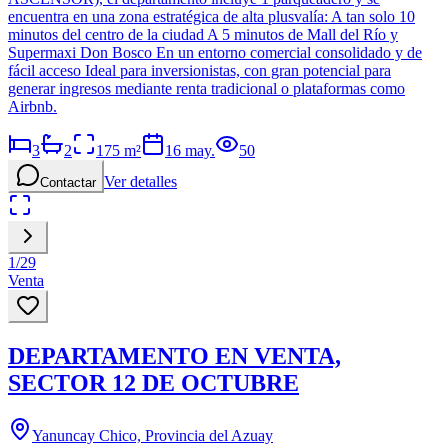
encuentra en una zona estratégica de alta plusvalía: A tan solo 10
minutos del centro de la ciudad A 5 minutos de Mall del Río y
Supermaxi Don Bosco En un entorno comercial consolidado y de
fácil acceso Ideal para inversionistas, con gran potencial para
generar ingresos mediante renta tradicional o plataformas como
Airbnb.
3
2
175
m²
16 may.
50
Ver detalles
Contactar
1
/
29
Venta
DEPARTAMENTO EN VENTA,
SECTOR 12 DE OCTUBRE
Yanuncay Chico, Provincia del Azuay