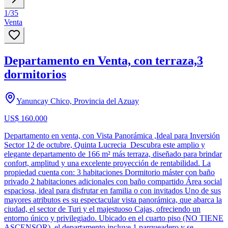
1
/
35
Venta
Departamento en Venta, con terraza,3
dormitorios
Yanuncay Chico, Provincia del Azuay
US$ 160.000
Departamento en venta, con Vista Panorámica ,Ideal para Inversión
Sector 12 de octubre, Quinta Lucrecia Descubra este amplio y
elegante departamento de 166 m² más terraza, diseñado para brindar
confort, amplitud y una excelente proyección de rentabilidad. La
propiedad cuenta con: 3 habitaciones Dormitorio máster con baño
privado 2 habitaciones adicionales con baño compartido Área social
espaciosa, ideal para disfrutar en familia o con invitados Uno de sus
mayores atributos es su espectacular vista panorámica, que abarca la
ciudad, el sector de Turi y el majestuoso Cajas, ofreciendo un
entorno único y privilegiado. Ubicado en el cuarto piso (NO TIENE
ASCENSOR), el departamento incluye 1 parqueadero y se