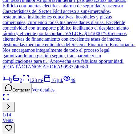
con desayunador Amplia lavandería 1 parqueo Extras incluidos:
Edificio con puertas eléctricas, alarma de seguridad y ascensor
Características del Sector Fácil acceso a supermercados,
restaurantes, instituciones educativas, hospitales y plazas
comerciales, cubriendo todas tus necesidades diarias. Excelente
conectividad con transporte público facilitando el desplazamiento
rápido y eficiente por la ciudad. VALOR: $125000 *Ofrecemos
alternativas de financiamiento con excelentes tasas de interés,
gestionadas mediante entidades del Sistema Financiero Ecuatoriano.
Nos encargamos integralmente de todo el proceso legal,
garantizando una gestión segura, transparente y sin
complicaciones para ti. ¡Aprovecha esta fabulosa oportunidad!
¡CONTÁCTANOS AHORA! 0987240580
3
2
123
m²
16 jul.
49
Ver detalles
Contactar
1
/
14
Venta