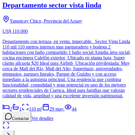
Departamento sector vista linda
Yanuncay Chico, Provincia del Azuay
US$ 110.000
Departamento con terraza, en venta. impecable. Sector Vista Linda
110 mil 110 metros internos mas parqueadero y bodega 2
habitaciones con baño compartido 1 baño social Amplia área social,
cocina encimera Calefón exterior Ubicado en planta baja, Super
clarito alícuota $20 Ideal para Airbnb Ubicación privilegiada: Muy
cerca de Mall del Río, Mall del Alto, Supermaxi, universidades,
gimnasios, parques lineales, Parque de Guizho y con acceso
inmediato a la autopista principal. Una residencia que combina
funcionalidad, comodidad y gran potencial en uno de los mejores
sectores residenciales de Cuenca. Ideal para familias que valoran
calidad de vida, amplitud y una excelente inversión patrimonial.
2
1
110
m²
29 may.
44
Ver detalles
Contactar