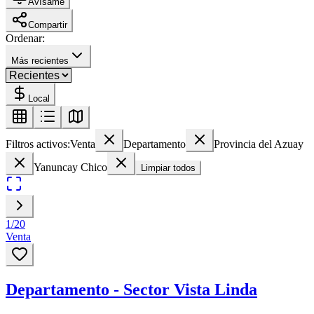
Avísame
Compartir
Ordenar:
Más recientes
Local
Filtros activos:
Venta
Departamento
Provincia del Azuay
Yanuncay Chico
Limpiar todos
1
/
20
Venta
Departamento - Sector Vista Linda