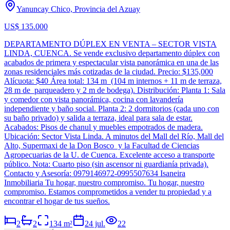
Yanuncay Chico, Provincia del Azuay
US$ 135.000
DEPARTAMENTO DÚPLEX EN VENTA – SECTOR VISTA
LINDA, CUENCA. Se vende exclusivo departamento dúplex con
acabados de primera y espectacular vista panorámica en una de las
zonas residenciales más cotizadas de la ciudad. Precio: $135,000
Alícuota: $40 Área total: 134 m (104 m internos + 11 m de terraza,
28 m de parqueadero y 2 m de bodega). Distribución: Planta 1: Sala
y comedor con vista panorámica, cocina con lavandería
independiente y baño social. Planta 2: 2 dormitorios (cada uno con
su baño privado) y salida a terraza, ideal para sala de estar.
Acabados: Pisos de chanul y muebles empotrados de madera.
Ubicación: Sector Vista Linda. A minutos del Mall del Río, Mall del
Alto, Supermaxi de la Don Bosco y la Facultad de Ciencias
Agropecuarias de la U. de Cuenca. Excelente acceso a transporte
público. Nota: Cuarto piso (sin ascensor ni guardianía privada).
Contacto y Asesoría: 0979146972-0995507634 Isaneira
Inmobiliaria Tu hogar, nuestro compromiso. Tu hogar, nuestro
compromiso. Estamos comprometidos a vender tu propiedad y a
encontrar el hogar de tus sueños.
2
2
134
m²
24 jul.
22