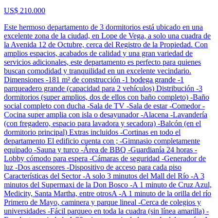
US$ 210.000
Este hermoso departamento de 3 dormitorios está ubicado en una
excelente zona de la ciudad, en Lope de Vega, a solo una cuadra de
la Avenida 12 de Octubre, cerca del Registro de la Propiedad. Con
amplios espacios, acabados de calidad y una gran variedad de
servicios adicionales, este departamento es perfecto para quienes
buscan comodidad y tranquilidad en un excelente vecindario.
Dimensiones -181 m² de construcción -1 bodega grande -1
parqueadero grande (capacidad para 2 vehículos) Distribución -3
dormitorios (super amplios, dos de ellos con baño completo) -Baño
social completo con ducha -Sala de TV -Sala de estar -Comedor -
Cocina super amplia con isla o desayunador -Alacena -Lavandería
(con fregadero, espacio para lavadora y secadora) -Balcón (en el
dormitorio principal) Extras incluidos -Cortinas en todo el
departamento El edificio cuenta con ; -Gimnasio completamente
equipado -Sauna y turco -Área de BBQ -Guardianía 24 horas -
Lobby cómodo para espera -Cámaras de seguridad -Generador de
luz -Dos ascensores -Dispositivo de acceso para cada piso
Características del Sector -A solo 3 minutos del Mall del Río -A 3
minutos del Supermaxi de la Don Bosco -A 1 minuto de Cruz Azul,
Medicity, Santa Martha, entre otrosA -A 1 minuto de la orilla del río
Primero de Mayo, caminera y parque lineal -Cerca de colegios y
universidades -Fácil parqueo en toda la cuadra (sin línea amarilla) -