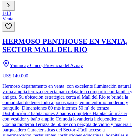
1
/
13
Venta
HERMOSO PENTHOUSE EN VENTA,
SECTOR MALL DEL RIO
Yanuncay Chico, Provincia del Azuay
US$ 140.000
Hermoso departamento en venta, con excelente iluminación natural
y una amplia terraza perfecta para relajarte o compartir con familia y
amigos. Su ubicación estratégica cerca al Mall del Río te brinda la
comodidad de tener todo a pocos pasos, en un entorno moderno y
tranquilo. Dimensiones 80 mts internos 50 m² de terraza
Distribución 2 habitaciones 2 baños completos Habitación máster
con vestidor y baño amplio Cómoda lavandería independiente
Cocina moderna Terraza de 50 m² con pérgola de vidrio y madera 1
parqueadero Características del Sector -Fácil acceso a
supermercados, restaurantes, instituciones educativas, hospitales y