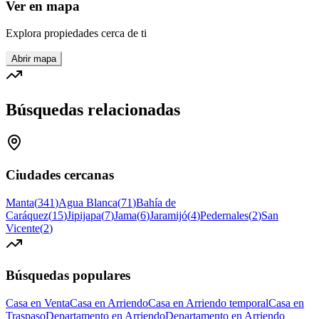
Ver en mapa
Explora propiedades cerca de ti
Abrir mapa
Búsquedas relacionadas
Ciudades cercanas
Manta
(
341
)
Agua Blanca
(
71
)
Bahía de
Caráquez
(
15
)
Jipijapa
(
7
)
Jama
(
6
)
Jaramijó
(
4
)
Pedernales
(
2
)
San
Vicente
(
2
)
Búsquedas populares
Casa en Venta
Casa en Arriendo
Casa en Arriendo temporal
Casa en
Traspaso
Departamento en Arriendo
Departamento en Arriendo