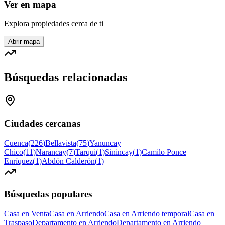
Ver en mapa
Explora propiedades cerca de ti
Abrir mapa
Búsquedas relacionadas
Ciudades cercanas
Cuenca
(
226
)
Bellavista
(
75
)
Yanuncay
Chico
(
11
)
Narancay
(
7
)
Tarqui
(
1
)
Sinincay
(
1
)
Camilo Ponce
Enríquez
(
1
)
Abdón Calderón
(
1
)
Búsquedas populares
Casa en Venta
Casa en Arriendo
Casa en Arriendo temporal
Casa en
Traspaso
Departamento en Arriendo
Departamento en Arriendo