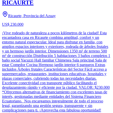
RICAURTE
Ricaurte, Provincia del Azuay
US$ 230.000
¡Vive rodeado de naturaleza a pocos kilómetros de la ciudad! Esta
encantadora casa en Ricaurte combina amplitud, confort y un
entorno natural espectacular. Ideal para disfrutar en familia, con
amplios espacios interiores y exteriores, rodeada de árboles frutales
y un hermoso jardín interior. Dimensiones 1350 m² de terreno 500
m² de construcción Distribución 5 habitaciones 3 baños completos 1
baño social Yacuzzi Hall familiar Chimenea Sala principal Sala de
estar Comedor Cocina Hermoso jardín interior 6 parqueos Extras
incluidos Árboles frutales Características del Sector Fácil acceso a
supermercados, restaurantes, instituciones educativas, hospitales y
plazas comerciales, cubriendo todas tus necesidades diarias.
Excelente conectividad con transporte público facilitando el
desplazamiento rápido y eficiente por la ciudad. VALOR: $230.000
*Ofrecemos alternativas de financiamiento con excelentes tasas de
interés, gestionadas mediante entidades del Sistema Financiero
Ecuatoriano. Nos encargamos integralmente de todo el proceso
legal, garantizando una gestión segura, transparente y sin
complicaciones para ti. ¡Aprovecha esta fabulosa oportunidad!