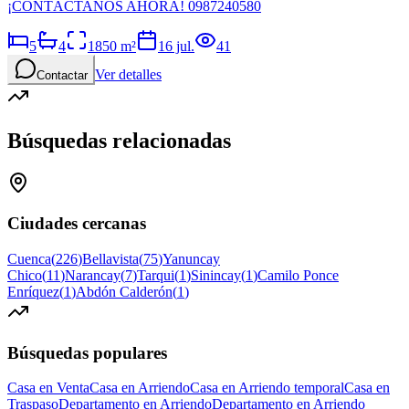
¡CONTÁCTANOS AHORA! 0987240580
5
4
1850
m²
16 jul.
41
Ver detalles
Contactar
Búsquedas relacionadas
Ciudades cercanas
Cuenca
(
226
)
Bellavista
(
75
)
Yanuncay
Chico
(
11
)
Narancay
(
7
)
Tarqui
(
1
)
Sinincay
(
1
)
Camilo Ponce
Enríquez
(
1
)
Abdón Calderón
(
1
)
Búsquedas populares
Casa en Venta
Casa en Arriendo
Casa en Arriendo temporal
Casa en
Traspaso
Departamento en Arriendo
Departamento en Arriendo