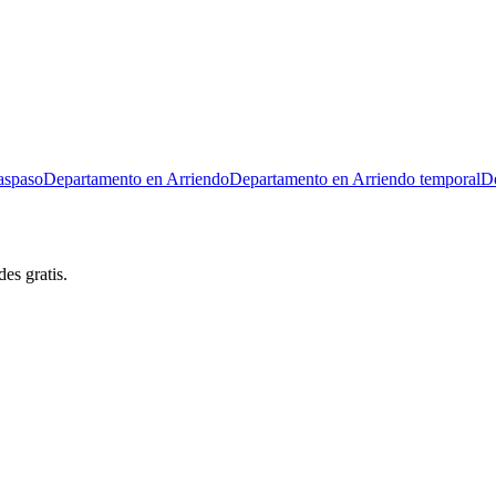
aspaso
Departamento en Arriendo
Departamento en Arriendo temporal
De
es gratis.