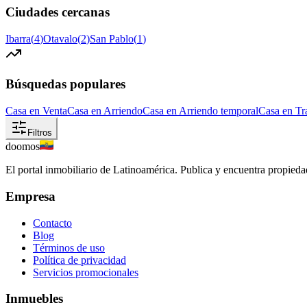
Ciudades cercanas
Ibarra
(
4
)
Otavalo
(
2
)
San Pablo
(
1
)
Búsquedas populares
Casa en Venta
Casa en Arriendo
Casa en Arriendo temporal
Casa en Tr
Filtros
doomos
El portal inmobiliario de Latinoamérica. Publica y encuentra propiedad
Empresa
Contacto
Blog
Términos de uso
Política de privacidad
Servicios promocionales
Inmuebles