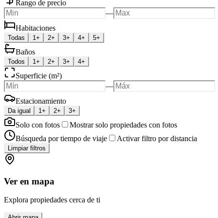
Rango de precio
—
Habitaciones
Todas
1+
2+
3+
4+
5+
Baños
Todos
1+
2+
3+
4+
Superficie (m²)
—
Estacionamiento
Da igual
1+
2+
3+
Solo con fotos
Mostrar solo propiedades con fotos
Búsqueda por tiempo de viaje
Activar filtro por distancia
Limpiar filtros
Ver en mapa
Explora propiedades cerca de ti
Abrir mapa