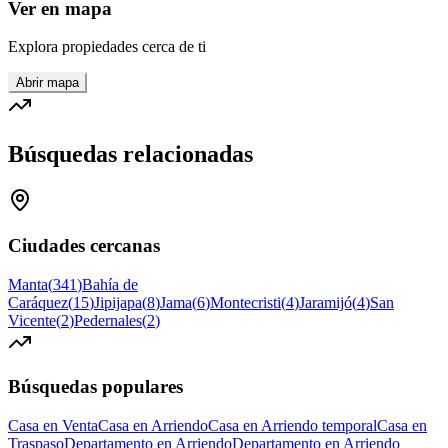
Ver en mapa
Explora propiedades cerca de ti
Abrir mapa
Búsquedas relacionadas
Ciudades cercanas
Manta
(
341
)
Bahía de
Caráquez
(
15
)
Jipijapa
(
8
)
Jama
(
6
)
Montecristi
(
4
)
Jaramijó
(
4
)
San
Vicente
(
2
)
Pedernales
(
2
)
Búsquedas populares
Casa en Venta
Casa en Arriendo
Casa en Arriendo temporal
Casa en
Traspaso
Departamento en Arriendo
Departamento en Arriendo