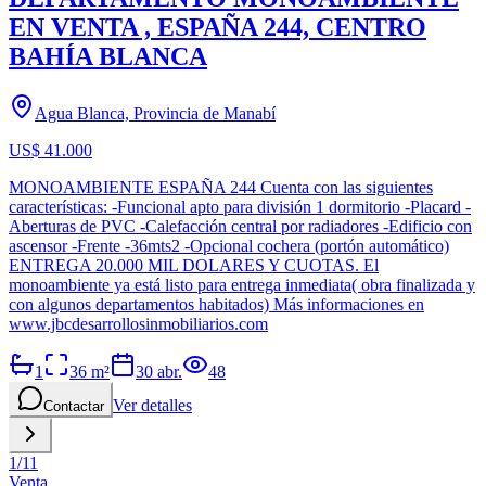
EN VENTA , ESPAÑA 244, CENTRO
BAHÍA BLANCA
Agua Blanca, Provincia de Manabí
US$ 41.000
MONOAMBIENTE ESPAÑA 244 Cuenta con las siguientes
características: -Funcional apto para división 1 dormitorio -Placard -
Aberturas de PVC -Calefacción central por radiadores -Edificio con
ascensor -Frente -36mts2 -Opcional cochera (portón automático)
ENTREGA 20.000 MIL DOLARES Y CUOTAS. El
monoambiente ya está listo para entrega inmediata( obra finalizada y
con algunos departamentos habitados) Más informaciones en
www.jbcdesarrollosinmobiliarios.com
1
36
m²
30 abr.
48
Ver detalles
Contactar
1
/
11
Venta