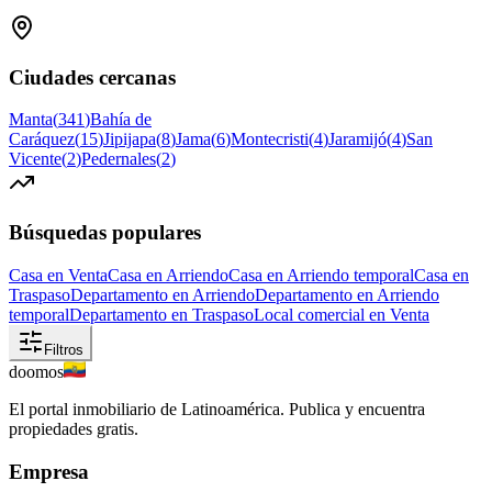
Ciudades cercanas
Manta
(
341
)
Bahía de
Caráquez
(
15
)
Jipijapa
(
8
)
Jama
(
6
)
Montecristi
(
4
)
Jaramijó
(
4
)
San
Vicente
(
2
)
Pedernales
(
2
)
Búsquedas populares
Casa en Venta
Casa en Arriendo
Casa en Arriendo temporal
Casa en
Traspaso
Departamento en Arriendo
Departamento en Arriendo
temporal
Departamento en Traspaso
Local comercial en Venta
Filtros
doomos
El portal inmobiliario de Latinoamérica. Publica y encuentra
propiedades gratis.
Empresa