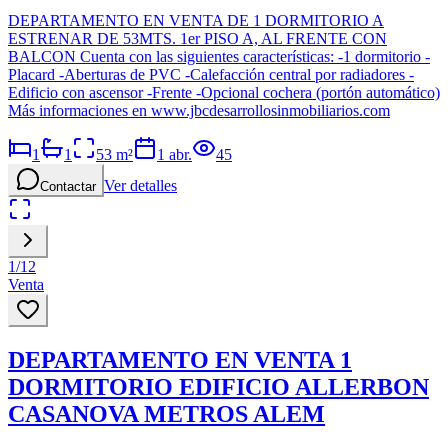
DEPARTAMENTO EN VENTA DE 1 DORMITORIO A
ESTRENAR DE 53MTS. 1er PISO A, AL FRENTE CON
BALCON Cuenta con las siguientes características: -1 dormitorio -
Placard -Aberturas de PVC -Calefacción central por radiadores -
Edificio con ascensor -Frente -Opcional cochera (portón automático)
Más informaciones en www.jbcdesarrollosinmobiliarios.com
1
1
53
m²
1 abr.
45
Ver detalles
Contactar
1
/
12
Venta
DEPARTAMENTO EN VENTA 1
DORMITORIO EDIFICIO ALLERBON
CASANOVA METROS ALEM