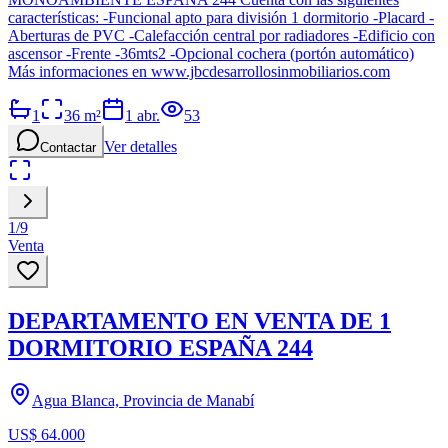
características: -Funcional apto para división 1 dormitorio -Placard -
Aberturas de PVC -Calefacción central por radiadores -Edificio con
ascensor -Frente -36mts2 -Opcional cochera (portón automático)
Más informaciones en www.jbcdesarrollosinmobiliarios.com
1
36
m²
1 abr.
53
Ver detalles
Contactar
1
/
9
Venta
DEPARTAMENTO EN VENTA DE 1
DORMITORIO ESPAÑA 244
Agua Blanca, Provincia de Manabí
US$ 64.000