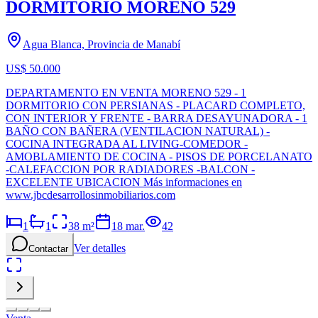
DORMITORIO MORENO 529
Agua Blanca, Provincia de Manabí
US$ 50.000
DEPARTAMENTO EN VENTA MORENO 529 - 1
DORMITORIO CON PERSIANAS - PLACARD COMPLETO,
CON INTERIOR Y FRENTE - BARRA DESAYUNADORA - 1
BAÑO CON BAÑERA (VENTILACION NATURAL) -
COCINA INTEGRADA AL LIVING-COMEDOR -
AMOBLAMIENTO DE COCINA - PISOS DE PORCELANATO
-CALEFACCION POR RADIADORES -BALCON -
EXCELENTE UBICACION Más informaciones en
www.jbcdesarrollosinmobiliarios.com
1
1
38
m²
18 mar.
42
Ver detalles
Contactar