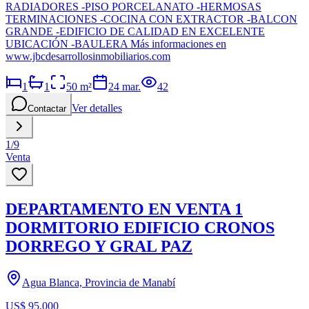
RADIADORES -PISO PORCELANATO -HERMOSAS
TERMINACIONES -COCINA CON EXTRACTOR -BALCON
GRANDE -EDIFICIO DE CALIDAD EN EXCELENTE
UBICACIÓN -BAULERA Más informaciones en
www.jbcdesarrollosinmobiliarios.com
1
1
50
m²
24 mar.
42
Ver detalles
Contactar
1
/
9
Venta
DEPARTAMENTO EN VENTA 1
DORMITORIO EDIFICIO CRONOS
DORREGO Y GRAL PAZ
Agua Blanca, Provincia de Manabí
US$ 95.000