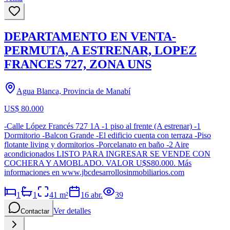
DEPARTAMENTO EN VENTA-
PERMUTA, A ESTRENAR, LOPEZ
FRANCES 727, ZONA UNS
Agua Blanca, Provincia de Manabí
US$ 80.000
-Calle López Francés 727 1A -1 piso al frente (A estrenar) -1
Dormitorio -Balcon Grande -El edificio cuenta con terraza -Piso
flotante living y dormitorios -Porcelanato en baño -2 Aire
acondicionados LISTO PARA INGRESAR SE VENDE CON
COCHERA Y AMOBLADO. VALOR U$S80.000. Más
informaciones en www.jbcdesarrollosinmobiliarios.com
1
1
41
m²
16 abr.
39
Ver detalles
Contactar