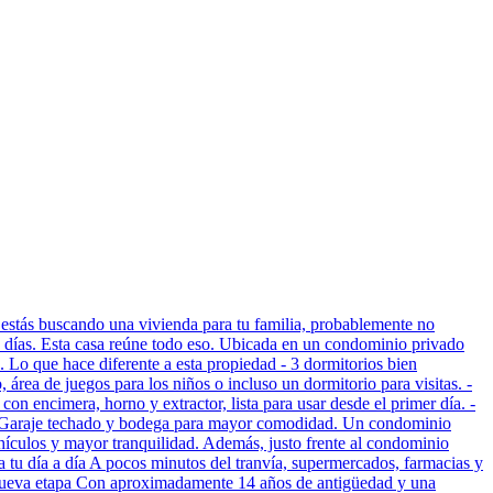
 estás buscando una vivienda para tu familia, probablemente no
os días. Esta casa reúne todo eso. Ubicada en un condominio privado
Lo que hace diferente a esta propiedad - 3 dormitorios bien
área de juegos para los niños o incluso un dormitorio para visitas. -
con encimera, horno y extractor, lista para usar desde el primer día. -
ma. - Garaje techado y bodega para mayor comodidad. Un condominio
hículos y mayor tranquilidad. Además, justo frente al condominio
a tu día a día A pocos minutos del tranvía, supermercados, farmacias y
na nueva etapa Con aproximadamente 14 años de antigüedad y una