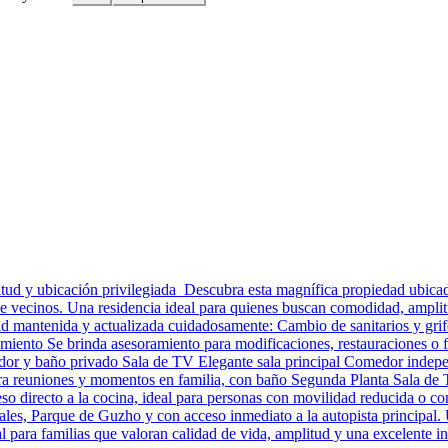
tud y ubicación privilegiada Descubra esta magnífica propiedad ubicad
de vecinos. Una residencia ideal para quienes buscan comodidad, amplit
 mantenida y actualizada cuidadosamente: Cambio de sanitarios y grif
namiento Se brinda asesoramiento para modificaciones, restauraciones o
tidor y baño privado Sala de TV Elegante sala principal Comedor indep
para reuniones y momentos en familia, con baño Segunda Planta Sala de
 directo a la cocina, ideal para personas con movilidad reducida o co
eales, Parque de Guzho y con acceso inmediato a la autopista principa
al para familias que valoran calidad de vida, amplitud y una excelente 