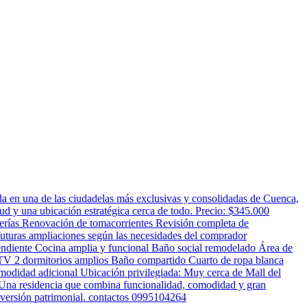
a en una de las ciudadelas más exclusivas y consolidadas de Cuenca,
ud y una ubicación estratégica cerca de todo. Precio: $345.000
erías Renovación de tomacorrientes Revisión completa de
 futuras ampliaciones según las necesidades del comprador
endiente Cocina amplia y funcional Baño social remodelado Área de
 TV 2 dormitorios amplios Baño compartido Cuarto de ropa blanca
modidad adicional Ubicación privilegiada: Muy cerca de Mall del
l. Una residencia que combina funcionalidad, comodidad y gran
inversión patrimonial. contactos 0995104264