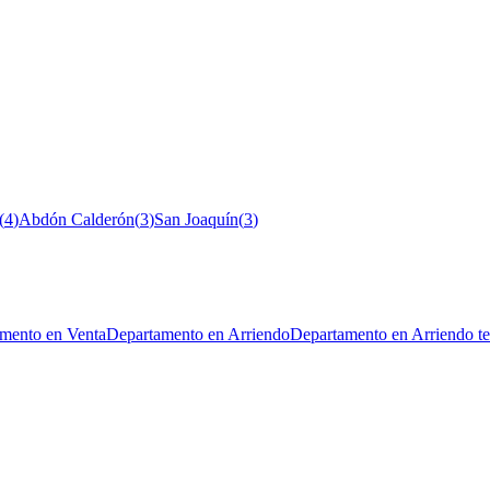
(
4
)
Abdón Calderón
(
3
)
San Joaquín
(
3
)
mento en Venta
Departamento en Arriendo
Departamento en Arriendo t