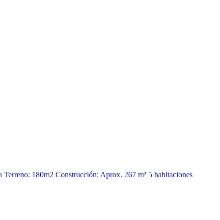
a Terreno: 180m2 Construcción: Aprox. 267 m² 5 habitaciones