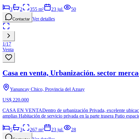
3
2
355
m²
23 jul.
50
Ver detalles
Contactar
1
/
17
Venta
Casa en venta, Urbanización. sector merca
Yanuncay Chico, Provincia del Azuay
US$ 220.000
CASA EN VENTADentro de urbanización Privada, excelente ubicación 
amplias Habitación de servicio privada en la parte trasera Patio espa
5
3
267
m²
23 jul.
28