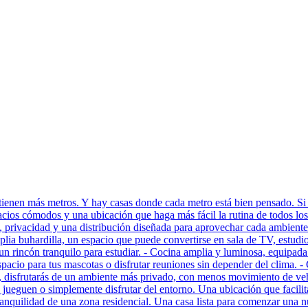
e tienen más metros. Y hay casas donde cada metro está bien pensado. Si
pacios cómodos y una ubicación que haga más fácil la rutina de todos l
rivacidad y una distribución diseñada para aprovechar cada ambiente. 
ia buhardilla, un espacio que puede convertirse en sala de TV, estudio, 
 un rincón tranquilo para estudiar. - Cocina amplia y luminosa, equipada 
n espacio para tus mascotas o disfrutar reuniones sin depender del cli
s, disfrutarás de un ambiente más privado, con menos movimiento de ve
 jueguen o simplemente disfrutar del entorno. Una ubicación que facilit
a tranquilidad de una zona residencial. Una casa lista para comenzar u