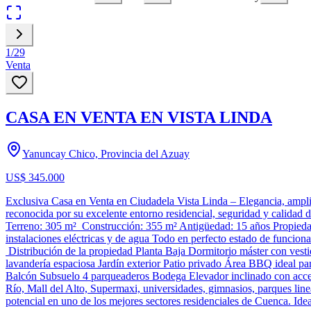
1
/
29
Venta
CASA EN VENTA EN VISTA LINDA
Yanuncay Chico, Provincia del Azuay
US$ 345.000
Exclusiva Casa en Venta en Ciudadela Vista Linda – Elegancia, ampli
reconocida por su excelente entorno residencial, seguridad y calidad 
Terreno: 305 m² Construcción: 355 m² Antigüedad: 15 años Propiedad
instalaciones eléctricas y de agua Todo en perfecto estado de funcio
Distribución de la propiedad Planta Baja Dormitorio máster con ves
lavandería espaciosa Jardín exterior Patio privado Área BBQ ideal 
Balcón Subsuelo 4 parqueaderos Bodega Elevador inclinado con acceso
Río, Mall del Alto, Supermaxi, universidades, gimnasios, parques lin
potencial en uno de los mejores sectores residenciales de Cuenca. Ide