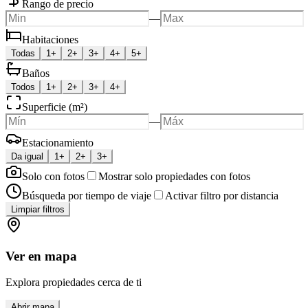
Rango de precio
—
Habitaciones
Todas
1+
2+
3+
4+
5+
Baños
Todos
1+
2+
3+
4+
Superficie (m²)
—
Estacionamiento
Da igual
1+
2+
3+
Solo con fotos
Mostrar solo propiedades con fotos
Búsqueda por tiempo de viaje
Activar filtro por distancia
Limpiar filtros
Ver en mapa
Explora propiedades cerca de ti
Abrir mapa