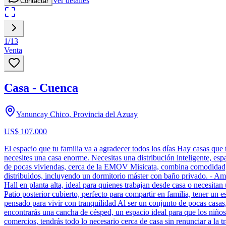
Ver detalles
Contactar
1
/
13
Venta
Casa - Cuenca
Yanuncay Chico, Provincia del Azuay
US$ 107.000
El espacio que tu familia va a agradecer todos los días Hay casas qu
necesites una casa enorme. Necesitas una distribución inteligente, es
de pocas viviendas, cerca de la EMOV Misicata, combina comodidad, p
distribuidos, incluyendo un dormitorio máster con baño privado. - Ampl
Hall en planta alta, ideal para quienes trabajan desde casa o necesitan
Patio posterior cubierto, perfecto para compartir en familia, tener u
pensado para vivir con tranquilidad Al ser un conjunto de pocas casa
encontrarás una cancha de césped, un espacio ideal para que los niños
comercios, tendrás todo lo necesario cerca de casa sin renunciar a l