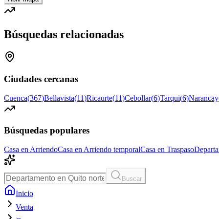
Búsquedas relacionadas
Ciudades cercanas
Cuenca
(
367
)
Bellavista
(
11
)
Ricaurte
(
11
)
Cebollar
(
6
)
Tarqui
(
6
)
Narancay
Búsquedas populares
Casa en Arriendo
Casa en Arriendo temporal
Casa en Traspaso
Departa
Buscar
Inicio
Venta