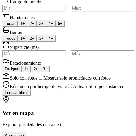
Rango de precio
—
Habitaciones
Todas
1+
2+
3+
4+
5+
Baños
Todos
1+
2+
3+
4+
Superficie (m²)
—
Estacionamiento
Da igual
1+
2+
3+
Solo con fotos
Mostrar solo propiedades con fotos
Búsqueda por tiempo de viaje
Activar filtro por distancia
Limpiar filtros
Ver en mapa
Explora propiedades cerca de ti
Abrir mapa