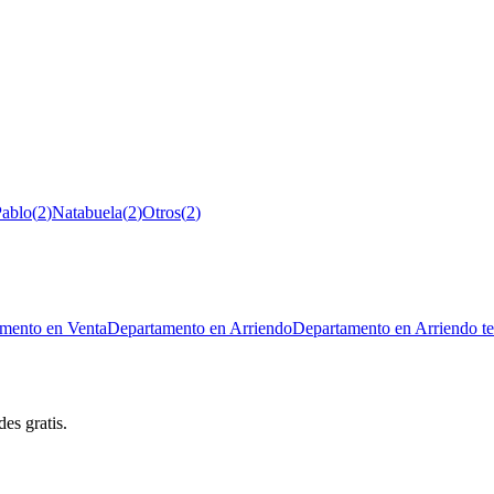
Pablo
(
2
)
Natabuela
(
2
)
Otros
(
2
)
mento en Venta
Departamento en Arriendo
Departamento en Arriendo t
es gratis.