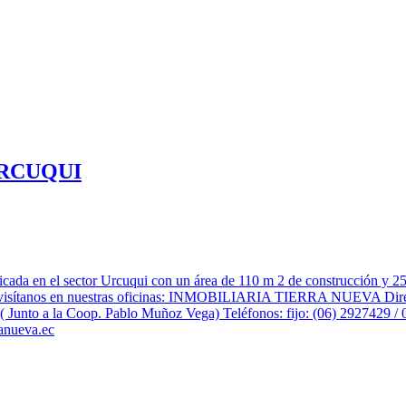
URCUQUI
ector Urcuqui con un área de 110 m 2 de construcción y 250 m 2 d
visítanos en nuestras oficinas: INMOBILIARIA TIERRA NUEVA Direcci
. ( Junto a la Coop. Pablo Muñoz Vega) Teléfonos: fijo: (06) 29274
anueva.ec