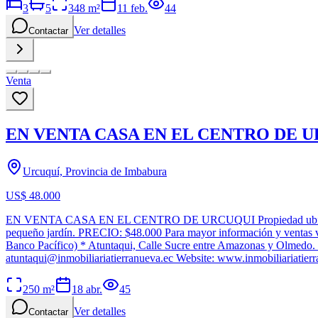
3
5
348
m²
11 feb.
44
Ver detalles
Contactar
Venta
EN VENTA CASA EN EL CENTRO DE 
Urcuquí, Provincia de Imbabura
US$ 48.000
EN VENTA CASA EN EL CENTRO DE URCUQUI Propiedad ubicada en el s
pequeño jardín. PRECIO: $48.000 Para mayor información y ventas 
Banco Pacífico) * Atuntaqui, Calle Sucre entre Amazonas y Olmedo
atuntaqui@inmobiliariatierranueva.ec
Website: www.inmobiliariatierr
250
m²
18 abr.
45
Ver detalles
Contactar