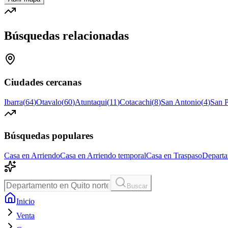
Búsquedas relacionadas
Ciudades cercanas
Ibarra
(
64
)
Otavalo
(
60
)
Atuntaqui
(
11
)
Cotacachi
(
8
)
San Antonio
(
4
)
San 
Búsquedas populares
Casa en Arriendo
Casa en Arriendo temporal
Casa en Traspaso
Departa
Buscar
Inicio
Venta