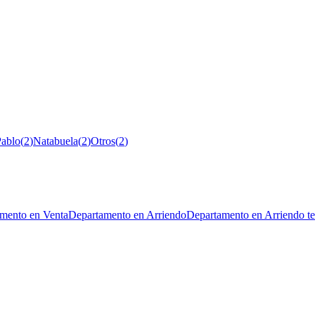
Pablo
(
2
)
Natabuela
(
2
)
Otros
(
2
)
mento en Venta
Departamento en Arriendo
Departamento en Arriendo t