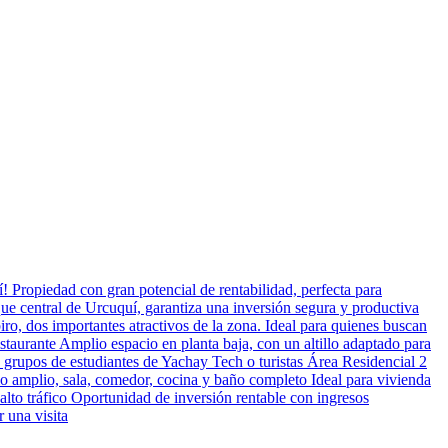
Propiedad con gran potencial de rentabilidad, perfecta para
rque central de Urcuquí, garantiza una inversión segura y productiva
ro, dos importantes atractivos de la zona. Ideal para quienes buscan
staurante Amplio espacio en planta baja, con un altillo adaptado para
 o grupos de estudiantes de Yachay Tech o turistas Área Residencial 2
o amplio, sala, comedor, cocina y baño completo Ideal para vivienda
alto tráfico Oportunidad de inversión rentable con ingresos
 una visita