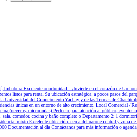
mbabura Excelente oportunidad – ¡Invierte en el corazón de Urcuquí! 
amentos listos para renta. Su ubicación estratégica, a pocos pasos del pa
de la Universidad del Conocimiento Yachay y de las Termas de Chachimbi
riencias únicas en un entorno de alto crecimiento. Local Comercial / Re
 cocina (neveras, microondas) Perfecto para atención al público, eventos
, sala, comedor, cocina y baño completo o Departamento 2: 1 dormitori
idencial mixto Excelente ubicación, cerca del parque central y zona de 
0000 Documentación al día Contáctanos para más información o agendar