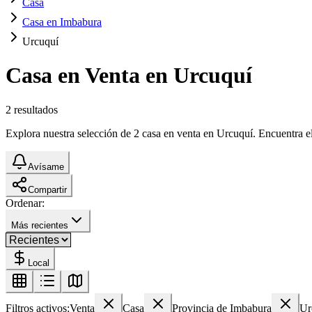
Casa
Casa en Imbabura
Urcuquí
Casa en Venta en Urcuquí
2
resultados
Explora nuestra selección de 2 casa en venta en Urcuquí. Encuentra el 
Avísame
Compartir
Ordenar:
Más recientes
Local
Filtros activos:
Venta
Casa
Provincia de Imbabura
Ur