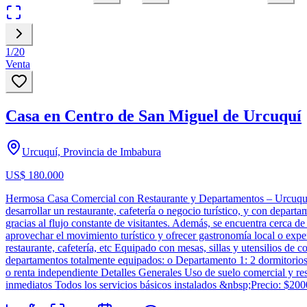
1
/
20
Venta
Casa en Centro de San Miguel de Urcuquí
Urcuquí, Provincia de Imbabura
US$ 180.000
Hermosa Casa Comercial con Restaurante y Departamentos – Urcuquí, I
desarrollar un restaurante, cafetería o negocio turístico, y con depart
gracias al flujo constante de visitantes. Además, se encuentra cerca 
aprovechar el movimiento turístico y ofrecer gastronomía local o expe
restaurante, cafetería, etc Equipado con mesas, sillas y utensilios de
departamentos totalmente equipados: o Departamento 1: 2 dormitorios
o renta independiente Detalles Generales Uso de suelo comercial y res
inmediatos Todos los servicios básicos instalados &nbsp;Precio: $20