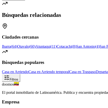
Búsquedas relacionadas
Ciudades cercanas
Ibarra
(
64
)
Otavalo
(
60
)
Atuntaqui
(
11
)
Cotacachi
(
8
)
San Antonio
(
4
)
San 
Búsquedas populares
Casa en Arriendo
Casa en Arriendo temporal
Casa en Traspaso
Departa
Filtros
doomos
El portal inmobiliario de Latinoamérica. Publica y encuentra propiedad
Empresa