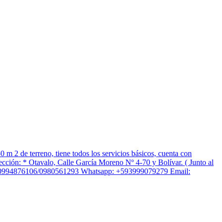
e terreno, tiene todos los servicios básicos, cuenta con
ón: * Otavalo, Calle García Moreno Nº 4-70 y Bolívar. ( Junto al
29 / 0994876106/0980561293 Whatsapp: +593999079279 Email: