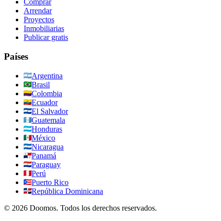
Comprar
Arrendar
Proyectos
Inmobiliarias
Publicar gratis
Países
Argentina
Brasil
Colombia
Ecuador
El Salvador
Guatemala
Honduras
México
Nicaragua
Panamá
Paraguay
Perú
Puerto Rico
República Dominicana
©
2026
Doomos.
Todos los derechos reservados
.