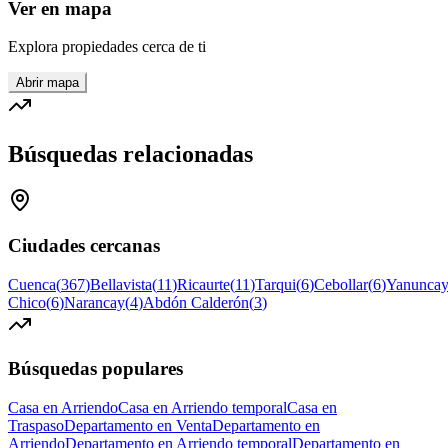
Ver en mapa
Explora propiedades cerca de ti
Abrir mapa
Búsquedas relacionadas
Ciudades cercanas
Cuenca
(
367
)
Bellavista
(
11
)
Ricaurte
(
11
)
Tarqui
(
6
)
Cebollar
(
6
)
Yanunca
Chico
(
6
)
Narancay
(
4
)
Abdón Calderón
(
3
)
Búsquedas populares
Casa en Arriendo
Casa en Arriendo temporal
Casa en
Traspaso
Departamento en Venta
Departamento en
Arriendo
Departamento en Arriendo temporal
Departamento en