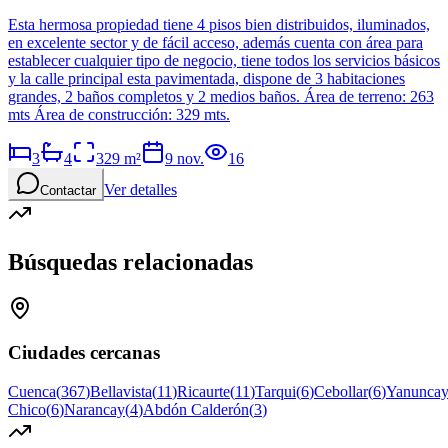
Esta hermosa propiedad tiene 4 pisos bien distribuidos, iluminados,
en excelente sector y de fácil acceso, además cuenta con área para
establecer cualquier tipo de negocio, tiene todos los servicios básicos
y la calle principal esta pavimentada, dispone de 3 habitaciones
grandes, 2 baños completos y 2 medios baños. Área de terreno: 263
mts Área de construcción: 329 mts.
3
4
329
m²
9 nov.
16
Ver detalles
Contactar
Búsquedas relacionadas
Ciudades cercanas
Cuenca
(
367
)
Bellavista
(
11
)
Ricaurte
(
11
)
Tarqui
(
6
)
Cebollar
(
6
)
Yanunca
Chico
(
6
)
Narancay
(
4
)
Abdón Calderón
(
3
)