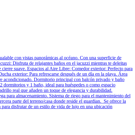
gualable con vistas panorámicas al océano. Con una superficie de
zzi: Disfruta de relajantes baños en el jacuzzi mientras te deleitas
 cierre suave. Espacios al Aire Libre: Comedor exterior: Perfecto para
. Ducha exterior: Para refrescarse después de un día en la playa. Área
aire acondicionado. Dormitorio principal con balcón privado y baño
2 dormitorios y 1 baño, ideal para huéspedes o como espacio
drillo real que añaden un toque de elegancia y durabilidad.
dega para almacenamiento. Sistema de riego para el mantenimiento del
rcera parte del terreno/casa donde reside el guardian. Se ofrece la
para disfrutar de un estilo de vida de lujo en una ubicación