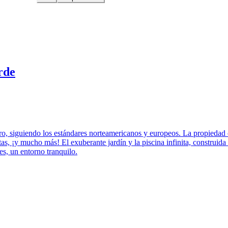
rde
o, siguiendo los estándares norteamericanos y europeos. La propiedad c
tas, ¡y mucho más! El exuberante jardín y la piscina infinita, construid
es, un entorno tranquilo.