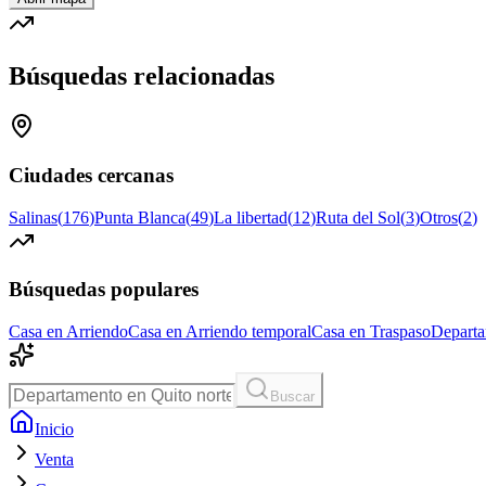
Búsquedas relacionadas
Ciudades cercanas
Salinas
(
176
)
Punta Blanca
(
49
)
La libertad
(
12
)
Ruta del Sol
(
3
)
Otros
(
2
)
Búsquedas populares
Casa en Arriendo
Casa en Arriendo temporal
Casa en Traspaso
Departa
Buscar
Inicio
Venta