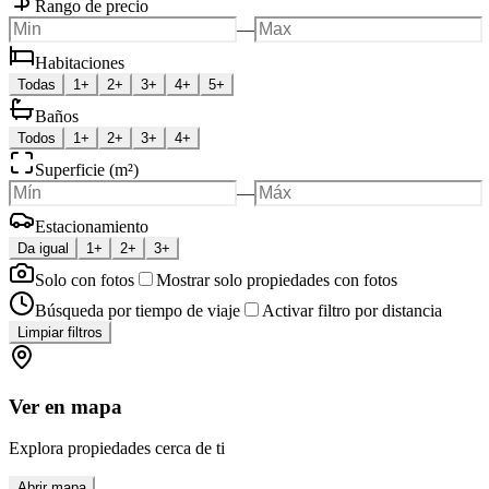
Rango de precio
—
Habitaciones
Todas
1+
2+
3+
4+
5+
Baños
Todos
1+
2+
3+
4+
Superficie (m²)
—
Estacionamiento
Da igual
1+
2+
3+
Solo con fotos
Mostrar solo propiedades con fotos
Búsqueda por tiempo de viaje
Activar filtro por distancia
Limpiar filtros
Ver en mapa
Explora propiedades cerca de ti
Abrir mapa