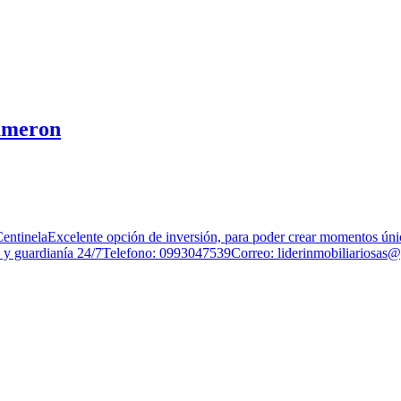
cameron
CentinelaExcelente opción de inversión, para poder crear momentos ún
a y guardianía 24/7Telefono: 0993047539Correo:
liderinmobiliariosas