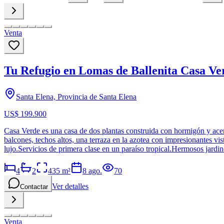
Venta
Tu Refugio en Lomas de Ballenita Casa Ve
Santa Elena, Provincia de Santa Elena
US$ 199.900
Casa Verde es una casa de dos plantas construida con hormigón y acer
balcones, techos altos, una terraza en la azotea con impresionantes vis
lujo.Servicios de primera clase en un paraíso tropical.Hermosos jardin
4
2
435
m²
8 ago.
70
Ver detalles
Contactar
Venta