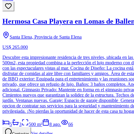
Hermosa Casa Playera en Lomas de Ballen
Santa Elena, Provincia de Santa Elena
US$ 265.000
Descubre esta impresionante residencia de tres niveles, ubicada en la
500m2, esta propiedad combina a la perfección el lujo moderno con deta
con las espectaculares vistas al mar. Cocina de Diseño: La cocina est
disfrutar de comidas al aire libre con familiares y amigos. Área de esta
de BBQ exterior: Equipada para el entretenimiento y las reuniones soc
privado, que ofrece un refugio de lujo. Baños: 3 baños completos. A
adicional. Gimnasio Privado: Mantente en forma en el gimnasio privado
Cimientos nuevos que garantizan la solidez de la estructura. Techos 
jardín. Ventanas nuevas. Garaje: Espacio de garaje disponible Generado
opcion de contratar sus servicios para la seguridad y mantenimiento d
privilegiada. ¡No pierdas la oportunidad de hacer de esta casa tu hoga
5
3
500
m²
8 ago.
66
Ver detalles
Contactar