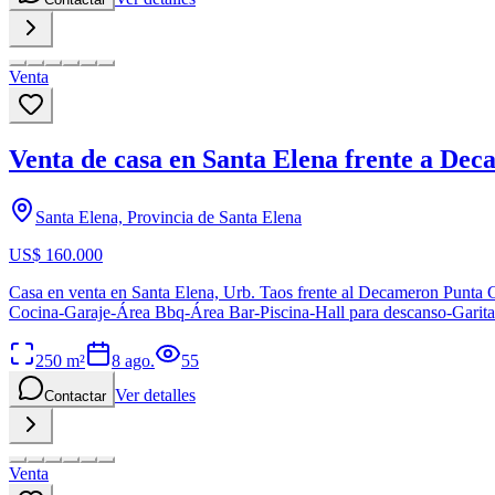
Venta
Venta de casa en Santa Elena frente a De
Santa Elena, Provincia de Santa Elena
US$ 160.000
Casa en venta en Santa Elena, Urb. Taos frente al Decameron Punta 
Cocina-Garaje-Área Bbq-Área Bar-Piscina-Hall para descanso-Garit
250
m²
8 ago.
55
Ver detalles
Contactar
Venta