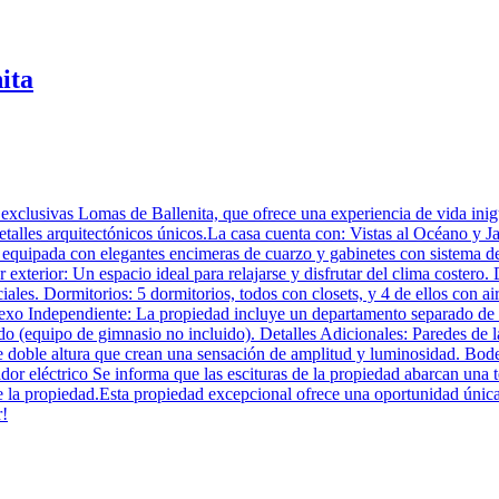
ita
s exclusivas Lomas de Ballenita, que ofrece una experiencia de vida ini
lles arquitectónicos únicos.La casa cuenta con: Vistas al Océano y Jacu
á equipada con elegantes encimeras de cuarzo y gabinetes con sistema de
r exterior: Un espacio ideal para relajarse y disfrutar del clima costero
iales. Dormitorios: 5 dormitorios, todos con closets, y 4 de ellos con 
nexo Independiente: La propiedad incluye un departamento separado de 
 (equipo de gimnasio no incluido). Detalles Adicionales: Paredes de la
de doble altura que crean una sensación de amplitud y luminosidad. Bo
r eléctrico Se informa que las escituras de la propiedad abarcan una te
e la propiedad.Esta propiedad excepcional ofrece una oportunidad única 
r!