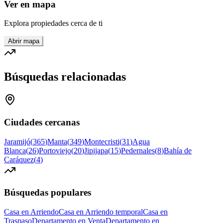
Ver en mapa
Explora propiedades cerca de ti
Abrir mapa
Búsquedas relacionadas
Ciudades cercanas
Jaramijó
(
365
)
Manta
(
349
)
Montecristi
(
31
)
Agua
Blanca
(
26
)
Portoviejo
(
20
)
Jipijapa
(
15
)
Pedernales
(
8
)
Bahía de
Caráquez
(
4
)
Búsquedas populares
Casa en Arriendo
Casa en Arriendo temporal
Casa en
Traspaso
Departamento en Venta
Departamento en