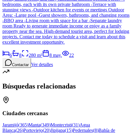
bedrooms, each with its own private bathroom -Terrace with
stunning views -Outdoor kitchen for events or meetings Outdoor
Area: -Large pool -Guest showers, bathrooms, and changing rooms
-BBQ area -Living room with space for a bar -Separate laundry
room Ready to generate immediate income or enjoy as a family
property near the sea. High-demand tourist area, perfect for lodging
projects. Contact me today to schedule a visit and learn about this
excellent investment opportunity.
6
8
280
m²
8 may.
22
Ver detalles
Contactar
Búsquedas relacionadas
Ciudades cercanas
Jaramijó
(
365
)
Manta
(
349
)
Montecristi
(
31
)
Agua
Blanca
(
26
)
Portoviejo
(
20
)
Jipijapa
(
15
)
Pedernales
(
8
)
Bahía de