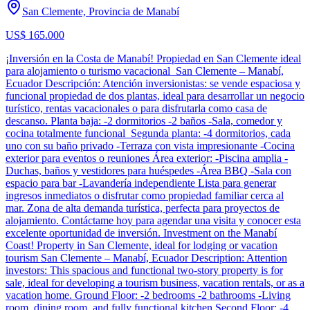
San Clemente, Provincia de Manabí
US$ 165.000
¡Inversión en la Costa de Manabí! Propiedad en San Clemente ideal
para alojamiento o turismo vacacional San Clemente – Manabí,
Ecuador Descripción: Atención inversionistas: se vende espaciosa y
funcional propiedad de dos plantas, ideal para desarrollar un negocio
turístico, rentas vacacionales o para disfrutarla como casa de
descanso. Planta baja: -2 dormitorios -2 baños -Sala, comedor y
cocina totalmente funcional Segunda planta: -4 dormitorios, cada
uno con su baño privado -Terraza con vista impresionante -Cocina
exterior para eventos o reuniones Área exterior: -Piscina amplia -
Duchas, baños y vestidores para huéspedes -Área BBQ -Sala con
espacio para bar -Lavandería independiente Lista para generar
ingresos inmediatos o disfrutar como propiedad familiar cerca al
mar. Zona de alta demanda turística, perfecta para proyectos de
alojamiento. Contáctame hoy para agendar una visita y conocer esta
excelente oportunidad de inversión. Investment on the Manabí
Coast! Property in San Clemente, ideal for lodging or vacation
tourism San Clemente – Manabí, Ecuador Description: Attention
investors: This spacious and functional two-story property is for
sale, ideal for developing a tourism business, vacation rentals, or as a
vacation home. Ground Floor: -2 bedrooms -2 bathrooms -Living
room, dining room, and fully functional kitchen Second Floor: -4