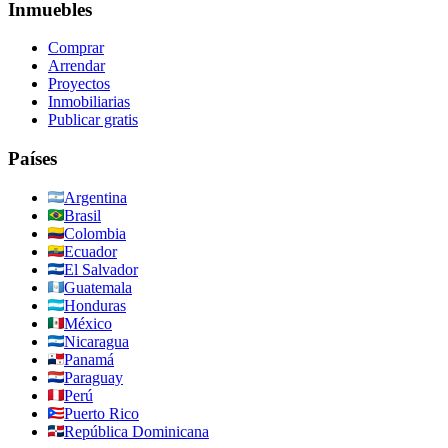
Inmuebles
Comprar
Arrendar
Proyectos
Inmobiliarias
Publicar gratis
Países
Argentina
Brasil
Colombia
Ecuador
El Salvador
Guatemala
Honduras
México
Nicaragua
Panamá
Paraguay
Perú
Puerto Rico
República Dominicana