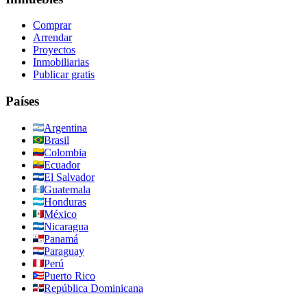
Comprar
Arrendar
Proyectos
Inmobiliarias
Publicar gratis
Países
Argentina
Brasil
Colombia
Ecuador
El Salvador
Guatemala
Honduras
México
Nicaragua
Panamá
Paraguay
Perú
Puerto Rico
República Dominicana