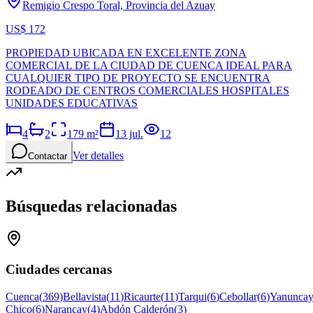
Remigio Crespo Toral, Provincia del Azuay
US$ 172
PROPIEDAD UBICADA EN EXCELENTE ZONA
COMERCIAL DE LA CIUDAD DE CUENCA IDEAL PARA
CUALQUIER TIPO DE PROYECTO SE ENCUENTRA
RODEADO DE CENTROS COMERCIALES HOSPITALES
UNIDADES EDUCATIVAS
4
2
179
m²
13 jul.
12
Ver detalles
Contactar
Búsquedas relacionadas
Ciudades cercanas
Cuenca
(
369
)
Bellavista
(
11
)
Ricaurte
(
11
)
Tarqui
(
6
)
Cebollar
(
6
)
Yanunca
Chico
(
6
)
Narancay
(
4
)
Abdón Calderón
(
3
)