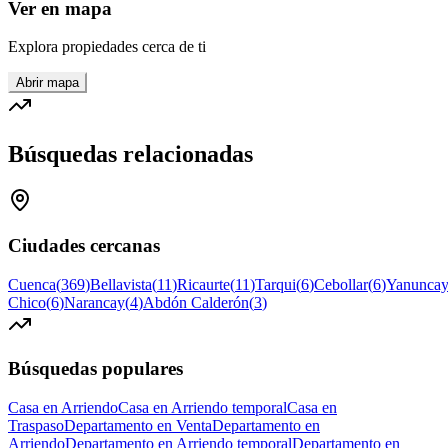
Ver en mapa
Explora propiedades cerca de ti
Abrir mapa
Búsquedas relacionadas
Ciudades cercanas
Cuenca
(
369
)
Bellavista
(
11
)
Ricaurte
(
11
)
Tarqui
(
6
)
Cebollar
(
6
)
Yanunca
Chico
(
6
)
Narancay
(
4
)
Abdón Calderón
(
3
)
Búsquedas populares
Casa en Arriendo
Casa en Arriendo temporal
Casa en
Traspaso
Departamento en Venta
Departamento en
Arriendo
Departamento en Arriendo temporal
Departamento en