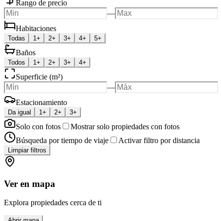
Rango de precio
—
Habitaciones
Todas
1+
2+
3+
4+
5+
Baños
Todos
1+
2+
3+
4+
Superficie (m²)
—
Estacionamiento
Da igual
1+
2+
3+
Solo con fotos
Mostrar solo propiedades con fotos
Búsqueda por tiempo de viaje
Activar filtro por distancia
Limpiar filtros
Ver en mapa
Explora propiedades cerca de ti
Abrir mapa