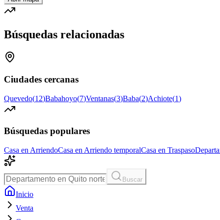
Búsquedas relacionadas
Ciudades cercanas
Quevedo
(
12
)
Babahoyo
(
7
)
Ventanas
(
3
)
Baba
(
2
)
Achiote
(
1
)
Búsquedas populares
Casa en Arriendo
Casa en Arriendo temporal
Casa en Traspaso
Departa
Buscar
Inicio
Venta