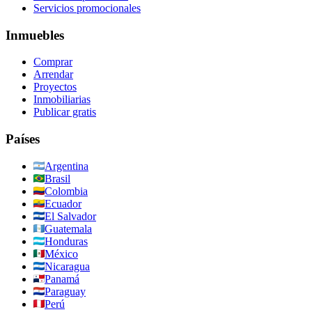
Servicios promocionales
Inmuebles
Comprar
Arrendar
Proyectos
Inmobiliarias
Publicar gratis
Países
Argentina
Brasil
Colombia
Ecuador
El Salvador
Guatemala
Honduras
México
Nicaragua
Panamá
Paraguay
Perú