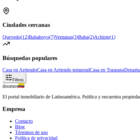
Ciudades cercanas
Quevedo
(
12
)
Babahoyo
(
7
)
Ventanas
(
3
)
Baba
(
2
)
Achiote
(
1
)
Búsquedas populares
Casa en Arriendo
Casa en Arriendo temporal
Casa en Traspaso
Departa
Filtros
doomos
El portal inmobiliario de Latinoamérica. Publica y encuentra propiedad
Empresa
Contacto
Blog
Términos de uso
Política de privacidad