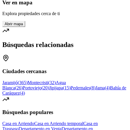
Ver en mapa
Explora propiedades cerca de ti
Abrir mapa
Búsquedas relacionadas
Ciudades cercanas
Jaramijó
(
365
)
Montecristi
(
32
)
Agua
Blanca
(
26
)
Portoviejo
(
20
)
Jipijapa
(
15
)
Pedernales
(
8
)
Jama
(
4
)
Bahía de
Caráquez
(
4
)
Búsquedas populares
Casa en Arriendo
Casa en Arriendo temporal
Casa en
Traspaso
Departamento en Venta
Departamento en