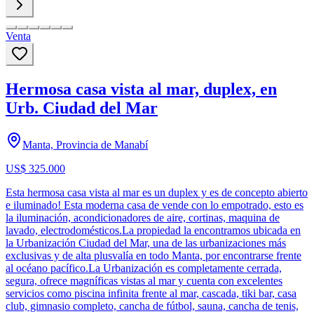
Venta
Hermosa casa vista al mar, duplex, en
Urb. Ciudad del Mar
Manta, Provincia de Manabí
US$ 325.000
Esta hermosa casa vista al mar es un duplex y es de concepto abierto
e iluminado! Esta moderna casa de vende con lo empotrado, esto es
la iluminación, acondicionadores de aire, cortinas, maquina de
lavado, electrodomésticos.La propiedad la encontramos ubicada en
la Urbanización Ciudad del Mar, una de las urbanizaciones más
exclusivas y de alta plusvalía en todo Manta, por encontrarse frente
al océano pacífico.La Urbanización es completamente cerrada,
segura, ofrece magníficas vistas al mar y cuenta con excelentes
servicios como piscina infinita frente al mar, cascada, tiki bar, casa
club, gimnasio completo, cancha de fútbol, sauna, cancha de tenis,