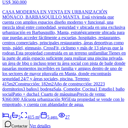
US$ 360.000
CASA MODERNA EN VENTA EN URBANIZACIÓN
MÓNACO, BARBASQUILLO MANTA Está vivienda que
cuenta con amplios espacios diseño moderno y funcional, una
mezcla ideal entre comodidad, seguridad y ubicada en una exclusiva
urbanización en Barbasquillo, Manta, estratégicamente ubicada para
que puedas acceder fácilmente a escuelas, hospitales, restaurantes,
centros comerciales, principales restaurantes, áreas deportivas como
tenis, pádel, gimnasio, CrossFit, ciclismo y más de 13 playas que la
rodean.Esta propiedad construida en un terreno unifamiliar.Tienes en
la parte de atrás espacio suficiente para realizar una piscina privada,
un área de bbq o incluso tener tu área social con pista de baile donde
pasarías momentos increíbles en familia y amigos dentro de uno de
los sectores de mayor plusvalía en Manta, donde encontrarás
seguridad 24/7 y áreas sociales, piscina. Terreno:
415m2Construcción: 182m2Año de construcción: 20223
dormitorios3 baños1 bodegaSala, Comedor, Cocina1 Estudio1 baño
socialPatio + ducha1 Cuarto de máquinasPrecio de venta:
$360.000 Alícuota urbanización $95Esta propiedad se vende con lo
empotrado, y cuenta con ablandador de agua.
4
5
415
m²
5 ago.
27
Ver detalles
Contactar