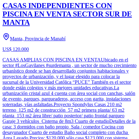
CASAS INDEPENDIENTES CON
PISCINA EN VENTA SECTOR SUR DE
MANTA
Manta, Provincia de Manabí
US$ 120.000
CASAS AMPLIAS CON PISCINA EN VENTAUbicado en el
sector #LosGavilanes #surdemanta , un sector de mucho crecimiento
urbanístico donde se han desarrollado conjuntos habitacionales y
proyectos de urbanización, y el lugar elegido para colocar la
sucursal de la Universidad Católica “PUCE” También es el sector
donde están colegios y más mejores unidades educativas.La
urbanización cristal azul 4 cuenta con área social con canchas, salón
de evento, parques, parqueaderos, acceso con garita, instalaciones
soterradas, vías asfaltadas.Proyecto Spondylus Casas 210 m2
terreno 125 m2 de construcción 57 m2 primera planta/ 63 m2
planta 153 m2 área libre/ patio posterior/ patio frontal parqueo
Garaje 3 vehículos Cisterna de 8m3 Cuarto de estudioDetalles de la
casa: 3 dormidos con baño propio Sala / comedor Cocina con
desayunador Cuarto de estudio Baño social completo con ducha
Área Lavado Precios: $120.000 sólo casa $123.000 con sistema