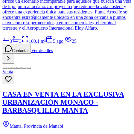
ofrece un escenario incomparable para aquellos que buscan una vida
de lujo junto al océano.Un proyecto que redefine la vida costera y
ofrece una experiencia única para sus residentes. Punta Arrecife se
encuentra estratégicamente ubicado en una zona cercana a puntos
clave como; supermercados, centros comerciales, el terminal
terrestre y el Aeropuerto Internacional Eloy Alfaro.
3
3
100.1
m²
5 ago.
25
Ver detalles
Contactar
Venta
CASA EN VENTA EN LA EXCLUSIVA
URBANIZACIÓN MONACO -
BARBASQUILLO MANTA
Manta, Provincia de Manabí