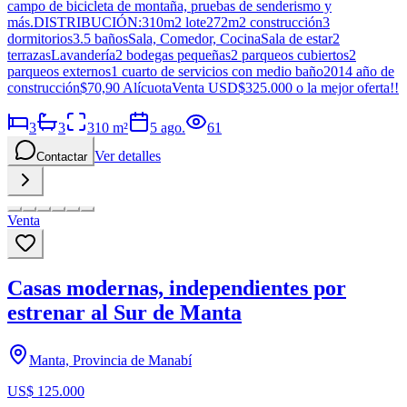
campo de bicicleta de montaña, pruebas de senderismo y
más.DISTRIBUCIÓN:310m2 lote272m2 construcción3
dormitorios3.5 bañosSala, Comedor, CocinaSala de estar2
terrazasLavandería2 bodegas pequeñas2 parqueos cubiertos2
parqueos externos1 cuarto de servicios con medio baño2014 año de
construcción$70,90 AlícuotaVenta USD$325.000 o la mejor oferta!!
3
3
310
m²
5 ago.
61
Ver detalles
Contactar
Venta
Casas modernas, independientes por
estrenar al Sur de Manta
Manta, Provincia de Manabí
US$ 125.000