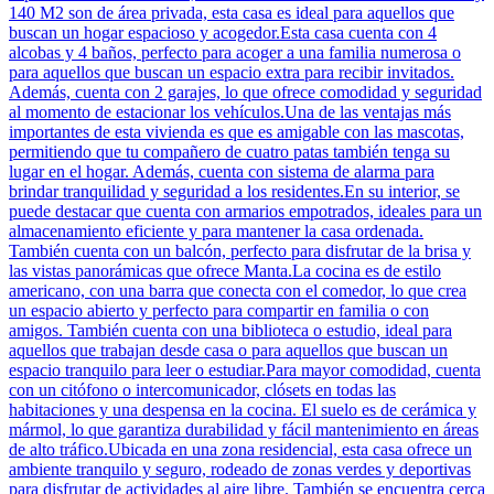
140 M2 son de área privada, esta casa es ideal para aquellos que
buscan un hogar espacioso y acogedor.Esta casa cuenta con 4
alcobas y 4 baños, perfecto para acoger a una familia numerosa o
para aquellos que buscan un espacio extra para recibir invitados.
Además, cuenta con 2 garajes, lo que ofrece comodidad y seguridad
al momento de estacionar los vehículos.Una de las ventajas más
importantes de esta vivienda es que es amigable con las mascotas,
permitiendo que tu compañero de cuatro patas también tenga su
lugar en el hogar. Además, cuenta con sistema de alarma para
brindar tranquilidad y seguridad a los residentes.En su interior, se
puede destacar que cuenta con armarios empotrados, ideales para un
almacenamiento eficiente y para mantener la casa ordenada.
También cuenta con un balcón, perfecto para disfrutar de la brisa y
las vistas panorámicas que ofrece Manta.La cocina es de estilo
americano, con una barra que conecta con el comedor, lo que crea
un espacio abierto y perfecto para compartir en familia o con
amigos. También cuenta con una biblioteca o estudio, ideal para
aquellos que trabajan desde casa o para aquellos que buscan un
espacio tranquilo para leer o estudiar.Para mayor comodidad, cuenta
con un citófono o intercomunicador, clósets en todas las
habitaciones y una despensa en la cocina. El suelo es de cerámica y
mármol, lo que garantiza durabilidad y fácil mantenimiento en áreas
de alto tráfico.Ubicada en una zona residencial, esta casa ofrece un
ambiente tranquilo y seguro, rodeado de zonas verdes y deportivas
para disfrutar de actividades al aire libre. También se encuentra cerca