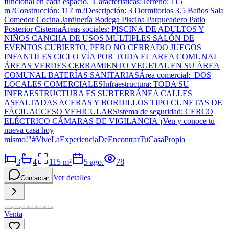
funcional en cada espacio. Características:Terreno: 115
m2Construcción: 117 m2Descripción: 3 Dormitorios 3.5 Baños Sala
Comedor Cocina Jardinería Bodega Piscina Parqueadero Patio
Posterior CisternaÁreas sociales: PISCINA DE ADULTOS Y
NIÑOS CANCHA DE USOS MÚLTIPLES SALÓN DE
EVENTOS CUBIERTO, PERO NO CERRADO JUEGOS
INFANTILES CICLO VÍA POR TODA EL AREA COMUNAL
ÁREAS VERDES CERRAMIENTO VEGETAL EN SU ÁREA
COMUNAL BATERÍAS SANITARIASÁrea comercial: DOS
LOCALES COMERCIALESInfraestructura: TODA SU
INFRAESTRUCTURA ES SUBTERRÁNEA CALLES
ASFALTADAS ACERAS Y BORDILLOS TIPO CUNETAS DE
FÁCIL ACCESO VEHICULARSistema de seguridad: CERCO
ELÉCTRICO CÁMARAS DE VIGILANCIA ¡Ven y conoce tu
nueva casa hoy
mismo!"#ViveLaExperienciaDeEncontrarTuCasaPropia
3
4
115
m²
5 ago.
78
Ver detalles
Contactar
Venta