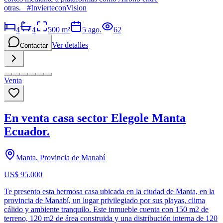
otras. #InvierteconVision
4
4
500
m²
5 ago.
62
Ver detalles
Contactar
Venta
En venta casa sector Elegole Manta
Ecuador.
Manta, Provincia de Manabí
US$ 95.000
Te presento esta hermosa casa ubicada en la ciudad de Manta, en la
provincia de Manabí, un lugar privilegiado por sus playas, clima
cálido y ambiente tranquilo. Este inmueble cuenta con 150 m2 de
terreno, 120 m2 de área construida y una distribución interna de 120