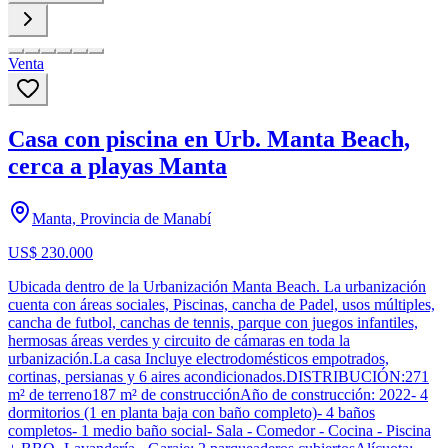
Venta
Casa con piscina en Urb. Manta Beach,
cerca a playas Manta
Manta, Provincia de Manabí
US$ 230.000
Ubicada dentro de la Urbanización Manta Beach. La urbanización
cuenta con áreas sociales, Piscinas, cancha de Padel, usos múltiples,
cancha de futbol, canchas de tennis, parque con juegos infantiles,
hermosas áreas verdes y circuito de cámaras en toda la
urbanización.La casa Incluye electrodomésticos empotrados,
cortinas, persianas y 6 aires acondicionados.DISTRIBUCIÓN:271
m² de terreno187 m² de construcciónAño de construcción: 2022- 4
dormitorios (1 en planta baja con baño completo)- 4 baños
completos- 1 medio baño social- Sala - Comedor - Cocina - Piscina