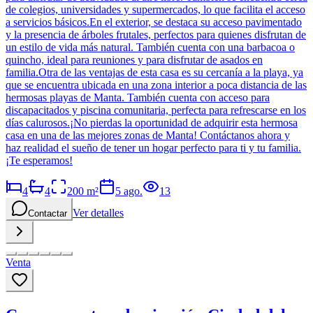
de colegios, universidades y supermercados, lo que facilita el acceso
a servicios básicos.En el exterior, se destaca su acceso pavimentado
y la presencia de árboles frutales, perfectos para quienes disfrutan de
un estilo de vida más natural. También cuenta con una barbacoa o
quincho, ideal para reuniones y para disfrutar de asados en
familia.Otra de las ventajas de esta casa es su cercanía a la playa, ya
que se encuentra ubicada en una zona interior a poca distancia de las
hermosas playas de Manta. También cuenta con acceso para
discapacitados y piscina comunitaria, perfecta para refrescarse en los
días calurosos.¡No pierdas la oportunidad de adquirir esta hermosa
casa en una de las mejores zonas de Manta! Contáctanos ahora y
haz realidad el sueño de tener un hogar perfecto para ti y tu familia.
¡Te esperamos!
4
4
200
m²
5 ago.
13
Ver detalles
Contactar
Venta