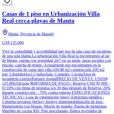
Casas de 1 piso en Urbanización Villa
Real cerca playas de Manta
Manta, Provincia de Manabí
US$ 135.000
Vive la comodidad y accesibilidad que nos da una casa sin escaleras,
de una sola planta.La urbanización Villa Real la encontramos al sur
de Manta, cuenta con seguridad 24/7 en su garita, áreas sociales con
piscina, cancha de tennis. Actualmente nos encontramos en la
construcción de casas tipo villa.109.88 m2 construcción 200 m2
lote 3 dormitorios3.5 bañosSala, Comedor, CocinaÁrea de
lavandería exteriorParqueo frontalPRECIO DE VENTA: USDS$
135.000Alícuota $60FORMA DE PAGO:- Reserva USD $5,000 -
El 10% con firma de promesa wn 30 días después de Reserva- 20%
durante construcción. - 70% contra entrega ESPECIFICACIONES
TÉCNICAS:- Losa de cimentación (piso)- Estructura metálica -
Cubierta novalosa (techo)- Incluye impermeabilización de losa -
Mampostería con bloque- Mesón de granito- Puerta de melamina-
Muebles de cocina RH- Piso porcelanato- Baños revestidos de