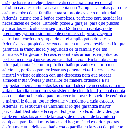
m2 que ha sido inteligentemente diseñada para aprovechar al
máximo cada espacio.La casa cuenta con 3 amplias alcobas para que
cada miembro de la familia tenga su propio espacio e intimidad.
Además, cuenta con 2 baños completos, perfectos para atender las
necesidades de todos. También posee 2 garajes, para que puedas
aparcar tus vehículos con seguridad.Si tienes mascotas, no te
preocupes, ya que este inmueble permite su ingreso y seguro
disfrutarán corriendo y jugando en el amplio patio de la casa.
Además, esta propiedad se encuentra en una zona residencial lo que
garantiza la tranquilidad y seguridad de tu familia y de tus
animales.Al ingresar a la casa, encontrarás armarios empotrados
perfectamente organizados en cada habitación. En la habitación
principal, contarás con un práctico baño privado y un armario
adicional, perfecto para ordenar tus pertenencias. La cocina es
integral y viene equipada con una despensa para que puedas
almacenar tus víveres y utensilios de manera ordenada.Esta
propiedad cuenta con todas las comodidades que necesitas para una
vida en familia, como lo es su sistema de electricidad, el cual cuenta
con una alarma incluida para proteger tu hogar. El suelo de cerámica
y mármol le dan un toque elegante y moderno a cada espacio.
Además, su estructura es unifamiliar lo que garantiza mayor
privacidad.Disfruta de la capacidad para instalación de video por
cable en todas las áreas de la casa y de una zona de lavandería
equipada para facilitar tus tareas del hogar. En el exterior, podrás
disfrutar de una deliciosa barbacoa o parrilla en la zona de quincho