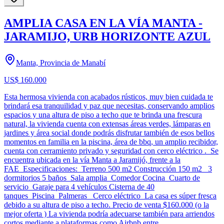
AMPLIA CASA EN LA VÍA MANTA -
JARAMIJO, URB HORIZONTE AZUL
Manta, Provincia de Manabí
US$ 160.000
Esta hermosa vivienda con acabados rústicos, muy bien cuidada te
brindará esa tranquilidad y paz que necesitas, conservando amplios
espacios y una altura de piso a techo que te brinda una frescura
natural, la vivienda cuenta con extensas áreas verdes, lámparas en
jardines y área social donde podrás disfrutar también de esos bellos
momentos en familia en la piscina, área de bbq, un amplio recibidor,
cuenta con cerramiento privado y seguridad con cerco eléctrico . Se
encuentra ubicada en la vía Manta a Jaramijó, frente a la
FAE Especificaciones: Terreno 500 m2 Construcción 150 m2 3
dormitorios 5 baños Sala amplia Comedor Cocina Cuarto de
servicio Garaje para 4 vehículos Cisterna de 40
tanques Piscina Palmeras Cerco eléctrico La casa es súper fresca
debido a su altura de piso a techo. Precio de venta $160.000 (o la
mejor oferta ) La vivienda podría adecuarse también para arriendos
cortos mediante a plataformas como Airbnb entre