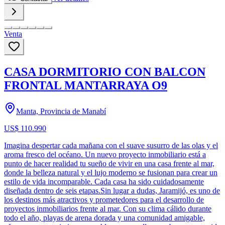
Venta
CASA DORMITORIO CON BALCON
FRONTAL MANTARRAYA O9
Manta, Provincia de Manabí
US$ 110.990
Imagina despertar cada mañana con el suave susurro de las olas y el
aroma fresco del océano. Un nuevo proyecto inmobiliario está a
punto de hacer realidad tu sueño de vivir en una casa frente al mar,
donde la belleza natural y el lujo moderno se fusionan para crear un
estilo de vida incomparable. Cada casa ha sido cuidadosamente
diseñada dentro de seis etapas.Sin lugar a dudas, Jaramijó, es uno de
los destinos más atractivos y prometedores para el desarrollo de
proyectos inmobiliarios frente al mar. Con su clima cálido durante
todo el año, playas de arena dorada y una comunidad amigable,