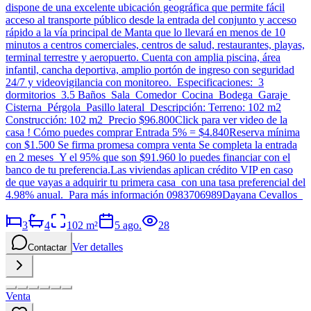
dispone de una excelente ubicación geográfica que permite fácil
acceso al transporte público desde la entrada del conjunto y acceso
rápido a la vía principal de Manta que lo llevará en menos de 10
minutos a centros comerciales, centros de salud, restaurantes, playas,
terminal terrestre y aeropuerto. Cuenta con amplia piscina, área
infantil, cancha deportiva, amplio portón de ingreso con seguridad
24/7 y videovigilancia con monitoreo. Especificaciones: 3
dormitorios 3.5 Baños Sala Comedor Cocina Bodega Garaje
Cisterna Pérgola Pasillo lateral Descripción: Terreno: 102 m2
Construcción: 102 m2 Precio $96.800Click para ver video de la
casa ! Cómo puedes comprar Entrada 5% = $4.840Reserva mínima
con $1.500 Se firma promesa compra venta Se completa la entrada
en 2 meses Y el 95% que son $91.960 lo puedes financiar con el
banco de tu preferencia.Las viviendas aplican crédito VIP en caso
de que vayas a adquirir tu primera casa con una tasa preferencial del
4.98% anual. Para más información 0983706989Dayana Cevallos
3
4
102
m²
5 ago.
28
Ver detalles
Contactar
Venta