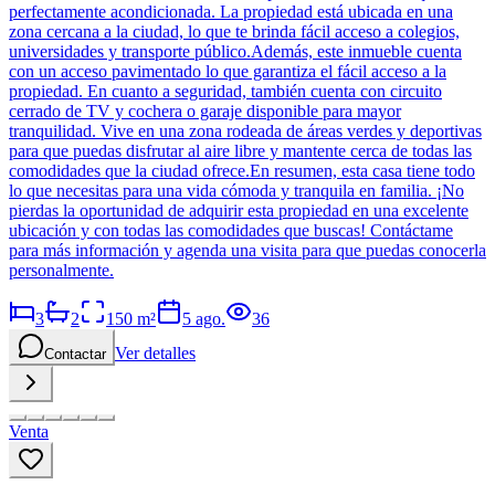
perfectamente acondicionada. La propiedad está ubicada en una
zona cercana a la ciudad, lo que te brinda fácil acceso a colegios,
universidades y transporte público.Además, este inmueble cuenta
con un acceso pavimentado lo que garantiza el fácil acceso a la
propiedad. En cuanto a seguridad, también cuenta con circuito
cerrado de TV y cochera o garaje disponible para mayor
tranquilidad. Vive en una zona rodeada de áreas verdes y deportivas
para que puedas disfrutar al aire libre y mantente cerca de todas las
comodidades que la ciudad ofrece.En resumen, esta casa tiene todo
lo que necesitas para una vida cómoda y tranquila en familia. ¡No
pierdas la oportunidad de adquirir esta propiedad en una excelente
ubicación y con todas las comodidades que buscas! Contáctame
para más información y agenda una visita para que puedas conocerla
personalmente.
3
2
150
m²
5 ago.
36
Ver detalles
Contactar
Venta