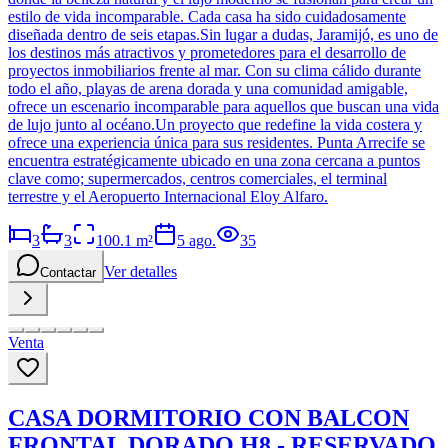
estilo de vida incomparable. Cada casa ha sido cuidadosamente
diseñada dentro de seis etapas.Sin lugar a dudas, Jaramijó, es uno de
los destinos más atractivos y prometedores para el desarrollo de
proyectos inmobiliarios frente al mar. Con su clima cálido durante
todo el año, playas de arena dorada y una comunidad amigable,
ofrece un escenario incomparable para aquellos que buscan una vida
de lujo junto al océano.Un proyecto que redefine la vida costera y
ofrece una experiencia única para sus residentes. Punta Arrecife se
encuentra estratégicamente ubicado en una zona cercana a puntos
clave como; supermercados, centros comerciales, el terminal
terrestre y el Aeropuerto Internacional Eloy Alfaro.
3
3
100.1
m²
5 ago.
35
Ver detalles
Contactar
Venta
CASA DORMITORIO CON BALCON
FRONTAL DORADO H8 - RESERVADO