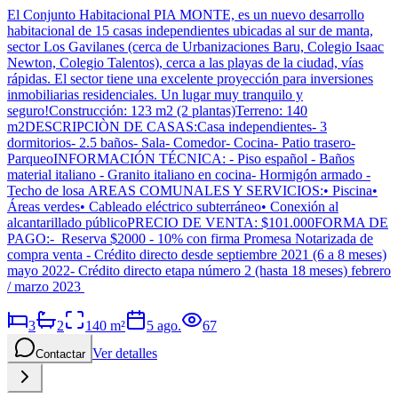
El Conjunto Habitacional PIA MONTE, es un nuevo desarrollo
habitacional de 15 casas independientes ubicadas al sur de manta,
sector Los Gavilanes (cerca de Urbanizaciones Baru, Colegio Isaac
Newton, Colegio Talentos), cerca a las playas de la ciudad, vías
rápidas. El sector tiene una excelente proyección para inversiones
inmobiliarias residenciales. Un lugar muy tranquilo y
seguro!Construcción: 123 m2 (2 plantas)Terreno: 140
m2DESCRIPCIÒN DE CASAS:Casa independientes- 3
dormitorios- 2.5 baños- Sala- Comedor- Cocina- Patio trasero-
ParqueoINFORMACIÓN TÉCNICA: - Piso español - Baños
material italiano - Granito italiano en cocina- Hormigón armado -
Techo de losa AREAS COMUNALES Y SERVICIOS:• Piscina•
Áreas verdes• Cableado eléctrico subterráneo• Conexión al
alcantarillado públicoPRECIO DE VENTA: $101.000FORMA DE
PAGO:- Reserva $2000 - 10% con firma Promesa Notarizada de
compra venta - Crédito directo desde septiembre 2021 (6 a 8 meses)
mayo 2022- Crédito directo etapa número 2 (hasta 18 meses) febrero
/ marzo 2023
3
2
140
m²
5 ago.
67
Ver detalles
Contactar