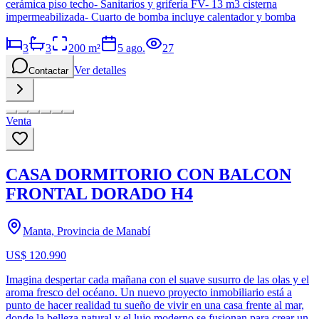
cerámica piso techo- Sanitarios y grifería FV- 13 m3 cisterna
impermeabilizada- Cuarto de bomba incluye calentador y bomba
3
3
200
m²
5 ago.
27
Ver detalles
Contactar
Venta
CASA DORMITORIO CON BALCON
FRONTAL DORADO H4
Manta, Provincia de Manabí
US$ 120.990
Imagina despertar cada mañana con el suave susurro de las olas y el
aroma fresco del océano. Un nuevo proyecto inmobiliario está a
punto de hacer realidad tu sueño de vivir en una casa frente al mar,
donde la belleza natural y el lujo moderno se fusionan para crear un