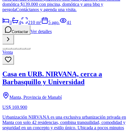
domótica $139.000 con piscina, domótica y area bbq y
pergolaContáctanos y agenda una visita.
3
4
210
m²
5 ago.
41
Ver detalles
Contactar
Venta
Casa en URB. NIRVANA, cerca a
Barbasquillo y Universidad
Manta, Provincia de Manabí
US$ 169.900
Urbanización NIRVANA es una exclusiva urbanización privada en
Manta con solo 42 residencias, combina tranquilidad, comodidad y
seguridad en un concepto y estilo único. Ubicada a pocos minutos