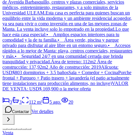
de Avenida Barbasquillo, centros y plazas comerciales, servicios
médicos, entretenimiento, restaurantes, y a solo minutos de la
Universidad ULEAM.Esta casa es perfecta para quienes buscan un
equilibrio entre la vida moderna y un ambiente residencial acogedor,
ya sea para vivir o como inversión en una de las mejores zonas de
Manta. La venta incluye solo lo empotrado en la propiedad.Lo que
hace esta casa especial:• Amplios espacios interiores para tu
comodidad y la de tu familia.• Área verde, piscina y parque
privado para disfrutar al aire libre en un entorno seguro.• Accesos
rápidos a lo mejor de Manta: playa, centros comerciales, restaurantes
y más.• Seguridad 24/7 en una comunidad cerrada que brinda
tranquilidad y privacidad.Área de terreno: 112m2 Área de
construcción: 137,92m2 Año de construcción: 2019Alícuota:
USD$803 dormitorios + 3.5 bañosSala + Comedor + CocinaPorche
frontal + Parqueo + Patio trasero + lavandería (el patio actualmente
tiene instalaciones para producción alimentos, no incluye)VALOR
DE VENTA: USD$ 169,900 o la mejor oferta
3
3
112
m²
5 ago.
20
Ver detalles
Contactar
Venta