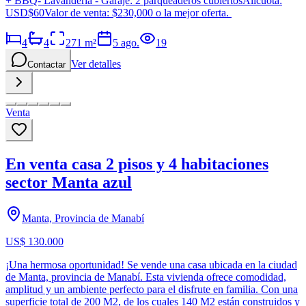
+ BBQ- Lavandería - Garaje: 2 parqueaderos cubiertosAlícuota:
USD$60Valor de venta: $230,000 o la mejor oferta.
4
4
271
m²
5 ago.
19
Ver detalles
Contactar
Venta
En venta casa 2 pisos y 4 habitaciones
sector Manta azul
Manta, Provincia de Manabí
US$ 130.000
¡Una hermosa oportunidad! Se vende una casa ubicada en la ciudad
de Manta, provincia de Manabí. Esta vivienda ofrece comodidad,
amplitud y un ambiente perfecto para el disfrute en familia. Con una
superficie total de 200 M2, de los cuales 140 M2 están construidos y