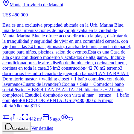
Manta, Provincia de Manabí
US$ 480.000
Esta es una exclusiva propiedad ubicada en la Urb. Marina Blue,
una de las urbanizaciones de mayor plusvalía en la ciudad de
Manta. Marina Blue te ofrece acceso diracto a la playa, disfrutar de
la tranquilidad y seguridad de vivir en una comunidad cerrada, con
vigilancia las 24 horas, gimnasio, cancha de tennis, cancha de padel,
parque para niños, piscinas, salón de eventos.Esta es una Casa de
alta gama con diseño moderno y acabados de alta gama.- Incluye
acondicionadores de aire, diseño de iluminación, cocina encimera,
cortinas en toda la casa.254m2 construcción442,70 m2 terreno3
dormitorios1 estudio1 cuarto de juego 4,5 bañosPLANTA BAJA:1
Dormitorio master + walking closet + 1 baño completo con doble
lavamanosCuarto de lavanderíaCocina + Sala + Comedor1 baño
socialPiscina + BBQPLANTA ALTA:2 Habitaciones + 2 baños
completos1 Estudio1 dormitorio con vista al mar + terraza + 1 baño
completoPRECIO DE VENTA: USD$480,000 o la mejor
ofertaAlícuota $113
4
4
442
m²
5 ago.
73
Ver detalles
Contactar