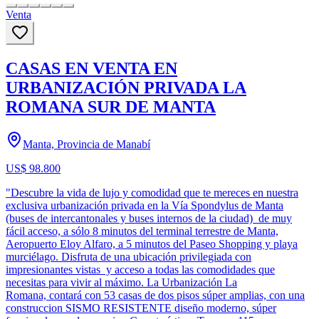
Venta
CASAS EN VENTA EN
URBANIZACIÓN PRIVADA LA
ROMANA SUR DE MANTA
Manta, Provincia de Manabí
US$ 98.800
"Descubre la vida de lujo y comodidad que te mereces en nuestra
exclusiva urbanización privada en la Vía Spondylus de Manta
(buses de intercantonales y buses internos de la ciudad) de muy
fácil acceso, a sólo 8 minutos del terminal terrestre de Manta,
Aeropuerto Eloy Alfaro, a 5 minutos del Paseo Shopping y playa
murciélago. Disfruta de una ubicación privilegiada con
impresionantes vistas y acceso a todas las comodidades que
necesitas para vivir al máximo. La Urbanización La
Romana, contará con 53 casas de dos pisos súper amplias, con una
construccion SISMO RESISTENTE diseño moderno, súper