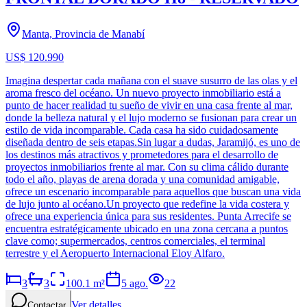
Manta, Provincia de Manabí
US$ 120.990
Imagina despertar cada mañana con el suave susurro de las olas y el
aroma fresco del océano. Un nuevo proyecto inmobiliario está a
punto de hacer realidad tu sueño de vivir en una casa frente al mar,
donde la belleza natural y el lujo moderno se fusionan para crear un
estilo de vida incomparable. Cada casa ha sido cuidadosamente
diseñada dentro de seis etapas.Sin lugar a dudas, Jaramijó, es uno de
los destinos más atractivos y prometedores para el desarrollo de
proyectos inmobiliarios frente al mar. Con su clima cálido durante
todo el año, playas de arena dorada y una comunidad amigable,
ofrece un escenario incomparable para aquellos que buscan una vida
de lujo junto al océano.Un proyecto que redefine la vida costera y
ofrece una experiencia única para sus residentes. Punta Arrecife se
encuentra estratégicamente ubicado en una zona cercana a puntos
clave como; supermercados, centros comerciales, el terminal
terrestre y el Aeropuerto Internacional Eloy Alfaro.
3
3
100.1
m²
5 ago.
22
Ver detalles
Contactar