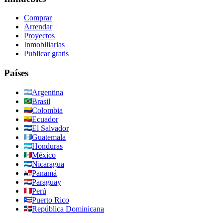
Comprar
Arrendar
Proyectos
Inmobiliarias
Publicar gratis
Países
Argentina
Brasil
Colombia
Ecuador
El Salvador
Guatemala
Honduras
México
Nicaragua
Panamá
Paraguay
Perú
Puerto Rico
República Dominicana