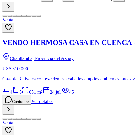
Venta
VENDO HERMOSA CASA EN CUENCA
Chaullamba, Provincia del Azuay
US$ 310.000
Casa de 3 niveles con excelentes acabados amplios ambientes, areas v
4
5
651
m²
24 jul.
45
Ver detalles
Contactar
Venta