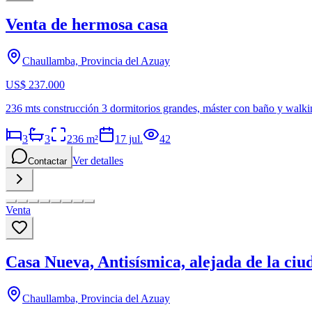
Venta de hermosa casa
Chaullamba, Provincia del Azuay
US$ 237.000
236 mts construcción 3 dormitorios grandes, máster con baño y walkin
3
3
236
m²
17 jul.
42
Ver detalles
Contactar
Venta
Casa Nueva, Antisísmica, alejada de la ciu
Chaullamba, Provincia del Azuay