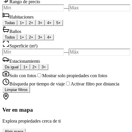
Rango de precio
—
Habitaciones
Todas
1+
2+
3+
4+
5+
Baños
Todos
1+
2+
3+
4+
Superficie (m²)
—
Estacionamiento
Da igual
1+
2+
3+
Solo con fotos
Mostrar solo propiedades con fotos
Búsqueda por tiempo de viaje
Activar filtro por distancia
Limpiar filtros
Ver en mapa
Explora propiedades cerca de ti
Abrir mapa