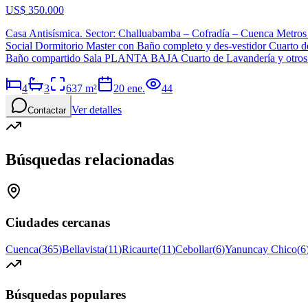
US$ 350.000
Casa Antisísmica. Sector: Challuabamba – Cofradía – Cuenca Metr
Social Dormitorio Master con Baño completo y des-vestidor Cuarto 
Baño compartido Sala PLANTA BAJA Cuarto de Lavandería y otros usos
4
3
637
m²
20 ene.
44
Ver detalles
Contactar
Búsquedas relacionadas
Ciudades cercanas
Cuenca
(
365
)
Bellavista
(
11
)
Ricaurte
(
11
)
Cebollar
(
6
)
Yanuncay Chico
(
6
Búsquedas populares