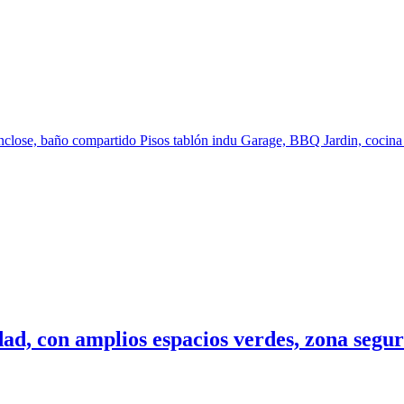
close, baño compartido Pisos tablón indu Garage, BBQ Jardin, cocina t
dad, con amplios espacios verdes, zona segur