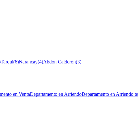
)
Tarqui
(
6
)
Narancay
(
4
)
Abdón Calderón
(
3
)
mento en Venta
Departamento en Arriendo
Departamento en Arriendo t