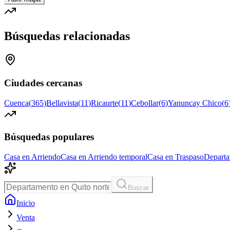
Búsquedas relacionadas
Ciudades cercanas
Cuenca
(
365
)
Bellavista
(
11
)
Ricaurte
(
11
)
Cebollar
(
6
)
Yanuncay Chico
(
6
Búsquedas populares
Casa en Arriendo
Casa en Arriendo temporal
Casa en Traspaso
Departa
Buscar
Inicio
Venta