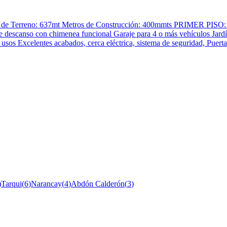
os de Terreno: 637mt Metros de Construcción: 400mmts PRIMER PISO
de descanso con chimenea funcional Garaje para 4 o más vehículos Ja
 Excelentes acabados, cerca eléctrica, sistema de seguridad, Puerta 
)
Tarqui
(
6
)
Narancay
(
4
)
Abdón Calderón
(
3
)