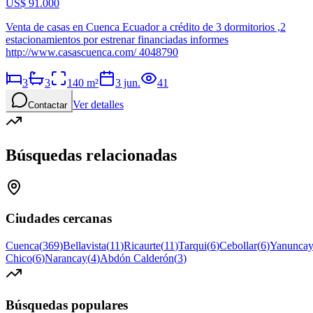
US$ 91.000
Venta de casas en Cuenca Ecuador a crédito de 3 dormitorios ,2
estacionamientos por estrenar financiadas informes
http://www.casascuenca.com/ 4048790
3
3
140
m²
3 jun.
41
Ver detalles
Contactar
Búsquedas relacionadas
Ciudades cercanas
Cuenca
(
369
)
Bellavista
(
11
)
Ricaurte
(
11
)
Tarqui
(
6
)
Cebollar
(
6
)
Yanunca
Chico
(
6
)
Narancay
(
4
)
Abdón Calderón
(
3
)
Búsquedas populares