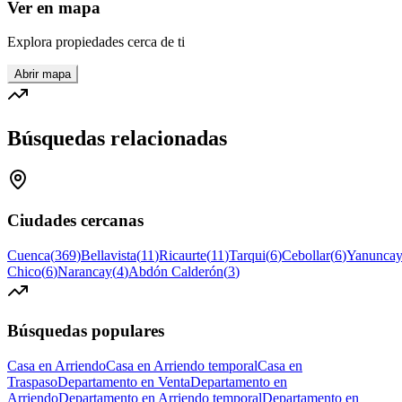
Ver en mapa
Explora propiedades cerca de ti
Abrir mapa
Búsquedas relacionadas
Ciudades cercanas
Cuenca
(
369
)
Bellavista
(
11
)
Ricaurte
(
11
)
Tarqui
(
6
)
Cebollar
(
6
)
Yanunca
Chico
(
6
)
Narancay
(
4
)
Abdón Calderón
(
3
)
Búsquedas populares
Casa en Arriendo
Casa en Arriendo temporal
Casa en
Traspaso
Departamento en Venta
Departamento en
Arriendo
Departamento en Arriendo temporal
Departamento en