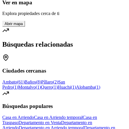
Ver en mapa
Explora propiedades cerca de ti
Abrir mapa
Búsquedas relacionadas
Ciudades cercanas
Ambato
(
61
)
Baños
(
8
)
Píllaro
(
2
)
San
Pedro
(
1
)
Montalvo
(
1
)
Quero
(
1
)
Huachi
(
1
)
Alobamba
(
1
)
Búsquedas populares
Casa en Arriendo
Casa en Arriendo temporal
Casa en
Traspaso
Departamento en Venta
Departamento en
Arriendo
Departamento en Arriendo temporal
Departamento en