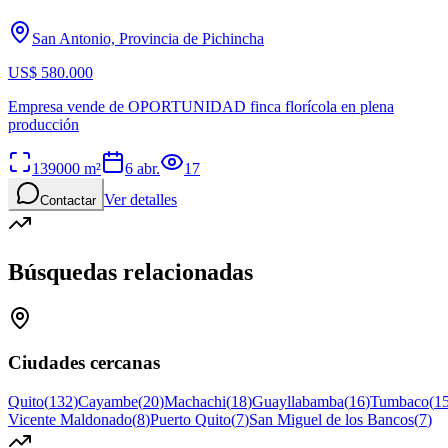
San Antonio, Provincia de Pichincha
US$ 580.000
Empresa vende de OPORTUNIDAD finca florícola en plena
producción
139000
m²
6 abr.
17
Ver detalles
Contactar
Búsquedas relacionadas
Ciudades cercanas
Quito
(
132
)
Cayambe
(
20
)
Machachi
(
18
)
Guayllabamba
(
16
)
Tumbaco
(
1
Vicente Maldonado
(
8
)
Puerto Quito
(
7
)
San Miguel de los Bancos
(
7
)