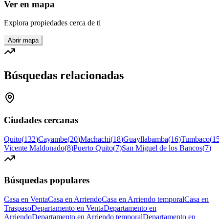
Ver en mapa
Explora propiedades cerca de ti
Abrir mapa
Búsquedas relacionadas
Ciudades cercanas
Quito
(
132
)
Cayambe
(
20
)
Machachi
(
18
)
Guayllabamba
(
16
)
Tumbaco
(
1
Vicente Maldonado
(
8
)
Puerto Quito
(
7
)
San Miguel de los Bancos
(
7
)
Búsquedas populares
Casa en Venta
Casa en Arriendo
Casa en Arriendo temporal
Casa en
Traspaso
Departamento en Venta
Departamento en
Arriendo
Departamento en Arriendo temporal
Departamento en