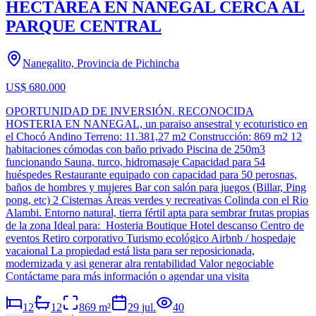
HECTÁREA EN NANEGAL CERCA AL
PARQUE CENTRAL
Nanegalito, Provincia de Pichincha
US$ 680.000
OPORTUNIDAD DE INVERSIÓN. RECONOCIDA
HOSTERIA EN NANEGAL, un paraiso ansestral y ecoturistico en
el Chocó Andino Terreno: 11.381,27 m2 Construcción: 869 m2 12
habitaciones cómodas con baño privado Piscina de 250m3
funcionando Sauna, turco, hidromasaje Capacidad para 54
huéspedes Restaurante equipado con capacidad para 50 perosnas,
baños de hombres y mujeres Bar con salón para juegos (Billar, Ping
pong, etc) 2 Cisternas Áreas verdes y recreativas Colinda con el Rio
Alambi. Entorno natural, tierra fértil apta para sembrar frutas propias
de la zona Ideal para: Hosteria Boutique Hotel descanso Centro de
eventos Retiro corporativo Turismo ecológico Airbnb / hospedaje
vacaional La propiedad está lista para ser reposicionada,
modernizada y asi generar alra rentabilidad Valor negociable
Contáctame para más información o agendar una visita
12
12
869
m²
29 jul.
40