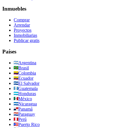
Inmuebles
Comprar
Arrendar
Proyectos
Inmobiliarias
Publicar gratis
Países
Argentina
Brasil
Colombia
Ecuador
El Salvador
Guatemala
Honduras
México
Nicaragua
Panamá
Paraguay
Perú
Puerto Rico