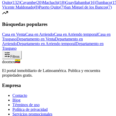
Quito
(
132
)
Cayambe
(
20
)
Machachi
(
18
)
Guayllabamba
(
16
)
Tumbaco
(
1
Vicente Maldonado
(
8
)
Puerto Quito
(
7
)
San Miguel de los Bancos
(
7
)
Búsquedas populares
Casa en Venta
Casa en Arriendo
Casa en Arriendo temporal
Casa en
Traspaso
Departamento en Venta
Departamento en
Arriendo
Departamento en Arriendo temporal
Departamento en
Traspaso
Filtros
doomos
El portal inmobiliario de Latinoamérica. Publica y encuentra
propiedades gratis.
Empresa
Contacto
Blog
Términos de uso
Política de privacidad
Servicios promocionales