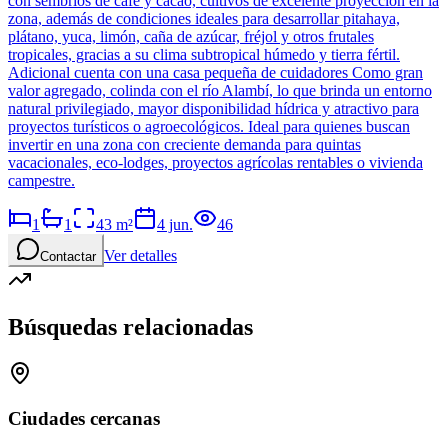
con sembríos de café y cacao, cultivos de excelente proyección en la
zona, además de condiciones ideales para desarrollar pitahaya,
plátano, yuca, limón, caña de azúcar, fréjol y otros frutales
tropicales, gracias a su clima subtropical húmedo y tierra fértil.
Adicional cuenta con una casa pequeña de cuidadores Como gran
valor agregado, colinda con el río Alambí, lo que brinda un entorno
natural privilegiado, mayor disponibilidad hídrica y atractivo para
proyectos turísticos o agroecológicos. Ideal para quienes buscan
invertir en una zona con creciente demanda para quintas
vacacionales, eco-lodges, proyectos agrícolas rentables o vivienda
campestre.
1
1
43
m²
4 jun.
46
Ver detalles
Contactar
Búsquedas relacionadas
Ciudades cercanas