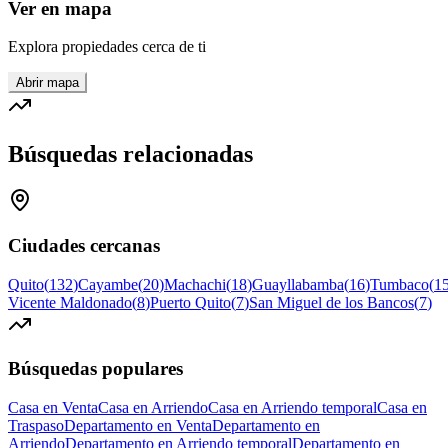
Ver en mapa
Explora propiedades cerca de ti
Abrir mapa
Búsquedas relacionadas
Ciudades cercanas
Quito
(
132
)
Cayambe
(
20
)
Machachi
(
18
)
Guayllabamba
(
16
)
Tumbaco
(
1
Vicente Maldonado
(
8
)
Puerto Quito
(
7
)
San Miguel de los Bancos
(
7
)
Búsquedas populares
Casa en Venta
Casa en Arriendo
Casa en Arriendo temporal
Casa en
Traspaso
Departamento en Venta
Departamento en
Arriendo
Departamento en Arriendo temporal
Departamento en