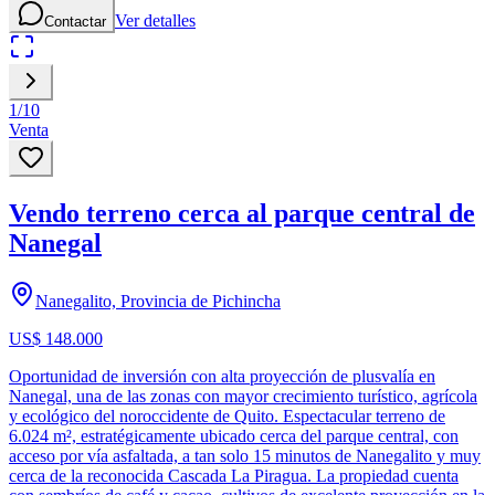
Ver detalles
Contactar
1
/
10
Venta
Vendo terreno cerca al parque central de
Nanegal
Nanegalito, Provincia de Pichincha
US$ 148.000
Oportunidad de inversión con alta proyección de plusvalía en
Nanegal, una de las zonas con mayor crecimiento turístico, agrícola
y ecológico del noroccidente de Quito. Espectacular terreno de
6.024 m², estratégicamente ubicado cerca del parque central, con
acceso por vía asfaltada, a tan solo 15 minutos de Nanegalito y muy
cerca de la reconocida Cascada La Piragua. La propiedad cuenta