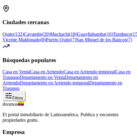
Ciudades cercanas
Quito
(
132
)
Cayambe
(
20
)
Machachi
(
18
)
Guayllabamba
(
16
)
Tumbaco
(
1
Vicente Maldonado
(
8
)
Puerto Quito
(
7
)
San Miguel de los Bancos
(
7
)
Búsquedas populares
Casa en Venta
Casa en Arriendo
Casa en Arriendo temporal
Casa en
Traspaso
Departamento en Venta
Departamento en
Arriendo
Departamento en Arriendo temporal
Departamento en
Traspaso
Filtros
doomos
El portal inmobiliario de Latinoamérica. Publica y encuentra
propiedades gratis.
Empresa