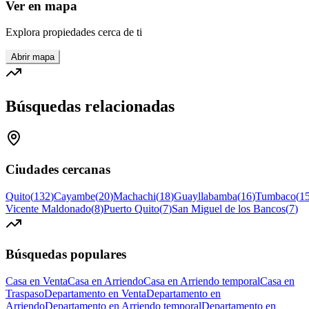
Ver en mapa
Explora propiedades cerca de ti
Abrir mapa
Búsquedas relacionadas
Ciudades cercanas
Quito
(
132
)
Cayambe
(
20
)
Machachi
(
18
)
Guayllabamba
(
16
)
Tumbaco
(
1
Vicente Maldonado
(
8
)
Puerto Quito
(
7
)
San Miguel de los Bancos
(
7
)
Búsquedas populares
Casa en Venta
Casa en Arriendo
Casa en Arriendo temporal
Casa en
Traspaso
Departamento en Venta
Departamento en
Arriendo
Departamento en Arriendo temporal
Departamento en