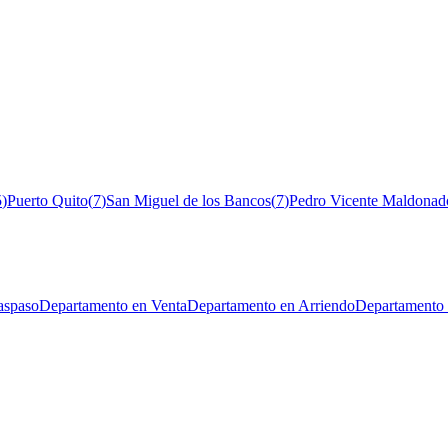
5
)
Puerto Quito
(
7
)
San Miguel de los Bancos
(
7
)
Pedro Vicente Maldonad
aspaso
Departamento en Venta
Departamento en Arriendo
Departamento 