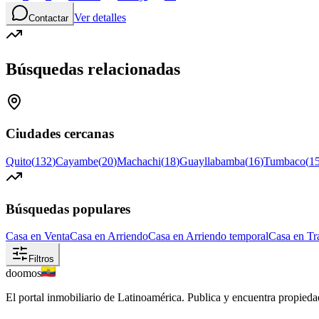
Ver detalles
Contactar
Búsquedas relacionadas
Ciudades cercanas
Quito
(
132
)
Cayambe
(
20
)
Machachi
(
18
)
Guayllabamba
(
16
)
Tumbaco
(
1
Búsquedas populares
Casa en Venta
Casa en Arriendo
Casa en Arriendo temporal
Casa en Tr
Filtros
doomos
El portal inmobiliario de Latinoamérica. Publica y encuentra propiedad