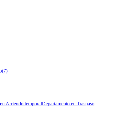
o
(
7
)
en Arriendo temporal
Departamento en Traspaso