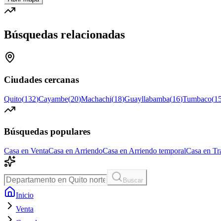
Búsquedas relacionadas
Ciudades cercanas
Quito
(
132
)
Cayambe
(
20
)
Machachi
(
18
)
Guayllabamba
(
16
)
Tumbaco
(
1
Búsquedas populares
Casa en Venta
Casa en Arriendo
Casa en Arriendo temporal
Casa en Tr
Buscar
Inicio
Venta