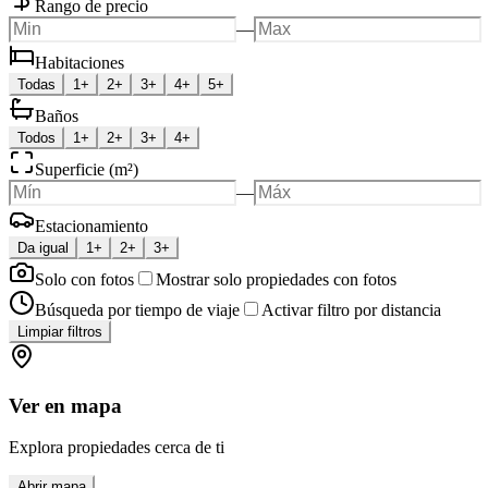
Rango de precio
—
Habitaciones
Todas
1+
2+
3+
4+
5+
Baños
Todos
1+
2+
3+
4+
Superficie (m²)
—
Estacionamiento
Da igual
1+
2+
3+
Solo con fotos
Mostrar solo propiedades con fotos
Búsqueda por tiempo de viaje
Activar filtro por distancia
Limpiar filtros
Ver en mapa
Explora propiedades cerca de ti
Abrir mapa