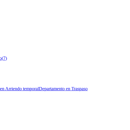
o
(
7
)
en Arriendo temporal
Departamento en Traspaso