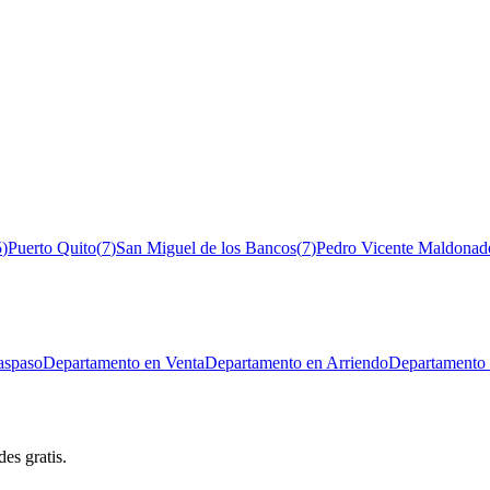
5
)
Puerto Quito
(
7
)
San Miguel de los Bancos
(
7
)
Pedro Vicente Maldonad
aspaso
Departamento en Venta
Departamento en Arriendo
Departamento 
es gratis.