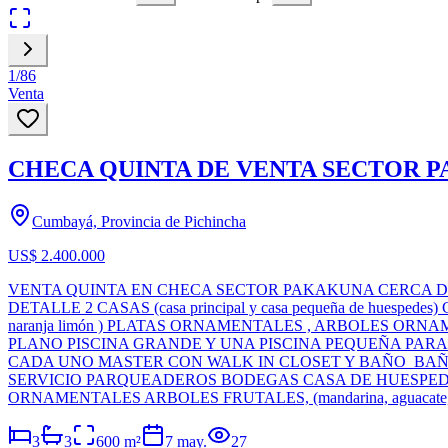
1
/
86
Venta
CHECA QUINTA DE VENTA SECTOR 
Cumbayá, Provincia de Pichincha
US$ 2.400.000
VENTA QUINTA EN CHECA SECTOR PAKAKUNA CERCA DE EN
DETALLE 2 CASAS (casa principal y casa pequeña de hue
naranja limón ) PLATAS ORNAMENTALES , ARBOLES O
PLANO PISCINA GRANDE Y UNA PISCINA PEQUEÑA PAR
CADA UNO MASTER CON WALK IN CLOSET Y BAÑO BAÑO 
SERVICIO PARQUEADEROS BODEGAS CASA DE HUESPEDE
ORNAMENTALES ARBOLES FRUTALES, (mandarina, aguacate, l
3
3
600
m²
7 may.
27