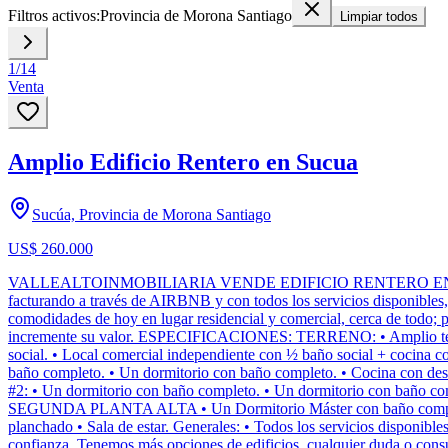
Filtros activos:
Provincia de Morona Santiago
Limpiar todos
1
/
14
Venta
Amplio Edificio Rentero en Sucua
Sucúa, Provincia de Morona Santiago
US$ 260.000
VALLEALTOINMOBILIARIA VENDE EDIFICIO RENTERO EN ZONA COM
facturando a través de AIRBNB y con todos los servicios disponibles, d
comodidades de hoy en lugar residencial y comercial, cerca de todo; p
incremente su valor. ESPECIFICACIONES: TERRENO: • Amplio terre
social. • Local comercial independiente con ½ baño social + coc
baño completo. • Un dormitorio con baño completo. • Cocina con d
#2: • Un dormitorio con baño completo. • Un dormitorio con baño com
SEGUNDA PLANTA ALTA • Un Dormitorio Máster con baño completo e 
planchado • Sala de estar. Generales: • Todos los servicios disponible
confianza. Tenemos más opciones de edificios, cualquier duda o consu