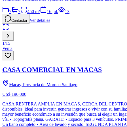
7
7
450
m²
16 jul.
13
Ver detalles
Contactar
1
/
15
Venta
CASA COMERCIAL EN MACAS
Macas, Provincia de Morona Santiago
US$ 196.000
CASA RENTERA AMPLIA EN MACAS, CERCA DEL CENTRO. Amplia Casa 
disponibles, ideal para invertir, generar ingresos o vivir con su famili
mayor beneficio económico a su inversión que busca al elegir un l
vía. • Topografía plana. GARAJE: • Espacio para 3 vehículos. PRI
Un baño completo • Área de lavado y secado. SEGUNDA PLANTA • Dos