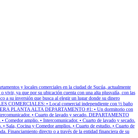
y locales comerciales en la ciudad de Sucúa, actualmente
o vivir, ya que por su ubicación cuenta con una alta plusvalía, con las
co a su inversión que busca al elegir un lugar donde su dinero
OCALES COMERCIALES: • Local comercial independiente con ½ baño
ntes. PRIMERA PLANTA ALTA DEPARTAMENTO #1: • Un dormitorio con
 • Intercomunicador. • Cuarto de lavado y secado. DEPARTAMENTO
. • Comedor amplio. • Intercomunicador. • Cuarto de lavado y secado.
Sala, Cocina y Comedor amplios. • Cuarto de estudio. • Cuarto de
da. Financiamiento directo o a través de la entidad financiera de su