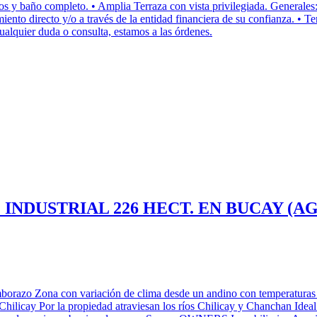
 baño completo. • Amplia Terraza con vista privilegiada. Generales: •
iento directo y/o a través de la entidad financiera de su confianza. • T
ualquier duda o consulta, estamos a las órdenes.
INDUSTRIAL 226 HECT. EN BUCAY (AG
orazo Zona con variación de clima desde un andino con temperaturas t
hilicay Por la propiedad atraviesan los ríos Chilicay y Chanchan Ideal 