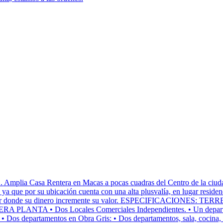
Rentera en Macas a pocas cuadras del Centro de la ciudad, en z
a; ya que por su ubicación cuenta con una alta plusvalía, en lugar residen
ugar donde su dinero incremente su valor. ESPECIFICACIONES: TERREN
MERA PLANTA • Dos Locales Comerciales Independientes. • Un departa
 departamentos en Obra Gris: • Dos departamentos, sala, cocina, co