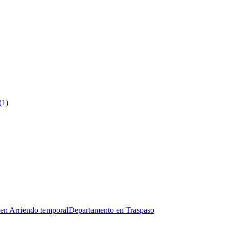
(
1
)
en Arriendo temporal
Departamento en Traspaso