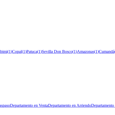
bimi
(
1
)
Copal
(
1
)
Patuca
(
1
)
Sevilla Don Bosco
(
1
)
Amazonas
(
1
)
Cumandá
aspaso
Departamento en Venta
Departamento en Arriendo
Departamento 