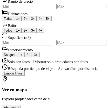
Rango de precio
—
Habitaciones
Todas
1+
2+
3+
4+
5+
Baños
Todos
1+
2+
3+
4+
Superficie (m²)
—
Estacionamiento
Da igual
1+
2+
3+
Solo con fotos
Mostrar solo propiedades con fotos
Búsqueda por tiempo de viaje
Activar filtro por distancia
Limpiar filtros
Ver en mapa
Explora propiedades cerca de ti
Abrir mapa