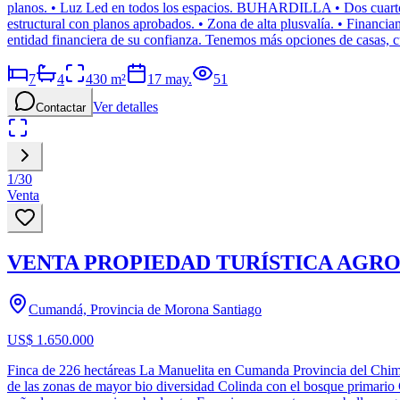
planos. • Luz Led en todos los espacios. BUHARDILLA • Dos cuartos y
estructural con planos aprobados. • Zona de alta plusvalía. • Financiam
entidad financiera de su confianza. Tenemos más opciones de casas, c
7
4
430
m²
17 may.
51
Ver detalles
Contactar
1
/
30
Venta
VENTA PROPIEDAD TURÍSTICA AGRO 
Cumandá, Provincia de Morona Santiago
US$ 1.650.000
Finca de 226 hectáreas La Manuelita en Cumanda Provincia del Chimb
de las zonas de mayor bio diversidad Colinda con el bosque primario C