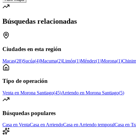
Búsquedas relacionadas
Ciudades en esta región
Macas
(
28
)
Sucúa
(
4
)
Macuma
(
2
)
Limón
(
1
)
Méndez
(
1
)
Morona
(
1
)
Chinim
Tipo de operación
Venta en Morona Santiago
(
45
)
Arriendo en Morona Santiago
(
5
)
Búsquedas populares
Casa en Venta
Casa en Arriendo
Casa en Arriendo temporal
Casa en Tr