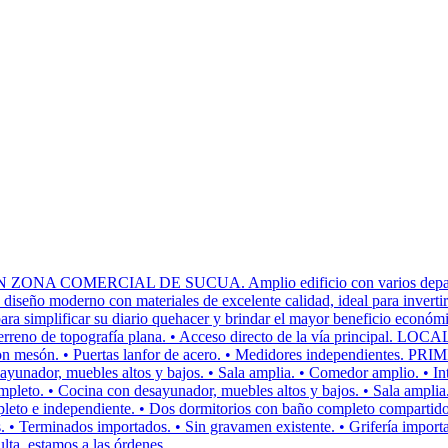
ERCIAL DE SUCUA. Amplio edificio con varios departamentos 
iseño moderno con materiales de excelente calidad, ideal para invertir 
ara simplificar su diario quehacer y brindar el mayor beneficio económi
no de topografía plana. • Acceso directo de la vía principal. L
ina con mesón. • Puertas lanfor de acero. • Medidores independie
esayunador, muebles altos y bajos. • Sala amplia. • Comedor amplio.
pleto. • Cocina con desayunador, muebles altos y bajos. • Sala amplia
independiente. • Dos dormitorios con baño completo compartido. • 
s. • Terminados importados. • Sin gravamen existente. • Grifería importa
lta, estamos a las órdenes.