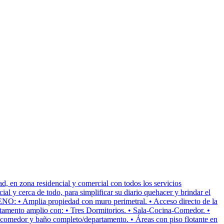
ona residencial y comercial con todos los servicios
cial y cerca de todo, para simplificar su diario quehacer y brindar el
O: • Amplia propiedad con muro perimetral. • Acceso directo de la
mento amplio con: • Tres Dormitorios. • Sala-Cocina-Comedor. •
medor y baño completo/departamento. • Áreas con piso flotante en