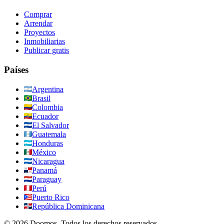
Comprar
Arrendar
Proyectos
Inmobiliarias
Publicar gratis
Países
Argentina
Brasil
Colombia
Ecuador
El Salvador
Guatemala
Honduras
México
Nicaragua
Panamá
Paraguay
Perú
Puerto Rico
República Dominicana
©
2026
Doomos.
Todos los derechos reservados
.