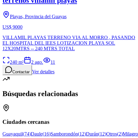
terrenos villamil playas
Playas, Provincia del Guayas
US$ 9000
VILLAMIL PLAYAS TERRENO VIA AL MORRO , PASANDO
EL HOSPITAL DEL IEES LOTIZACION PLAYA SOL
12X20MTRS -- 240 MTRS TOTAL
240
m²
2 ago.
11
Ver detalles
Contactar
Búsquedas relacionadas
Ciudades cercanas
Guayaquil
(
74
)
Daule
(
16
)
Samborondón
(
12
)
Durán
(
12
)
Otros
(
2
)
Milagro