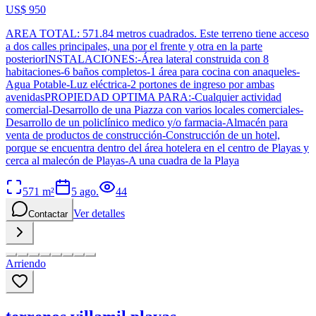
US$ 950
AREA TOTAL: 571.84 metros cuadrados. Este terreno tiene acceso
a dos calles principales, una por el frente y otra en la parte
posteriorINSTALACIONES:-Área lateral construida con 8
habitaciones-6 baños completos-1 área para cocina con anaqueles-
Agua Potable-Luz eléctrica-2 portones de ingreso por ambas
avenidasPROPIEDAD OPTIMA PARA:-Cualquier actividad
comercial-Desarrollo de una Piazza con varios locales comerciales-
Desarrollo de un policlínico medico y/o farmacia-Almacén para
venta de productos de construcción-Construcción de un hotel,
porque se encuentra dentro del área hotelera en el centro de Playas y
cerca al malecón de Playas-A una cuadra de la Playa
571
m²
5 ago.
44
Ver detalles
Contactar
Arriendo