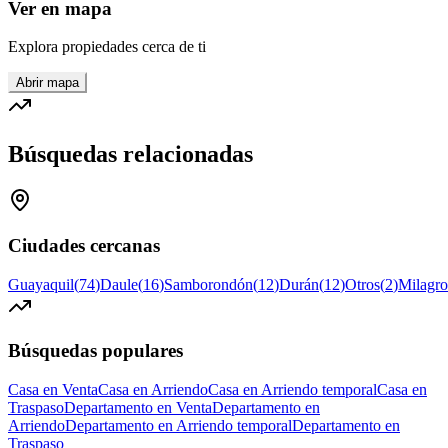
Ver en mapa
Explora propiedades cerca de ti
Abrir mapa
Búsquedas relacionadas
Ciudades cercanas
Guayaquil
(
74
)
Daule
(
16
)
Samborondón
(
12
)
Durán
(
12
)
Otros
(
2
)
Milagro
Búsquedas populares
Casa en Venta
Casa en Arriendo
Casa en Arriendo temporal
Casa en
Traspaso
Departamento en Venta
Departamento en
Arriendo
Departamento en Arriendo temporal
Departamento en
Traspaso