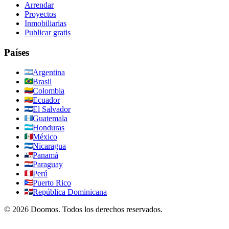
Arrendar
Proyectos
Inmobiliarias
Publicar gratis
Países
Argentina
Brasil
Colombia
Ecuador
El Salvador
Guatemala
Honduras
México
Nicaragua
Panamá
Paraguay
Perú
Puerto Rico
República Dominicana
©
2026
Doomos.
Todos los derechos reservados
.