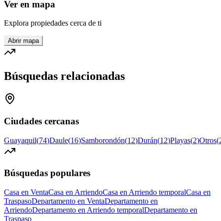
Ver en mapa
Explora propiedades cerca de ti
Abrir mapa
Búsquedas relacionadas
Ciudades cercanas
Guayaquil
(
74
)
Daule
(
16
)
Samborondón
(
12
)
Durán
(
12
)
Playas
(
2
)
Otros
(
Búsquedas populares
Casa en Venta
Casa en Arriendo
Casa en Arriendo temporal
Casa en
Traspaso
Departamento en Venta
Departamento en
Arriendo
Departamento en Arriendo temporal
Departamento en
Traspaso