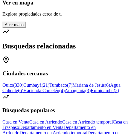
Ver en mapa
Explora propiedades cerca de ti
Abrir mapa
Búsquedas relacionadas
Ciudades cercanas
Quito
(
330
)
Cumbayá
(
21
)
Tumbaco
(
7
)
Mariana de Jesús
(
6
)
Agua
Caliente
(
6
)
Hacienda Carcelén
(
4
)
Amaguaña
(
3
)
Rumipamba
(
2
)
Búsquedas populares
Casa en Venta
Casa en Arriendo
Casa en Arriendo temporal
Casa en
Traspaso
Departamento en Venta
Departamento en
Arriendo
Departamento en Arriendo temporal
Departamento en