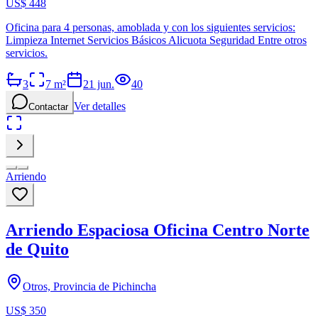
US$ 448
Oficina para 4 personas, amoblada y con los siguientes servicios:
Limpieza Internet Servicios Básicos Alicuota Seguridad Entre otros
servicios.
3
7
m²
21 jun.
40
Ver detalles
Contactar
Arriendo
Arriendo Espaciosa Oficina Centro Norte
de Quito
Otros, Provincia de Pichincha
US$ 350