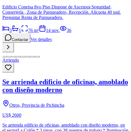
Edificio Coneisa 8vo Piso Dispone de Ascensor,Seguridad,
Conserjería , Zona de Parqueadero, Recepción. Alicuota 40 usd.
Preguntar Renta de Parqueadero.
3
1
76
m²
14 nov.
36
Ver detalles
Contactar
Arriendo
Se arrienda edificio de oficinas, amoblado
con diseño moderno
Otros, Provincia de Pichincha
US$ 2600
Se arrienda edificio de oficinas, amoblado con diseño moderno, en
el sectorLa Colón * 3 pisos, con 38 puestos de trabajo * Iluminación