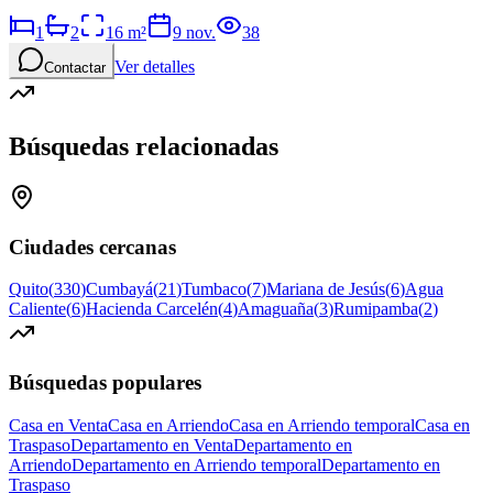
1
2
16
m²
9 nov.
38
Ver detalles
Contactar
Búsquedas relacionadas
Ciudades cercanas
Quito
(
330
)
Cumbayá
(
21
)
Tumbaco
(
7
)
Mariana de Jesús
(
6
)
Agua
Caliente
(
6
)
Hacienda Carcelén
(
4
)
Amaguaña
(
3
)
Rumipamba
(
2
)
Búsquedas populares
Casa en Venta
Casa en Arriendo
Casa en Arriendo temporal
Casa en
Traspaso
Departamento en Venta
Departamento en
Arriendo
Departamento en Arriendo temporal
Departamento en
Traspaso