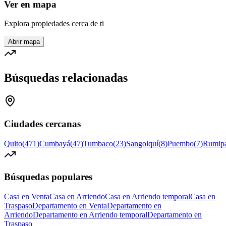
Ver en mapa
Explora propiedades cerca de ti
Abrir mapa
Búsquedas relacionadas
Ciudades cercanas
Quito
(
471
)
Cumbayá
(
47
)
Tumbaco
(
23
)
Sangolquí
(
8
)
Puembo
(
7
)
Rumip
Búsquedas populares
Casa en Venta
Casa en Arriendo
Casa en Arriendo temporal
Casa en
Traspaso
Departamento en Venta
Departamento en
Arriendo
Departamento en Arriendo temporal
Departamento en
Traspaso