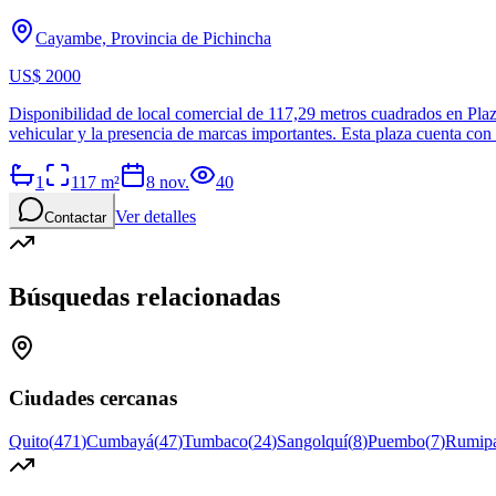
Cayambe, Provincia de Pichincha
US$ 2000
Disponibilidad de local comercial de 117,29 metros cuadrados en Pla
vehicular y la presencia de marcas importantes. Esta plaza cuenta con s
1
117
m²
8 nov.
40
Ver detalles
Contactar
Búsquedas relacionadas
Ciudades cercanas
Quito
(
471
)
Cumbayá
(
47
)
Tumbaco
(
24
)
Sangolquí
(
8
)
Puembo
(
7
)
Rumip