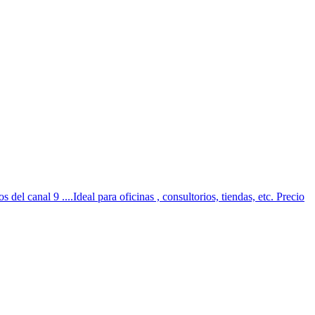
l canal 9 ....Ideal para oficinas , consultorios, tiendas, etc. Precio