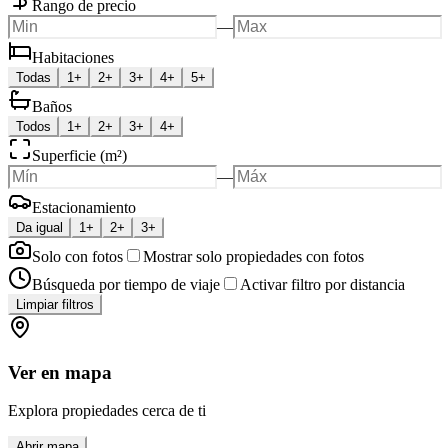
Rango de precio
—
Habitaciones
Todas
1+
2+
3+
4+
5+
Baños
Todos
1+
2+
3+
4+
Superficie (m²)
—
Estacionamiento
Da igual
1+
2+
3+
Solo con fotos
Mostrar solo propiedades con fotos
Búsqueda por tiempo de viaje
Activar filtro por distancia
Limpiar filtros
Ver en mapa
Explora propiedades cerca de ti
Abrir mapa