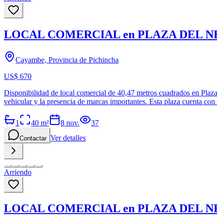
LOCAL COMERCIAL en PLAZA DEL N
Cayambe, Provincia de Pichincha
US$ 670
Disponibilidad de local comercial de 40,47 metros cuadrados en Plaza
vehicular y la presencia de marcas importantes. Esta plaza cuenta con s
1
40
m²
8 nov.
37
Ver detalles
Contactar
Arriendo
LOCAL COMERCIAL en PLAZA DEL N