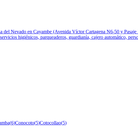
za del Nevado en Cayambe (Avenida Víctor Cartagena N6-50 y Pasaje Los 
ervicios higiénicos, parqueaderos, guardianía, cajero automático, person
amba
(
6
)
Conocoto
(
5
)
Cotocollao
(
5
)