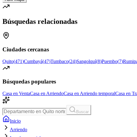
Búsquedas relacionadas
Ciudades cercanas
Quito
(
471
)
Cumbayá
(
47
)
Tumbaco
(
24
)
Sangolquí
(
8
)
Puembo
(
7
)
Rumip
Búsquedas populares
Casa en Venta
Casa en Arriendo
Casa en Arriendo temporal
Casa en Tr
Buscar
Inicio
Arriendo