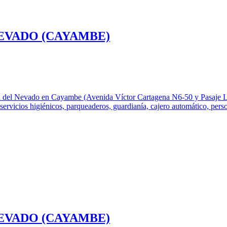
EVADO (CAYAMBE)
 del Nevado en Cayambe (Avenida Víctor Cartagena N6-50 y Pasaje Los P
ervicios higiénicos, parqueaderos, guardianía, cajero automático, person
EVADO (CAYAMBE)