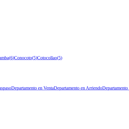
amba
(
6
)
Conocoto
(
5
)
Cotocollao
(
5
)
aspaso
Departamento en Venta
Departamento en Arriendo
Departamento 