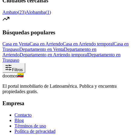
Ciudades cercanas
Ambato
(
23
)
Alobamba
(
1
)
Búsquedas populares
Casa en Venta
Casa en Arriendo
Casa en Arriendo temporal
Casa en
Traspaso
Departamento en Venta
Departamento en
Arriendo
Departamento en Arriendo temporal
Departamento en
Traspaso
Filtros
doomos
El portal inmobiliario de Latinoamérica. Publica y encuentra
propiedades gratis.
Empresa
Contacto
Blog
Términos de uso
Política de privacidad