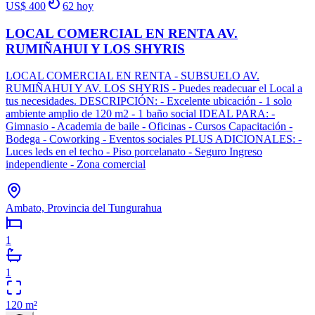
US$ 400
62
hoy
LOCAL COMERCIAL EN RENTA AV.
RUMIÑAHUI Y LOS SHYRIS
LOCAL COMERCIAL EN RENTA - SUBSUELO AV.
RUMIÑAHUI Y AV. LOS SHYRIS - Puedes readecuar el Local a
tus necesidades. DESCRIPCIÓN: - Excelente ubicación - 1 solo
ambiente amplio de 120 m2 - 1 baño social IDEAL PARA: -
Gimnasio - Academia de baile - Oficinas - Cursos Capacitación -
Bodega - Coworking - Eventos sociales PLUS ADICIONALES: -
Luces leds en el techo - Piso porcelanato - Seguro Ingreso
independiente - Zona comercial
Ambato, Provincia del Tungurahua
1
1
120
m²