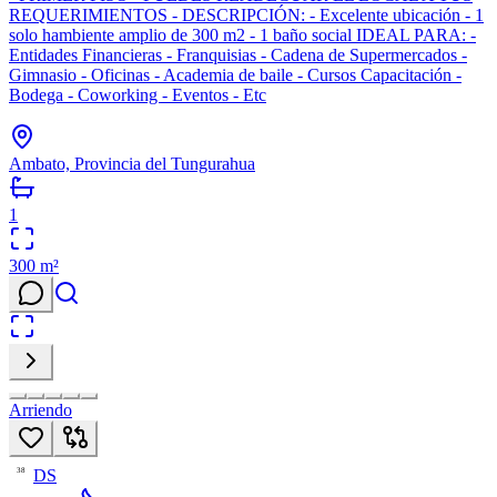
REQUERIMIENTOS - DESCRIPCIÓN: - Excelente ubicación - 1
solo hambiente amplio de 300 m2 - 1 baño social IDEAL PARA: -
Entidades Financieras - Franquisias - Cadena de Supermercados -
Gimnasio - Oficinas - Academia de baile - Cursos Capacitación -
Bodega - Coworking - Eventos - Etc
Ambato, Provincia del Tungurahua
1
300
m²
Arriendo
DS
38