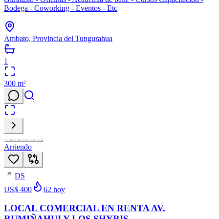
Bodega - Coworking - Eventos - Etc
Ambato, Provincia del Tungurahua
1
300
m²
Arriendo
DS
38
US$ 400
62
hoy
LOCAL COMERCIAL EN RENTA AV.
RUMIÑAHUI Y LOS SHYRIS