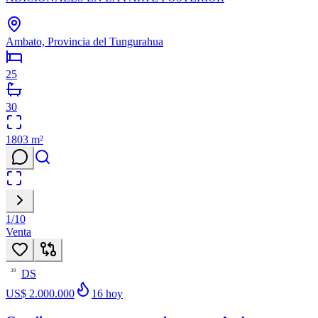
Ambato, Provincia del Tungurahua
25
30
1803
m²
1
/
10
Venta
DS
39
US$ 2.000.000
16
hoy