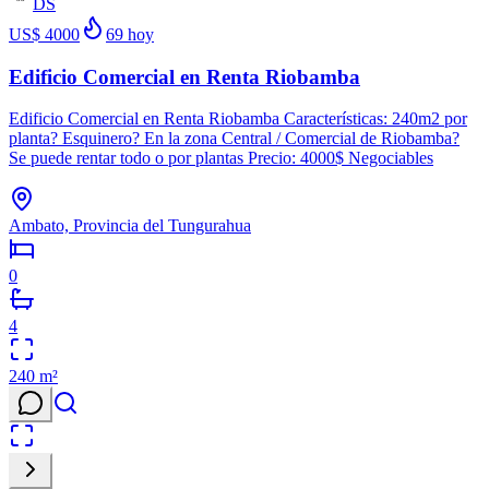
DS
US$ 4000
69
hoy
Edificio Comercial en Renta Riobamba
Edificio Comercial en Renta Riobamba Características: 240m2 por
planta? Esquinero? En la zona Central / Comercial de Riobamba?
Se puede rentar todo o por plantas Precio: 4000$ Negociables
Ambato, Provincia del Tungurahua
0
4
240
m²