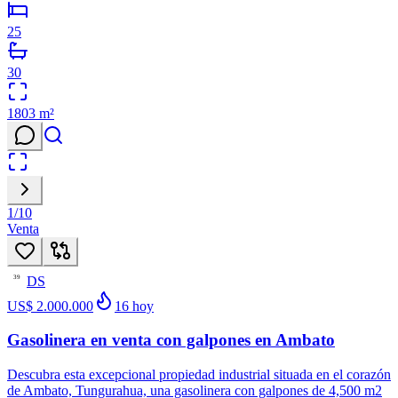
25
30
1803
m²
1
/
10
Venta
DS
39
US$ 2.000.000
16
hoy
Gasolinera en venta con galpones en Ambato
Descubra esta excepcional propiedad industrial situada en el corazón
de Ambato, Tungurahua, una gasolinera con galpones de 4,500 m2