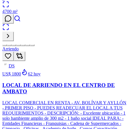
4700
m²
Arriendo
DS
37
US$ 1800
62
hoy
LOCAL DE ARRIENDO EN EL CENTRO DE
AMBATO
LOCAL COMERCIAL EN RENTA - AV. BOLÍVAR Y AYLLÓN
- PRIMER PISO - PUEDES READECUAR EL LOCAL A TUS
REQUERIMIENTOS - DESCRIPCIÓN: - Excelente ubicación - 1
solo hambiente amplio de 300 m2 - 1 baño social IDEAL PARA: -
Entidades Financieras - Franquisias - Cadena de Supermercados -
Gimnasio - Oficinas - Academia de baile - Cursos Capacitación -