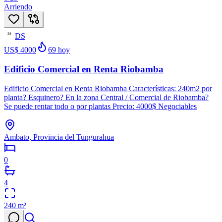
Arriendo
DS
38
US$ 4000
69
hoy
Edificio Comercial en Renta Riobamba
Edificio Comercial en Renta Riobamba Características: 240m2 por
planta? Esquinero? En la zona Central / Comercial de Riobamba?
Se puede rentar todo o por plantas Precio: 4000$ Negociables
Ambato, Provincia del Tungurahua
0
4
240
m²