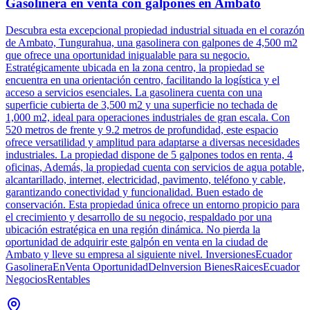
Gasolinera en venta con galpones en Ambato
Descubra esta excepcional propiedad industrial situada en el corazón
de Ambato, Tungurahua, una gasolinera con galpones de 4,500 m2
que ofrece una oportunidad inigualable para su negocio.
Estratégicamente ubicada en la zona centro, la propiedad se
encuentra en una orientación centro, facilitando la logística y el
acceso a servicios esenciales. La gasolinera cuenta con una
superficie cubierta de 3,500 m2 y una superficie no techada de
1,000 m2, ideal para operaciones industriales de gran escala. Con
520 metros de frente y 9.2 metros de profundidad, este espacio
ofrece versatilidad y amplitud para adaptarse a diversas necesidades
industriales. La propiedad dispone de 5 galpones todos en renta, 4
oficinas, Además, la propiedad cuenta con servicios de agua potable,
alcantarillado, internet, electricidad, pavimento, teléfono y cable,
garantizando conectividad y funcionalidad. Buen estado de
conservación. Esta propiedad única ofrece un entorno propicio para
el crecimiento y desarrollo de su negocio, respaldado por una
ubicación estratégica en una región dinámica. No pierda la
oportunidad de adquirir este galpón en venta en la ciudad de
Ambato y lleve su empresa al siguiente nivel. InversionesEcuador
GasolineraEnVenta OportunidadDelnversion BienesRaicesEcuador
NegociosRentables