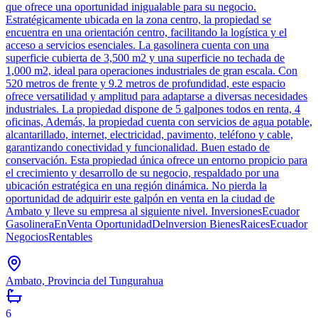
que ofrece una oportunidad inigualable para su negocio.
Estratégicamente ubicada en la zona centro, la propiedad se
encuentra en una orientación centro, facilitando la logística y el
acceso a servicios esenciales. La gasolinera cuenta con una
superficie cubierta de 3,500 m2 y una superficie no techada de
1,000 m2, ideal para operaciones industriales de gran escala. Con
520 metros de frente y 9.2 metros de profundidad, este espacio
ofrece versatilidad y amplitud para adaptarse a diversas necesidades
industriales. La propiedad dispone de 5 galpones todos en renta, 4
oficinas, Además, la propiedad cuenta con servicios de agua potable,
alcantarillado, internet, electricidad, pavimento, teléfono y cable,
garantizando conectividad y funcionalidad. Buen estado de
conservación. Esta propiedad única ofrece un entorno propicio para
el crecimiento y desarrollo de su negocio, respaldado por una
ubicación estratégica en una región dinámica. No pierda la
oportunidad de adquirir este galpón en venta en la ciudad de
Ambato y lleve su empresa al siguiente nivel. InversionesEcuador
GasolineraEnVenta OportunidadDelnversion BienesRaicesEcuador
NegociosRentables
Ambato, Provincia del Tungurahua
6