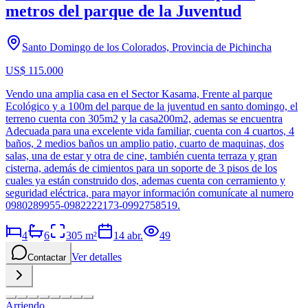
metros del parque de la Juventud
Santo Domingo de los Colorados, Provincia de Pichincha
US$ 115.000
Vendo una amplia casa en el Sector Kasama, Frente al parque
Ecológico y a 100m del parque de la juventud en santo domingo, el
terreno cuenta con 305m2 y la casa200m2, ademas se encuentra
Adecuada para una excelente vida familiar, cuenta con 4 cuartos, 4
baños, 2 medios baños un amplio patio, cuarto de maquinas, dos
salas, una de estar y otra de cine, también cuenta terraza y gran
cisterna, además de cimientos para un soporte de 3 pisos de los
cuales ya están construido dos, ademas cuenta con cerramiento y
seguridad eléctrica, para mayor información comunícate al numero
0980289955-0982222173-0992758519.
4
6
305
m²
14 abr.
49
Ver detalles
Contactar
Arriendo