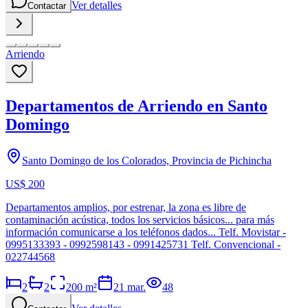
Ver detalles
Contactar
Arriendo
Departamentos de Arriendo en Santo
Domingo
Santo Domingo de los Colorados, Provincia de Pichincha
US$ 200
Departamentos amplios, por estrenar, la zona es libre de
contaminación acústica, todos los servicios básicos... para más
información comunicarse a los teléfonos dados... Telf. Movistar -
0995133393 - 0992598143 - 0991425731 Telf. Convencional -
022744568
2
2
200
m²
21 mar.
48