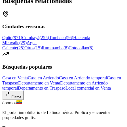
Búsquedas relacionadas
Ciudades cercanas
Quito
(
971
)
Cumbayá
(
255
)
Tumbaco
(
56
)
Hacienda
Miravalle
(
29
)
Agua
Caliente
(
25
)
Otros
(
15
)
Rumipamba
(
8
)
Cotocollao
(
6
)
Búsquedas populares
Casa en Venta
Casa en Arriendo
Casa en Arriendo temporal
Casa en
Traspaso
Departamento en Venta
Departamento en Arriendo
temporal
Departamento en Traspaso
Local comercial en Venta
Filtros
doomos
El portal inmobiliario de Latinoamérica. Publica y encuentra
propiedades gratis.