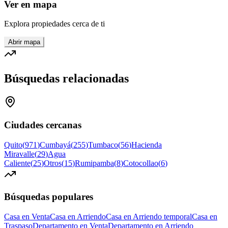
Ver en mapa
Explora propiedades cerca de ti
Abrir mapa
Búsquedas relacionadas
Ciudades cercanas
Quito
(
971
)
Cumbayá
(
255
)
Tumbaco
(
56
)
Hacienda
Miravalle
(
29
)
Agua
Caliente
(
25
)
Otros
(
15
)
Rumipamba
(
8
)
Cotocollao
(
6
)
Búsquedas populares
Casa en Venta
Casa en Arriendo
Casa en Arriendo temporal
Casa en
Traspaso
Departamento en Venta
Departamento en Arriendo