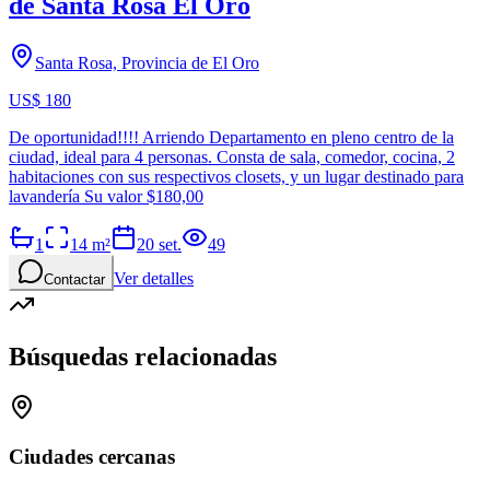
de Santa Rosa El Oro
Santa Rosa, Provincia de El Oro
US$ 180
De oportunidad!!!! Arriendo Departamento en pleno centro de la
ciudad, ideal para 4 personas. Consta de sala, comedor, cocina, 2
habitaciones con sus respectivos closets, y un lugar destinado para
lavandería Su valor $180,00
1
14
m²
20 set.
49
Ver detalles
Contactar
Búsquedas relacionadas
Ciudades cercanas