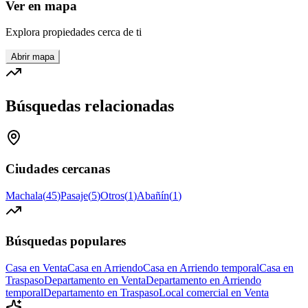
Ver en mapa
Explora propiedades cerca de ti
Abrir mapa
Búsquedas relacionadas
Ciudades cercanas
Machala
(
45
)
Pasaje
(
5
)
Otros
(
1
)
Abañín
(
1
)
Búsquedas populares
Casa en Venta
Casa en Arriendo
Casa en Arriendo temporal
Casa en
Traspaso
Departamento en Venta
Departamento en Arriendo
temporal
Departamento en Traspaso
Local comercial en Venta