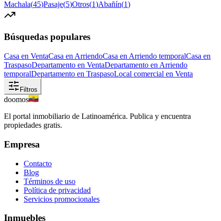
Machala
(
45
)
Pasaje
(
5
)
Otros
(
1
)
Abañín
(
1
)
Búsquedas populares
Casa en Venta
Casa en Arriendo
Casa en Arriendo temporal
Casa en
Traspaso
Departamento en Venta
Departamento en Arriendo
temporal
Departamento en Traspaso
Local comercial en Venta
Filtros
doomos
El portal inmobiliario de Latinoamérica. Publica y encuentra
propiedades gratis.
Empresa
Contacto
Blog
Términos de uso
Política de privacidad
Servicios promocionales
Inmuebles